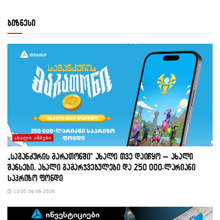
ბიზნესი
ᲐᲮᲐᲚᲘ ᲐᲛᲑᲔᲑᲘ
„საგანძურის მარათონში“ ახალი თვე დაიწყო – ახალი
შანსები, ახალი გამარჯვებულები და 250 000-ლარიანი
საპრიზო ფონდი
13:05 08-06-2026