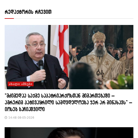
რედაქტორის რჩევით
ᲐᲮᲐᲚᲘ ᲐᲛᲑᲔᲑᲘ
“მძიმედაა საქმე საპატრიარქოსთან მიმართებაში –
აგრერიგ პატივაყრილი სამღვდელოება ჯერ არ მინახავს” –
იოსებ ბაჩიაშვილი
14:48 08-05-2026