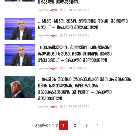
ირაკლი მელაშვილი
ᲐᲕᲢᲝᲠᲘ -
ᲐᲚᲘᲐ
13:18 06-18-2025
,, ბიჯო, ბიჯო, ბიჯო, ბოდიშით და აი, მართლა
სულ…” – ირაკლი მელაშვილი
ᲐᲕᲢᲝᲠᲘ -
ᲐᲚᲘᲐ
23:44 05-13-2025
,,საქართველოს გარშემო საინტერესო
რაღაცები ხდება, ჩვენ თითქოს ჭურში
ვზივართ…” – ირაკლი მელაშვილი
ᲐᲕᲢᲝᲠᲘ -
ᲐᲚᲘᲐ
15:08 03-19-2025
,, ტრამპს თავისი უზარამაზარი ეგო არ მისცემს
იმის საშუალებას, რომ რუსებს
გაამარჯვებინოს ამ ომში” – ირაკლი
მელაშვილი
ᲐᲕᲢᲝᲠᲘ -
ᲐᲚᲘᲐ
15:08 03-05-2025
1
2
3
ᲒᲕᲔᲠᲓᲘ 1 3