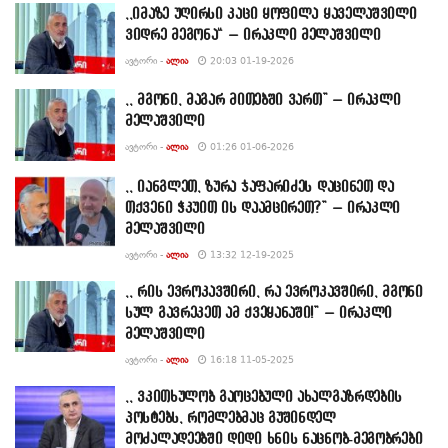
,,იმაზე უღირსი კაცი ყოფილა ყაველაშვილი
ვიდრე მეგონა“ – ირაკლი მელაშვილი
ᲐᲕᲢᲝᲠᲘ -
ᲐᲚᲘᲐ
20:03 01-19-2026
,, მგონი, მაგარ მითებში ვართ” – ირაკლი
მელაშვილი
ᲐᲕᲢᲝᲠᲘ -
ᲐᲚᲘᲐ
01:26 01-06-2026
,, იანგლეთ, ზურა ჯაფარიძეს დაცინეთ და
თქვენი ჭკუით ის დაამცირეთ?” – ირაკლი
მელაშვილი
ᲐᲕᲢᲝᲠᲘ -
ᲐᲚᲘᲐ
13:32 12-19-2025
,, რის ევროკავშირი, რა ევროკავშირი, მგონი
სულ გავრეკეთ ამ ქვეყანაში!” – ირაკლი
მელაშვილი
ᲐᲕᲢᲝᲠᲘ -
ᲐᲚᲘᲐ
16:18 11-05-2025
,, ვკითხულობ გაოცებული ახალგაზრდების
პოსტებს, რომლებმაც გუშინდელ
მოძალადეებში დიდი ხნის ნაცნობ-მეგობრები