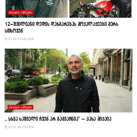
ᲐᲮᲐᲚᲘ ᲐᲛᲑᲔᲑᲘ
12–შვილიანი დედის დახმარებას მოქალაქეები მერს
სთხოვენ
01:04 07-08-2026
ᲐᲮᲐᲚᲘ ᲐᲛᲑᲔᲑᲘ
,, სხვა საშველი ჩვენ არ გაგვაჩნია” – კახა მიქაია
23:22 06-24-2026