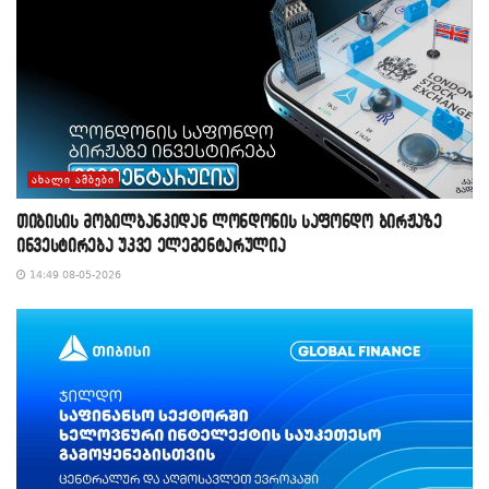
ᲐᲮᲐᲚᲘ ᲐᲛᲑᲔᲑᲘ
თიბისის მობილბანკიდან ლონდონის საფონდო ბირჟაზე
ინვესტირება უკვე ელემენტარულია
14:49 08-05-2026