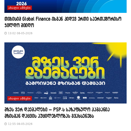
ᲐᲮᲐᲚᲘ ᲐᲛᲑᲔᲑᲘ
თიბისიმ Global Finance-ისგან კიდევ ერთი საერთაშორისო
ჯილდო მიიღო
13:02 08-05-2026
ᲐᲮᲐᲚᲘ ᲐᲛᲑᲔᲑᲘ
მზეს ვერ დაემალები – PSP-ს საზაფხულო კამპანია
მზისგან დაცვის აუცილებლობას გვახსენებს
12:55 08-05-2026