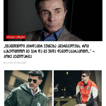
ᲐᲮᲐᲚᲘ ᲐᲛᲑᲔᲑᲘ
„ივანიშვილი პირდაპირ ეუბნება ამერიკელებს, რომ
სახელმწიფო მე ვარ და მე უნდა დამელაპარაკოთო…“ –
კოტე კემულარია
17:04 07-18-2026