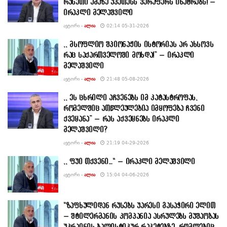
რუსეთი ამაზე უკეთესს ვერაფერს ინატრებს! –
ირაკლი მელაშვილი
ᲐᲕᲢᲝᲠᲘ -
ᲐᲚᲘᲐ
02:14 05-31-2026
,, მსოფლიო შპიონაჟის ისტორიას არ ახსოვს
რაც საქართველოში მოხდა!” – ირაკლი
მელაშვილი
ᲐᲕᲢᲝᲠᲘ -
ᲐᲚᲘᲐ
21:48 05-08-2026
,, ეს ცხრილი აჩვენებს იმ კატასტროფას,
რომელშიც ათწლეულებია იმყოფება ჩვენი
ქვეყანა” – რას აქვეყნებს ირაკლი
მელაშვილი?
ᲐᲕᲢᲝᲠᲘ -
ᲐᲚᲘᲐ
21:19 04-29-2026
,, ფუი თქვენი…“ – ირაკლი მელაშვილი
ᲐᲕᲢᲝᲠᲘ -
ᲐᲚᲘᲐ
15:04 04-06-2026
“ზაფხულიდან რუსებს უარესი გასაჭირი ელით
– შტილერმანის კომპანია ასრულებს მუშაობას
უკრაინის ბალისტიკურ რაკეტებზე, რომლებიც