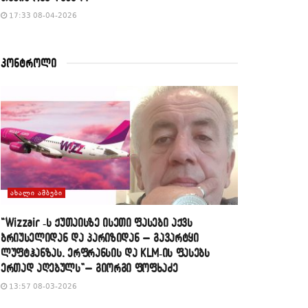
17:33 08-04-2026
კონტროლი
ᲐᲮᲐᲚᲘ ᲐᲛᲑᲔᲑᲘ
“Wizzair -ს ქუთაისზე ისეთი ფასები აქვს
ბრიუსელიდან და პარიზიდან – გავარტყი
ლუფტჰანზას, ერფრანსის და KLM-ის ფასებს
ერთად აღებულს”– გიორგი ფოფხაძე
13:57 08-03-2026