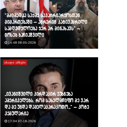
“მძიმედაა საქმე საპატრიარქოსთან
მიმართებაში – აგრერიგ პატივაყრილი
სამღვდელოება ჯერ არ მინახავს” –
იოსებ ბაჩიაშვილი
14:48 08-05-2026
ᲐᲮᲐᲚᲘ ᲐᲛᲑᲔᲑᲘ
„ივანიშვილი პირდაპირ ეუბნება
ამერიკელებს, რომ სახელმწიფო მე ვარ
და მე უნდა დამელაპარაკოთო…“ – კოტე
კემულარია
17:04 07-18-2026