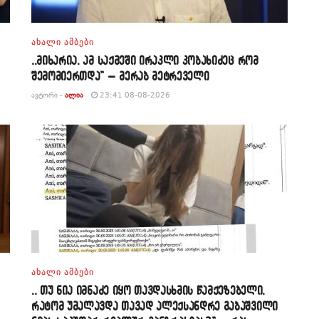
ᲐᲮᲐᲚᲘ ᲐᲛᲑᲔᲑᲘ
,,მიხარია, ამ საქმეში ირაკლი კობახიძეც რომ
შემომიერთდა” – მერაბ მეტრეველი
ᲐᲕᲢᲝᲠᲘ -
ᲐᲚᲘᲐ
23:41 08-08-2026
ᲐᲮᲐᲚᲘ ᲐᲛᲑᲔᲑᲘ
,, თუ ნია იმნაძე იყო თავდასხმის წამქეზებელი,
რატომ უმალავდა თავად ალექსანდრე გაბაშვილი