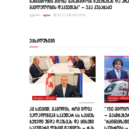
ნებისყოფის მქონე გაბაშვილის წაქეზებას და არა
მკვლელობის დაკვეთას!“ – ეკა კუპატაძე
ᲐᲕᲢᲝᲠᲘ -
ᲐᲚᲘᲐ
23:11 08-08-2026
ექსკლუზივი
ᲐᲮᲐᲚᲘ ᲐᲛᲑᲔᲑᲘ
ᲐᲮᲐᲚᲘ ᲐᲛᲑᲔᲑ
ამ სქემით, გამოდის, რომ ილია
“150 მილიო
ჯალაღონიამ საკუთარ სს საქმეს
– მასშტაბუ
ბეჭედი უნდა დაუსვას და ციხეში
“რკინიგზაში
საკუთარი ფეხით წავიდეს – რას
საუბრობს –