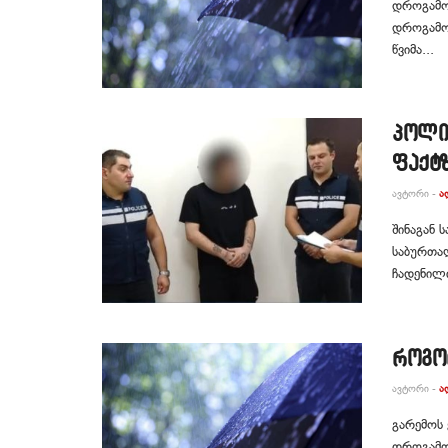
დროგამო
დროგამოშ
წვიმა...
პოლი
ფაქტზ
ᲐᲕᲢᲝᲠᲘ -
Ა
შინაგან 
საბურთა
ჩადენილი
როგო
ᲐᲕᲢᲝᲠᲘ -
Ა
გარემოს
დროგამო