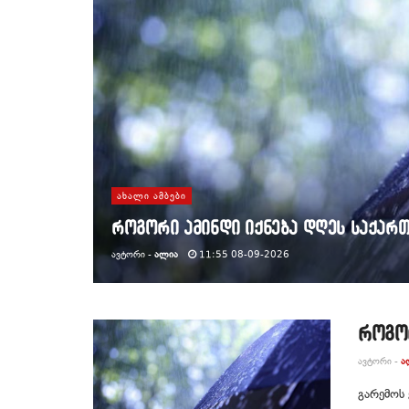
ᲐᲮᲐᲚᲘ ᲐᲛᲑᲔᲑᲘ
როგორი ამინდი იქნება დღეს საქარ
ᲐᲕᲢᲝᲠᲘ -
ᲐᲚᲘᲐ
11:55 08-09-2026
როგო
ᲐᲕᲢᲝᲠᲘ -
Ა
გარემოს