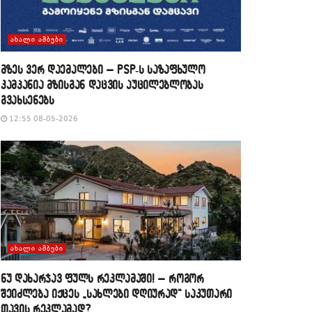
ᲐᲮᲐᲚᲘ ᲐᲛᲑᲔᲑᲘ
მზეს ვერ დაემალები – PSP-ს საზაფხულო
კამპანია მზისგან დაცვის აუცილებლობას
გვახსენებს
12:55 08-05-2026
ᲐᲮᲐᲚᲘ ᲐᲛᲑᲔᲑᲘ
​ნუ დახარჯავ ფულს რეკლამაში! – როგორ
შეიძლება იქცეს „სახლები დღიურად“ საკუთარი
თავის რეკლამად?