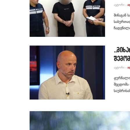
ᲐᲕᲢᲝᲠᲘ -
Ა
შინაგან 
საბურთა
ჩადენილი
,,მიხ
შემო
ᲐᲕᲢᲝᲠᲘ -
Ა
ჟურნალის
შეცდომა 
საუბრისა