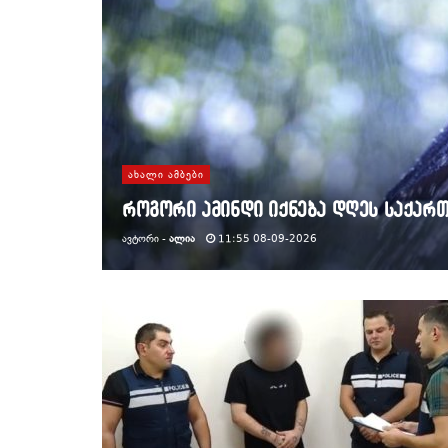
ᲐᲮᲐᲚᲘ ᲐᲛᲑᲔᲑᲘ
როგორი ამინდი იქნება დღეს საქარ
ᲐᲕᲢᲝᲠᲘ -
ᲐᲚᲘᲐ
11:55 08-09-2026