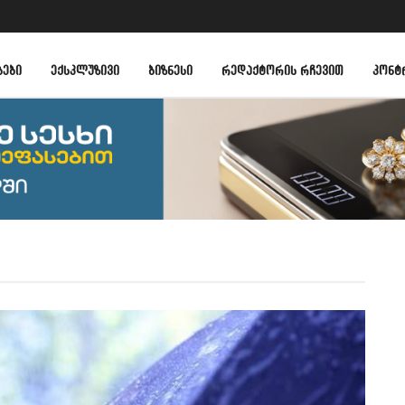
ᲑᲔᲑᲘ
ᲔᲥᲡᲙᲚᲣᲖᲘᲕᲘ
ᲑᲘᲖᲜᲔᲡᲘ
ᲠᲔᲓᲐᲥᲢᲝᲠᲘᲡ ᲠᲩᲔᲕᲘᲗ
ᲙᲝᲜᲢ