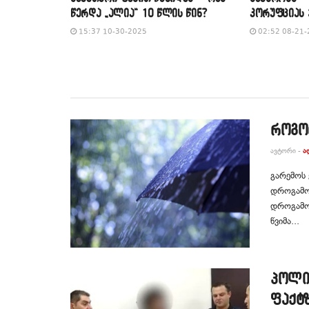
წერდა „ალია“ 10 წლის წინ?
კორუფციას 
15:37 10-30-2025
02:52 08-21-
როგო
ᲐᲕᲢᲝᲠᲘ -
Ა
გარემოს
დროგამო
დროგამოშ
წვიმა...
პოლი
ფაქტზ