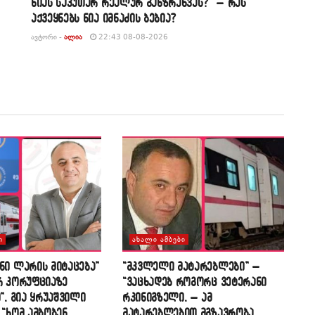
ნიას საკუთარ რეალურ განზრახვას?” – რას
აქვეყნებს ნია იმნაძის ბებია?
ᲐᲕᲢᲝᲠᲘ -
ᲐᲚᲘᲐ
22:43 08-08-2026
Ი
ᲐᲮᲐᲚᲘ ᲐᲛᲑᲔᲑᲘ
ნი ლარის მიტაცება”
“მკვლელი მატარებლები” –
რ კორუფციაზე
“ვაცხადებ როგორც ვეტერანი
”, გია ყრუაშვილი
რკინიგზელი, – ამ
 “ხომ ამბობენ
მატარებლებით მგზავრობა