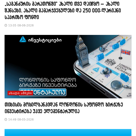
„საგანძურის მარათონში“ ახალი თვე დაიწყო – ახალი
შანსები, ახალი გამარჯვებულები და 250 000-ლარიანი
საპრიზო ფონდი
13:05 08-06-2026
ᲐᲮᲐᲚᲘ ᲐᲛᲑᲔᲑᲘ
თიბისის მობილბანკიდან ლონდონის საფონდო ბირჟაზე
ინვესტირება უკვე ელემენტარულია
14:49 08-05-2026