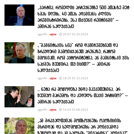
„პარტია, რომელიც არჩევნებზე 500 ათასზე მეტ
ხმას იღებს, 40 ათას ადამიანს ძლივს
არეგისტრირებს, ესა თქვენი რეიტინგი“ –
ამირან სალუქვაძე
ᲐᲕᲢᲝᲠᲘ -
ᲐᲚᲘᲐ
20:07 01-25-2023
„”მაგნიტსკის სია” რომ დაგიჩემებიათ და
ბრაუდერი გამოიყვანეთ არენაზე, რატომ
გგონიათ, რომ ავტორიტეტია, ან მაგნიტსკი ვის
საქმეს შეეწირა, თუ იცით?“ – ამირან
სალუქვაძე
ᲐᲕᲢᲝᲠᲘ -
ᲐᲚᲘᲐ
19:25 01-12-2023
,, ნეტა რა მოწოდება უნდა გაეკეთებინა, არ
შეეგუო გარემოს და კედელს თავი ურტყიო?” –
ამირან სალუქვაძე
ᲐᲕᲢᲝᲠᲘ -
ᲐᲚᲘᲐ
14:43 01-06-2023
„ამ მრავალთვიან მოთხოვნებს ოპოზიციის
მხრიდან და ხელმოწერებს არ აღიქვამდა
ზეწოლად და ამ ხალხის “მივარდნა” აღიქვა?“