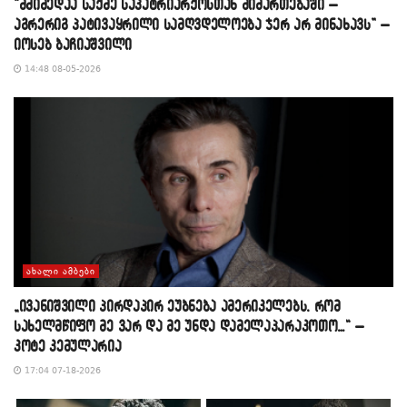
“მძიმედაა საქმე საპატრიარქოსთან მიმართებაში –
აგრერიგ პატივაყრილი სამღვდელოება ჯერ არ მინახავს” –
იოსებ ბაჩიაშვილი
14:48 08-05-2026
ᲐᲮᲐᲚᲘ ᲐᲛᲑᲔᲑᲘ
„ივანიშვილი პირდაპირ ეუბნება ამერიკელებს, რომ
სახელმწიფო მე ვარ და მე უნდა დამელაპარაკოთო…“ –
კოტე კემულარია
17:04 07-18-2026