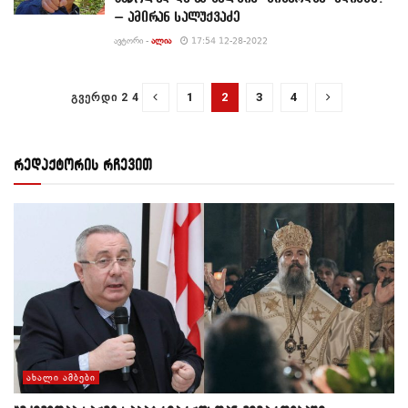
– ამირან სალუქვაძე
ᲐᲕᲢᲝᲠᲘ -
ᲐᲚᲘᲐ
17:54 12-28-2022
1
2
3
4
ᲒᲕᲔᲠᲓᲘ 2 4
რედაქტორის რჩევით
ᲐᲮᲐᲚᲘ ᲐᲛᲑᲔᲑᲘ