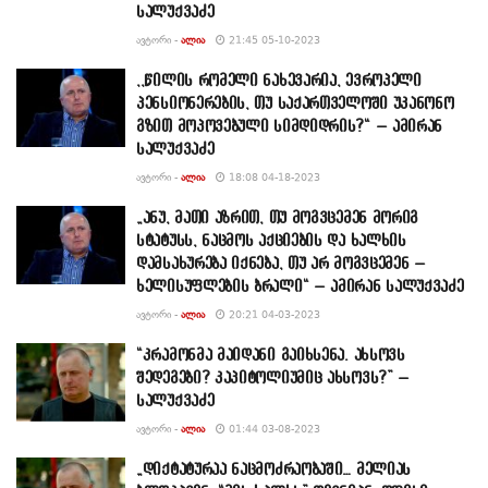
სალუქვაძე
ᲐᲕᲢᲝᲠᲘ -
ᲐᲚᲘᲐ
21:45 05-10-2023
,,წილის რომელი ნახევარია, ევროპელი
პენსიონერების, თუ საქართველოში უკანონო
გზით მოპოვებული სიმდიდრის?“ – ამირან
სალუქვაძე
ᲐᲕᲢᲝᲠᲘ -
ᲐᲚᲘᲐ
18:08 04-18-2023
„ანუ, მათი აზრით, თუ მოგვცემენ მორიგ
სტატუსს, ნაცმოს აქციების და ხალხის
დამსახურება იქნება, თუ არ მოგვცემენ –
ხელისუფლების ბრალი“ – ამირან სალუქვაძე
ᲐᲕᲢᲝᲠᲘ -
ᲐᲚᲘᲐ
20:21 04-03-2023
“კრამონმა მაიდანი გაიხსენა. ახსოვს
შედეგები? კაპიტოლიუმიც ახსოვს?” –
სალუქვაძე
ᲐᲕᲢᲝᲠᲘ -
ᲐᲚᲘᲐ
01:44 03-08-2023
„დიქტატურაა ნაცმოძრაობაში… მელიას