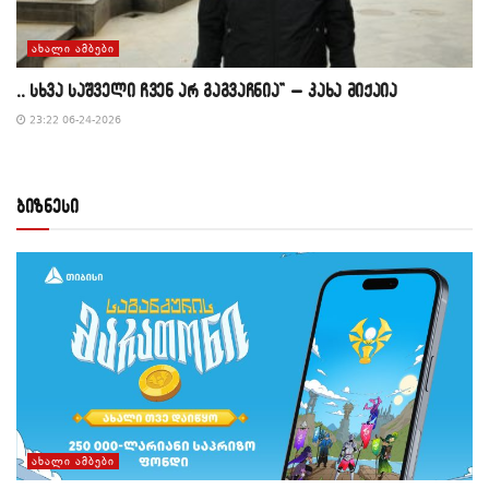
ᲐᲮᲐᲚᲘ ᲐᲛᲑᲔᲑᲘ
,, სხვა საშველი ჩვენ არ გაგვაჩნია” – კახა მიქაია
23:22 06-24-2026
ბიზნესი
ᲐᲮᲐᲚᲘ ᲐᲛᲑᲔᲑᲘ