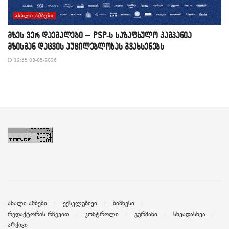
ᲐᲮᲐᲚᲘ ᲐᲛᲑᲔᲑᲘ
მზეს ვერ დაემალები – PSP-ს საზაფხულო კამპანია
მზისგან დაცვის აუცილებლობას გვახსენებს
12:55 08-05-2026
ახალი ამბები
ექსკლუზივი
ბიზნესი
რედაქტორის რჩევით
კონტროლი
გურმანი
სხვადასხვა
არქივი