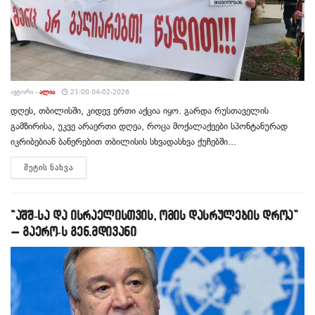
ᲐᲕᲢᲝᲠᲘ -
ᲐᲚᲘᲐ
21:00 04-02-2026
დღეს, თბილისში, კიდევ ერთი აქცია იყო. გარდა რუსთაველის
გამზირისა, უკვე არაერთი დღეა, როცა მოქალაქეები სპონტანურად
იკრიბებიან ბანერებით თბილისის სხვადასხვა ქუჩებში...
DETAILS
ᲛᲔᲢᲘᲡ ᲜᲐᲮᲕᲐ
“აშშ-სა და ისრაელისთვის, ომის დასრულების დროა”
– გაერო-ს გენ.მდივანი