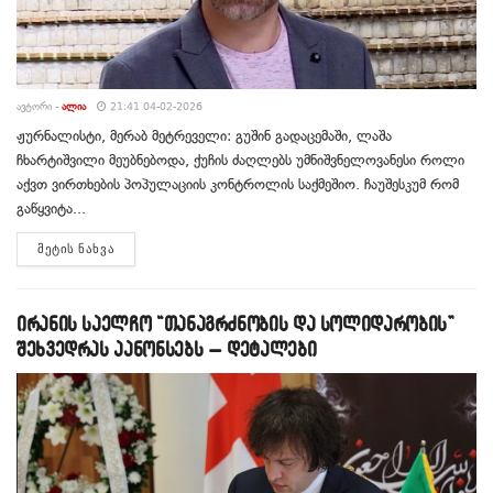
ᲐᲕᲢᲝᲠᲘ -
ᲐᲚᲘᲐ
21:41 04-02-2026
ჟურნალისტი, მერაბ მეტრეველი: გუშინ გადაცემაში, ლაშა
ჩხარტიშვილი მეუბნებოდა, ქუჩის ძაღლებს უმნიშვნელოვანესი როლი
აქვთ ვირთხების პოპულაციის კონტროლის საქმეშიო. ჩაუშესკუმ რომ
გაწყვიტა...
DETAILS
ᲛᲔᲢᲘᲡ ᲜᲐᲮᲕᲐ
ირანის საელჩო “თანაგრძნობის და სოლიდარობის”
შეხვედრას აანონსებს – დეტალები