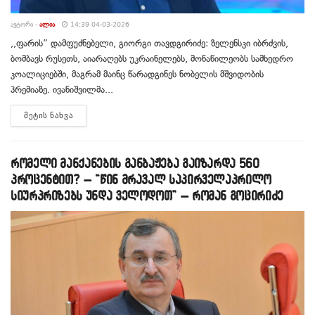
ᲐᲕᲢᲝᲠᲘ -
ᲐᲚᲘᲐ
14:39 04-03-2026
,,ფარის” დამფუძნებელი, გიორგი თავდგირიძე: ზელენსკი იბრძვის,
ბომბავს რუსეთს, აიარაღებს უკრაინელებს, მონაწილეობს სამხედრო
კოალიციებში, მაგრამ მაინც წარადგინეს ნობელის მშვიდობის
პრემიაზე. ივანიშვილმა...
DETAILS
ᲛᲔᲢᲘᲡ ᲜᲐᲮᲕᲐ
რომელი მანქანების განბაჟება გაიზარდა 560
პროცენტით? – “წინ მრავალ საპირველაპრილო
სიურპრიზებს უნდა ველოდოთ” – რომან გოცირიძე