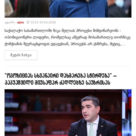
ᲐᲕᲢᲝᲠᲘ -
ᲐᲚᲘᲐ
13:51 04-03-2026
საქალაქო სასამართლოში ნიკა მელიას პროცესი მიმდინარეობს -
ოპოზიციონერი ლიდერი, რომელსაც ამჯერად მოსამართლე თორნიკე
ქოჩქიანის შეურაცხყოფას ედავებიან, პროცესს არ ესწრება, მეტიც,...
DETAILS
ᲛᲔᲢᲘᲡ ᲜᲐᲮᲕᲐ
“ოპოზიციას სხვანაირი დახმარება სჭირდება” –
პაპუაშვილი მიუსაფარ ძაღლებზე საუბრისას