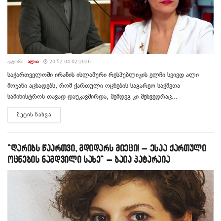
ᲐᲕᲢᲝᲠᲘ -
ᲐᲚᲘᲐ
20:52 04-02-2026
საქართველოში ირანის ისლამური რესპუბლიკის ელჩი სეიედ ალი
მოჯანი აცხადებს, რომ ქართული ოცნების საგარეო საქმეთა
სამინისტროს თავად დაუკავშირდა, შემდეგ კი შეხვედრაც...
DETAILS
ᲛᲔᲢᲘᲡ ᲜᲐᲮᲕᲐ
“ღარიბს წაართვი, მდიდარს მიეცი! – ესაა ქართული
ოცნების ნამდვილი სახე” – ბაია პატარაია