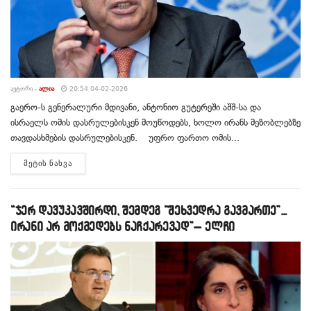
ᲐᲕᲢᲝᲠᲘ -
ᲐᲚᲘᲐ
20:54 04-02-2026
გაერო-ს გენერალური მდივანი, ანტონიო გუტერეში აშშ-სა და
ისრაელს ომის დასრულებისკენ მოუწოდებს, ხოლო ირანს მეზობლებზე
თავდასხმების დასრულებისკენ. უფრო ფართო ომის...
DETAILS
ᲛᲔᲢᲘᲡ ᲜᲐᲮᲕᲐ
“ჯერ დავუკავშირდი, შემდეგ “შეხვედრა გავმართე”…
ირანი არ მოქმედებს ნაჩქარევად”– ელჩი