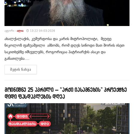
ᲐᲕᲢᲝᲠᲘ -
ᲐᲚᲘᲐ
13:22 04-03-2026
ახალქალაქის, კუმურდოსა და კარის მიტროპოლიტი, მეუფე
ნიკოლოზ ფაჩუაშვილი ამბობს, რომ დღეს სინოდი მათ შორის ისეთ
საკითხებზე იმსჯელებს, როგორიცაა პატრიარქის ასაკი და
განათლება....
DETAILS
ᲛᲔᲢᲘᲡ ᲜᲐᲮᲕᲐ
მოინიშნე 25 აპრილი – “არქი იასამნების” პროექტზე
დიდი ფასდაკლების დღეა