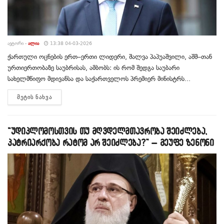
ᲐᲕᲢᲝᲠᲘ -
ᲐᲚᲘᲐ
13:38 04-03-2026
ქართული ოცნების ერთ–ერთი ლიდერი, შალვა პაპუაშვილი, აშშ–თან
ურთიერთობაზე საუბრისას, ამბობს: ის რომ შედგა საუბარი
სახელმწიფო მდივანსა და საქართველოს პრემიერ მინისტრს...
DETAILS
ᲛᲔᲢᲘᲡ ᲜᲐᲮᲕᲐ
“უდიპლომოსთვის თუ მღვდელმთავრობა შეიძლება,
პატრიარქობა რატომ არ შეიძლება?” – მეუფე ზენონი