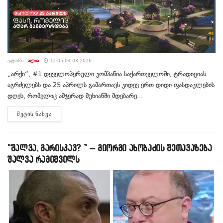
ᲐᲕᲢᲝᲠᲘ -
ᲐᲚᲘᲐ
12:05 04-03-2026
„არქი“, #1 დეველოპერული კომპანია საქართველოში, ტრადიციას
აგრძელებს და 25 აპრილს გამართავს კიდევ ერთ დიდი ფასდაკლების
დღეს, რომელიც ამჯერად მუხიანში მდებარე...
DETAILS
ᲛᲔᲢᲘᲡ ᲜᲐᲮᲕᲐ
“შალვა, გარისკავ? ” – გიორგი ახობაძის შეთავაზება
შალვა რამიშვილს