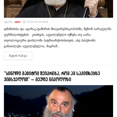
ᲐᲕᲢᲝᲠᲘ -
ᲐᲚᲘᲐ
13:33 04-03-2026
დმანისისა და აგარაკ-ტაშირის მთავარეპისკოპოსმა, ზენონ იარაჯულმა
ჟურნალისტების კითხვას, აუცილებელი იქნება თუ აარა
თეოლოგიური დიპლომი პატრიარქობისთვის, ასე პასუხობს:
განათლება აუცილებელია, მაგრამ...
DETAILS
ᲛᲔᲢᲘᲡ ᲜᲐᲮᲕᲐ
“სინოდი მაგიტომ შეიკრიბა, რომ ამ საკითხებზე
ვიმსჯელოთ” – მეუფე ნიკოლოზი