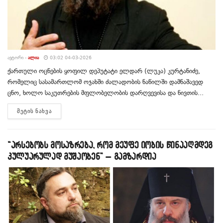
ᲐᲕᲢᲝᲠᲘ -
ᲐᲚᲘᲐ
03:02 04-03-2026
ქართული ოცნების ყოფილ დეპუტატი ელდარ (ლუკა) კურტანიძე,
რომელიც სასამართლომ ოჯახში ძალადობის ნაწილში დამნაშავედ
ცნო, ხოლო საკუთრების მფლობელობის დარღვევისა და ნივთის...
DETAILS
ᲛᲔᲢᲘᲡ ᲜᲐᲮᲕᲐ
“არსებობს მოსაზრება, რომ მეუფე იობის წინააღმდეგ
კულუარულად მუშაობენ” – გამზარდია