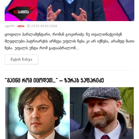
ᲐᲕᲢᲝᲠᲘ -
ᲐᲚᲘᲐ
23:52 04-02-2026
ყოფილი პარლამენტარი, რომან გოცირიძე: ნუ თვალთმაქცობენ
მღვდლები-პატრიარქის არჩევა უფლის ნება კი არ იქნება, არამედ მათი
ნება. უფალს უნდა რომ გადააბრალონ...
DETAILS
ᲛᲔᲢᲘᲡ ᲜᲐᲮᲕᲐ
“მაინც რომ იცოდეთ…” – ზურაბ ჯაფარიძე