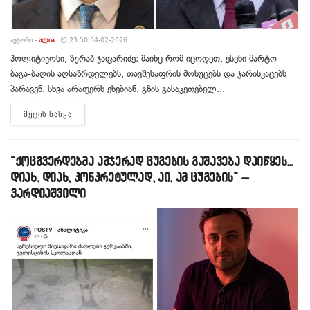
ᲐᲕᲢᲝᲠᲘ -
ᲐᲚᲘᲐ
23:50 04-02-2026
პოლიტიკოსი, ზურაბ ჯაფარიძე: მაინც რომ იცოდეთ, ესენი მარტო
ბაგა-ბაღის აღსაზრდელებს, თავშესაფრის მოხუცებს და ჯარისკაცებს
პარავენ. სხვა არაფერს ეხებიან. გზის გასაკეთებელ...
DETAILS
ᲛᲔᲢᲘᲡ ᲜᲐᲮᲕᲐ
“ქოცგვერდებმა ამჯერად ცუგების გაშავება დაიწყეს…
დიახ, დიახ, კონკრეტულად, აი, ამ ცუგების” –
ვარდიაშვილი