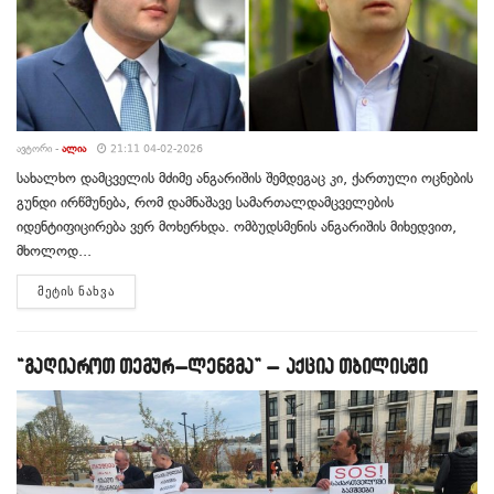
ᲐᲕᲢᲝᲠᲘ -
ᲐᲚᲘᲐ
21:11 04-02-2026
სახალხო დამცველის მძიმე ანგარიშის შემდეგაც კი, ქართული ოცნების
გუნდი ირწმუნება, რომ დამნაშავე სამართალდამცველების
იდენტიფიცირება ვერ მოხერხდა. ომბუდსმენის ანგარიშის მიხედვით,
მხოლოდ...
DETAILS
ᲛᲔᲢᲘᲡ ᲜᲐᲮᲕᲐ
“გაღიაროთ თემურ–ლენგმა” – აქცია თბილისში