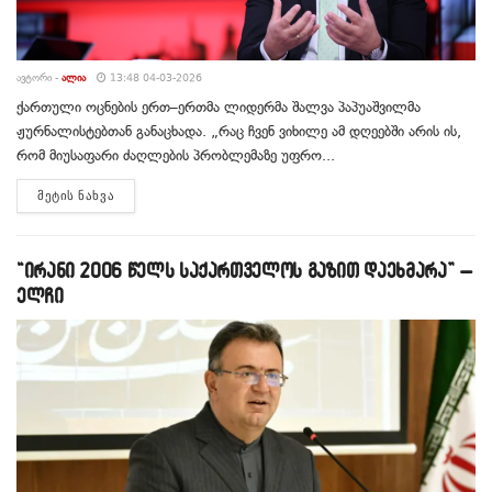
ᲐᲕᲢᲝᲠᲘ -
ᲐᲚᲘᲐ
13:48 04-03-2026
ქართული ოცნების ერთ–ერთმა ლიდერმა შალვა პაპუაშვილმა
ჟურნალისტებთან განაცხადა. „რაც ჩვენ ვიხილე ამ დღეებში არის ის,
რომ მიუსაფარი ძაღლების პრობლემაზე უფრო...
DETAILS
ᲛᲔᲢᲘᲡ ᲜᲐᲮᲕᲐ
“ირანი 2006 წელს საქართველოს გაზით დაეხმარა” –
ელჩი