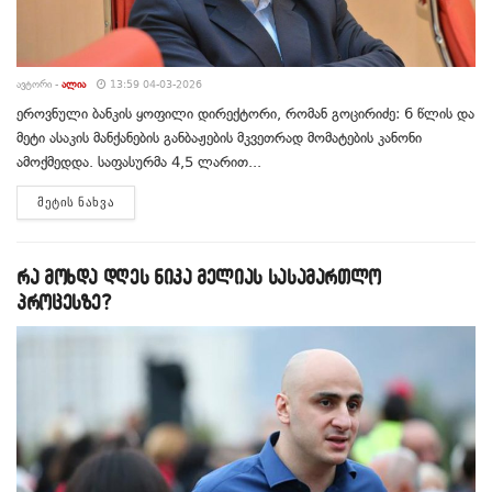
ᲐᲕᲢᲝᲠᲘ -
ᲐᲚᲘᲐ
13:59 04-03-2026
ეროვნული ბანკის ყოფილი დირექტორი, რომან გოცირიძე: 6 წლის და
მეტი ასაკის მანქანების განბაჟების მკვეთრად მომატების კანონი
ამოქმედდა. საფასურმა 4,5 ლარით...
DETAILS
ᲛᲔᲢᲘᲡ ᲜᲐᲮᲕᲐ
რა მოხდა დღეს ნიკა მელიას სასამართლო
პროცესზე?