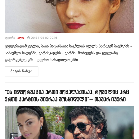
ᲐᲕᲢᲝᲠᲘ -
ᲐᲚᲘᲐ
20:37 04-02-2026
უფლებადამცველი, ბაია პატარაია: საჭმლის ფულს პარავენ ბავშვებს -
საბავშვო ბაღებში, ჯარისკაცებს - ჯარში, მოხუცებს და ყველაზე
გაჭირვებულებს - უფასო სასადილოებში…...
DETAILS
ᲛᲔᲢᲘᲡ ᲜᲐᲮᲕᲐ
“ეს ინფორმაცია ერთი მოქალაქისაა, რომელიც არც
ერთი პარტიის მიერაა მოსყიდული”– თამარ ივერი