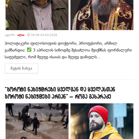
ᲐᲕᲢᲝᲠᲘ -
ᲐᲚᲘᲐ
00:09 04-03-2026
პოლიტიკური ფილოსოფიის დოქტორი, პროფესორი, არჩილ
გამზარდია:
3 აპრილის სინოდზე შესაძლოა შეიქმნას ფორმალური
საფუძველი, რომ მეუფე ისაიას და მეუფე დანიელს...
DETAILS
ᲛᲔᲢᲘᲡ ᲜᲐᲮᲕᲐ
“ბოროტი ნაბიჭ@რები ყველგან და ყველასთან
ბოროტი ნაბიჭ@ები არიან” – რომა მახარაძე