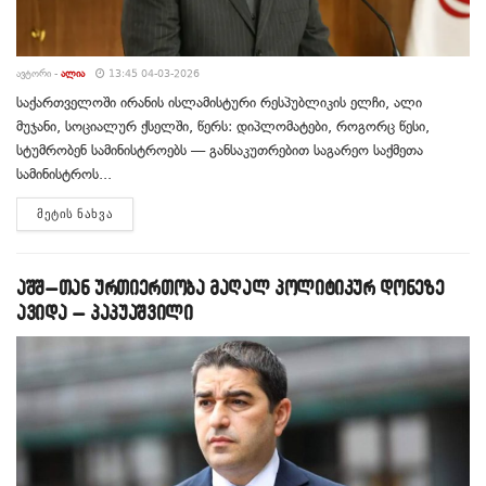
ᲐᲕᲢᲝᲠᲘ -
ᲐᲚᲘᲐ
13:45 04-03-2026
საქართველოში ირანის ისლამისტური რესპუბლიკის ელჩი, ალი
მუჯანი, სოციალურ ქსელში, წერს: დიპლომატები, როგორც წესი,
სტუმრობენ სამინისტროებს — განსაკუთრებით საგარეო საქმეთა
სამინისტროს...
DETAILS
ᲛᲔᲢᲘᲡ ᲜᲐᲮᲕᲐ
აშშ–თან ურთიერთობა მაღალ პოლიტიკურ დონეზე
ავიდა – პაპუაშვილი