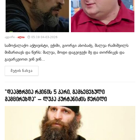
ᲐᲕᲢᲝᲠᲘ -
ᲐᲚᲘᲐ
05:19 04-03-2026
სამოქალაქო აქტივისტი, ექიმი, გიორგი ახობაძე, შალვა რამიშვილს
მიმართავს და წერს: შალვა, მოდი დაგვიჯექი მე და თორნიკეს და
გავარკვიოთ ვინ ვინ...
DETAILS
ᲛᲔᲢᲘᲡ ᲜᲐᲮᲕᲐ
“დაამტრვია რკინის 5 კარი, გამხეცებული
მამცირებდა” – ლუკა კურტანიძის წერილი