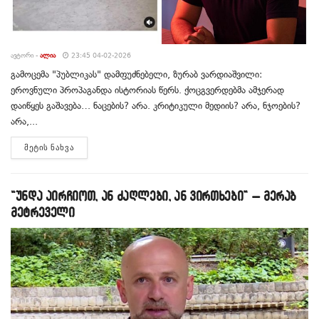
ᲐᲕᲢᲝᲠᲘ -
ᲐᲚᲘᲐ
23:45 04-02-2026
გამოცემა "პუბლიკას" დამფუძნებელი, ზურაბ ვარდიაშვილი:
ეროვნული პროპაგანდა ისტორიას წერს. ქოცგვერდებმა ამჯერად
დაიწყეს გაშავება… ნაცების? არა. კრიტიკული მედიის? არა, ნჯოების?
არა,...
DETAILS
ᲛᲔᲢᲘᲡ ᲜᲐᲮᲕᲐ
“უნდა აირჩიოთ, ან ძაღლები, ან ვირთხები” – მერაბ
მეტრეველი