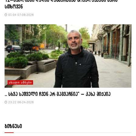
სთხოვენ
01:04 07-08-2026
ᲐᲮᲐᲚᲘ ᲐᲛᲑᲔᲑᲘ
,, სხვა საშველი ჩვენ არ გაგვაჩნია” – კახა მიქაია
23:22 06-24-2026
ბიზნესი