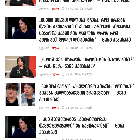
გაწევრიანების, უბრალოდ…” – ნანა კაკაბაძე
ᲐᲕᲢᲝᲠᲘ -
ᲐᲚᲘᲐ
17:41 05-13-2025
„ისეთი შთაბეჭდილება რჩება, რომ ტრამპს
თავის ქვეყანაში ისე აქვს არეული სიტუაცია,
საბჭოთა კავშირის დაშლის დროს რომ
ჰქონდათ ბოლო ლიდერებს“ – ნანა კაკაბაძე
ᲐᲕᲢᲝᲠᲘ -
ᲐᲚᲘᲐ
18:10 05-07-2025
,,რატომ ვერ იზრდება პროტესტის მასშტაბები?”
– რას წერს ნანა კაკაბაძე?
ᲐᲕᲢᲝᲠᲘ -
ᲐᲚᲘᲐ
22:41 04-21-2025
,,ნაცმოძრაობა” სასულიერო პირებს “ტოიოტას”
ჯიპებს ძალდატანებით ურიგებდაო” – მეგი
გოცირიძე
ᲐᲕᲢᲝᲠᲘ -
ᲐᲚᲘᲐ
06:30 03-02-2025
,, ასე გაიშიფრნენ „პატრიოტობას
თავშეფარებული“ ეს ნაძირალები” – ნანა
კაკაბაძე