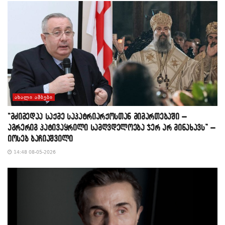
ᲐᲮᲐᲚᲘ ᲐᲛᲑᲔᲑᲘ
“მძიმედაა საქმე საპატრიარქოსთან მიმართებაში –
აგრერიგ პატივაყრილი სამღვდელოება ჯერ არ მინახავს” –
იოსებ ბაჩიაშვილი
14:48 08-05-2026