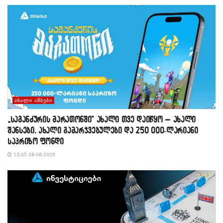
ᲐᲮᲐᲚᲘ ᲐᲛᲑᲔᲑᲘ
„საგანძურის მარათონში“ ახალი თვე დაიწყო – ახალი
შანსები, ახალი გამარჯვებულები და 250 000-ლარიანი
საპრიზო ფონდი
13:05 08-06-2026