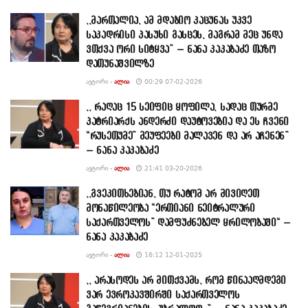
,,მართალია, ამ მდაბიო კაცუნას უკვე
საკადრისი პასუხი გასცეს, მაგრამ მეც უნდა
ვთქვა ორი სიტყვა” – ნანა კაკაბაძე თაზო
დათუნაშვილზე
ᲐᲕᲢᲝᲠᲘ -
ᲐᲚᲘᲐ
00:29 07-02-2026
,, რაღაც 15 სეიფიც ყოფილა, სადაც თურმე
პატრიარქს ანდერძი დაუტოვებია და ეს ჩვენი
“რუსეთუმე” მეუფეები მალავენ და არ აჩენენ”
– ნანა კაკაბაძე
ᲐᲕᲢᲝᲠᲘ -
ᲐᲚᲘᲐ
21:41 03-20-2026
,,გვეკითხებიან, თუ რატომ არ მივიღეთ
მონაწილეობა “ერთიანი ნეიტრალური
საქართველოს” დამფუძნებელ ყრილობაში“ –
ნანა კაკაბაძე
ᲐᲕᲢᲝᲠᲘ -
ᲐᲚᲘᲐ
16:12 12-01-2025
,, არასოდეს არ მითქვამს, რომ წინააღმდეგი
ვარ ევროკავშირში საქართველოს