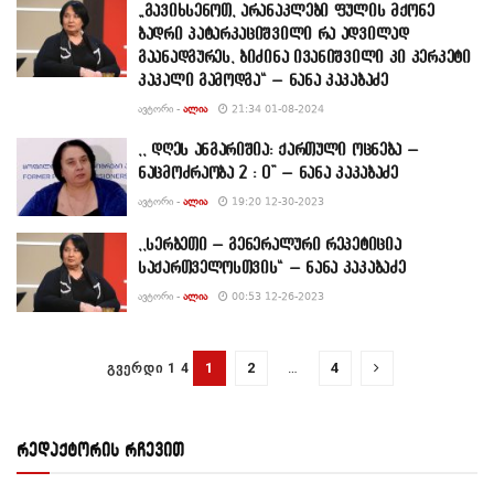
„გავიხსენოთ, არანაკლები ფულის მქონე
ბადრი პატარკაციშვილი რა ადვილად
გაანადგურეს, ბიძინა ივანიშვილი კი კერკეტი
კაკალი გამოდგა“ – ნანა კაკაბაძე
ᲐᲕᲢᲝᲠᲘ -
ᲐᲚᲘᲐ
21:34 01-08-2024
,, დღეს ანგარიშია: ქართული ოცნება –
ნაცმოძრაობა 2 : 0” – ნანა კაკაბაძე
ᲐᲕᲢᲝᲠᲘ -
ᲐᲚᲘᲐ
19:20 12-30-2023
,,სერბეთი – გენერალური რეპეტიცია
საქართველოსთვის“ – ნანა კაკაბაძე
ᲐᲕᲢᲝᲠᲘ -
ᲐᲚᲘᲐ
00:53 12-26-2023
1
2
…
4
ᲒᲕᲔᲠᲓᲘ 1 4
რედაქტორის რჩევით