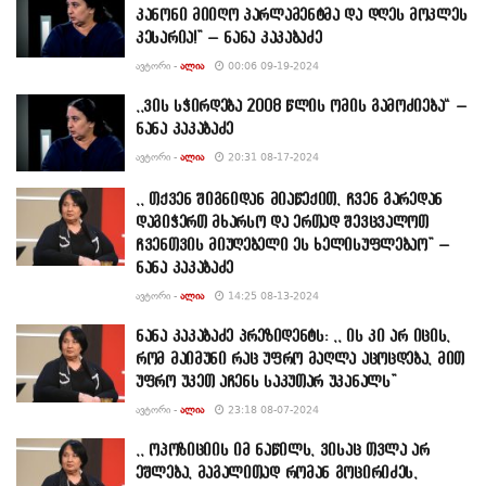
კანონი მიიღო პარლამენტმა და დღეს მოკლეს
კესარია!” – ნანა კაკაბაძე
ᲐᲕᲢᲝᲠᲘ -
ᲐᲚᲘᲐ
00:06 09-19-2024
,,ვის სჭირდება 2008 წლის ომის გამოძიება“ –
ნანა კაკაბაძე
ᲐᲕᲢᲝᲠᲘ -
ᲐᲚᲘᲐ
20:31 08-17-2024
,, თქვენ შიგნიდან მიაწექით, ჩვენ გარედან
დაგიჭერთ მხარსო და ერთად შევცვალოთ
ჩვენთვის მიუღებელი ეს ხელისუფლებაო” –
ნანა კაკაბაძე
ᲐᲕᲢᲝᲠᲘ -
ᲐᲚᲘᲐ
14:25 08-13-2024
ნანა კაკაბაძე პრეზიდენტს: ,, ის კი არ იცის,
რომ მაიმუნი რაც უფრო მაღლა აცოცდება, მით
უფრო უკეთ აჩენს საკუთარ უკანალს”
ᲐᲕᲢᲝᲠᲘ -
ᲐᲚᲘᲐ
23:18 08-07-2024
,, ოპოზიციის იმ ნაწილს, ვისაც თვლა არ
ეშლება, მაგალითად რომან გოცირიძეს,