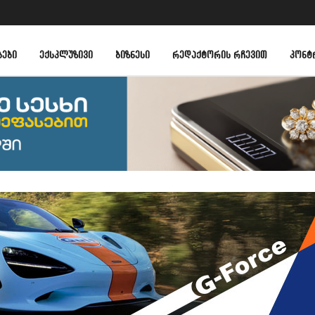
ᲑᲔᲑᲘ
ᲔᲥᲡᲙᲚᲣᲖᲘᲕᲘ
ᲑᲘᲖᲜᲔᲡᲘ
ᲠᲔᲓᲐᲥᲢᲝᲠᲘᲡ ᲠᲩᲔᲕᲘᲗ
ᲙᲝᲜᲢ