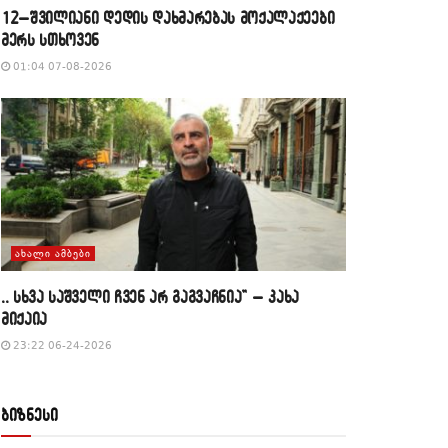
12–შვილიანი დედის დახმარებას მოქალაქეები
მერს სთხოვენ
01:04 07-08-2026
ᲐᲮᲐᲚᲘ ᲐᲛᲑᲔᲑᲘ
,, სხვა საშველი ჩვენ არ გაგვაჩნია” – კახა
მიქაია
23:22 06-24-2026
ბიზნესი