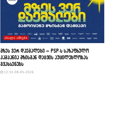
ᲐᲮᲐᲚᲘ ᲐᲛᲑᲔᲑᲘ
მზეს ვერ დაემალები – PSP-ს საზაფხულო
კამპანია მზისგან დაცვის აუცილებლობას
გვახსენებს
12:55 08-05-2026