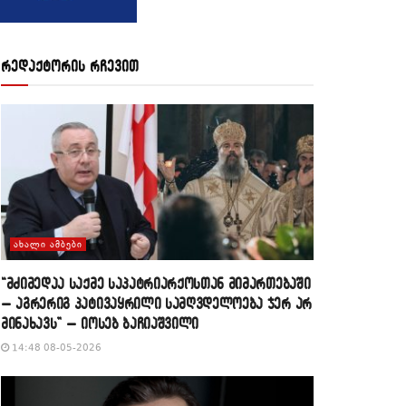
რედაქტორის რჩევით
ᲐᲮᲐᲚᲘ ᲐᲛᲑᲔᲑᲘ
“მძიმედაა საქმე საპატრიარქოსთან მიმართებაში
– აგრერიგ პატივაყრილი სამღვდელოება ჯერ არ
მინახავს” – იოსებ ბაჩიაშვილი
14:48 08-05-2026