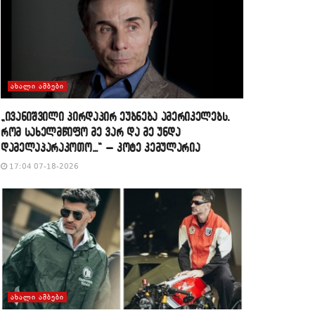
ᲐᲮᲐᲚᲘ ᲐᲛᲑᲔᲑᲘ
„ივანიშვილი პირდაპირ ეუბნება ამერიკელებს,
რომ სახელმწიფო მე ვარ და მე უნდა
დამელაპარაკოთო…“ – კოტე კემულარია
17:04 07-18-2026
ᲐᲮᲐᲚᲘ ᲐᲛᲑᲔᲑᲘ