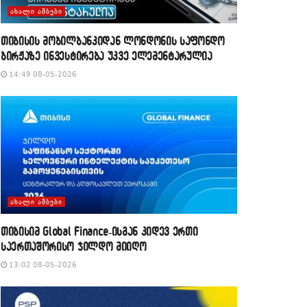
ᲐᲮᲐᲚᲘ ᲐᲛᲑᲔᲑᲘ
თიბისის მობილბანკიდან ლონდონის საფონდო
ბირჟაზე ინვესტირება უკვე ელემენტარულია
14:49 08-05-2026
ᲐᲮᲐᲚᲘ ᲐᲛᲑᲔᲑᲘ
თიბისიმ Global Finance-ისგან კიდევ ერთი
საერთაშორისო ჯილდო მიიღო
13:02 08-05-2026