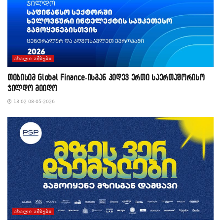
ᲐᲮᲐᲚᲘ ᲐᲛᲑᲔᲑᲘ
თიბისიმ Global Finance-ისგან კიდევ ერთი საერთაშორისო
ჯილდო მიიღო
13:02 08-05-2026
ᲐᲮᲐᲚᲘ ᲐᲛᲑᲔᲑᲘ