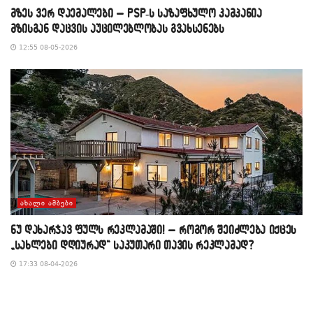
მზეს ვერ დაემალები – PSP-ს საზაფხულო კამპანია
მზისგან დაცვის აუცილებლობას გვახსენებს
12:55 08-05-2026
ᲐᲮᲐᲚᲘ ᲐᲛᲑᲔᲑᲘ
​ნუ დახარჯავ ფულს რეკლამაში! – როგორ შეიძლება იქცეს
„სახლები დღიურად“ საკუთარი თავის რეკლამად?
17:33 08-04-2026