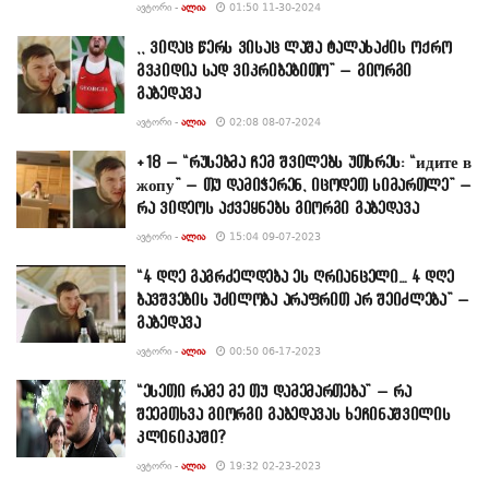
ᲐᲕᲢᲝᲠᲘ -
ᲐᲚᲘᲐ
01:50 11-30-2024
,, ვიღაც წერს ვისაც ლაშა ტალახაძის ოქრო
გვკიდია სად ვიკრიბებითო” – გიორგი
გაბედავა
ᲐᲕᲢᲝᲠᲘ -
ᲐᲚᲘᲐ
02:08 08-07-2024
+18 – “რუსებმა ჩემ შვილებს უთხრეს: “идите в
жопу” – თუ დამიჭერენ, იცოდეთ სიმართლე” –
რა ვიდეოს აქვეყნებს გიორგი გაბედავა
ᲐᲕᲢᲝᲠᲘ -
ᲐᲚᲘᲐ
15:04 09-07-2023
“4 დღე გაგრძელდება ეს ღრიანცელი… 4 დღე
ბავშვების უძილობა არაფრით არ შეიძლება” –
გაბედავა
ᲐᲕᲢᲝᲠᲘ -
ᲐᲚᲘᲐ
00:50 06-17-2023
“ესეთი რამე მე თუ დამემართება” – რა
შეემთხვა გიორგი გაბედავას ხეჩინაშვილის
კლინიკაში?
ᲐᲕᲢᲝᲠᲘ -
ᲐᲚᲘᲐ
19:32 02-23-2023