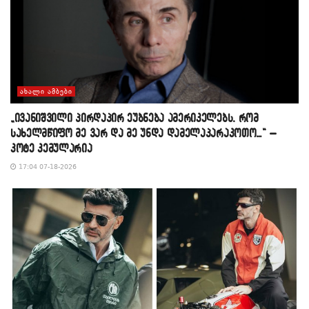
ᲐᲮᲐᲚᲘ ᲐᲛᲑᲔᲑᲘ
„ივანიშვილი პირდაპირ ეუბნება ამერიკელებს, რომ
სახელმწიფო მე ვარ და მე უნდა დამელაპარაკოთო…“ –
კოტე კემულარია
17:04 07-18-2026