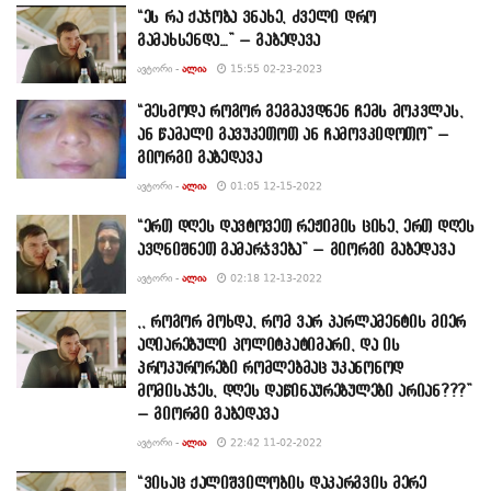
“ეს რა ქაჯობა ვნახე, ძველი დრო
გამახსენდა…” – გაბედავა
ᲐᲕᲢᲝᲠᲘ -
ᲐᲚᲘᲐ
15:55 02-23-2023
“მესმოდა როგორ გეგმავდნენ ჩემს მოკვლას,
ან წამალი გავუკეთოთ ან ჩამოვკიდოთო” –
გიორგი გაბედავა
ᲐᲕᲢᲝᲠᲘ -
ᲐᲚᲘᲐ
01:05 12-15-2022
“ერთ დღეს დავტოვეთ რეჟიმის ციხე, ერთ დღეს
ავღნიშნეთ გამარჯვება” – გიორგი გაბედავა
ᲐᲕᲢᲝᲠᲘ -
ᲐᲚᲘᲐ
02:18 12-13-2022
,, როგორ მოხდა, რომ ვარ პარლამენტის მიერ
აღიარებული პოლიტპატიმარი, და ის
პროკურორები რომლებმაც უკანონოდ
მომისაჯეს, დღეს დაწინაურებულები არიან???”
– გიორგი გაბედავა
ᲐᲕᲢᲝᲠᲘ -
ᲐᲚᲘᲐ
22:42 11-02-2022
“ვისაც ქალიშვილობის დაკარგვის მერე