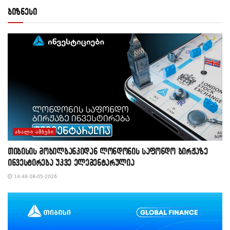
ბიზნესი
ᲐᲮᲐᲚᲘ ᲐᲛᲑᲔᲑᲘ
თიბისის მობილბანკიდან ლონდონის საფონდო ბირჟაზე
ინვესტირება უკვე ელემენტარულია
14:49 08-05-2026