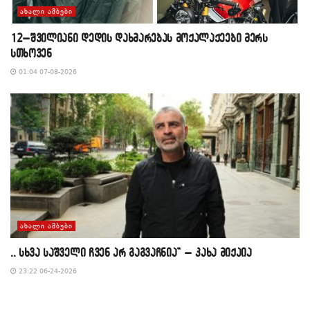
ᲐᲮᲐᲚᲘ ᲐᲛᲑᲔᲑᲘ
12–შვილიანი დედის დახმარებას მოქალაქეები მერს
სთხოვენ
01:04 07-08-2026
ᲐᲮᲐᲚᲘ ᲐᲛᲑᲔᲑᲘ
,, სხვა საშველი ჩვენ არ გაგვაჩნია” – კახა მიქაია
23:22 06-24-2026