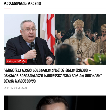
რედაქტორის რჩევით
ᲐᲮᲐᲚᲘ ᲐᲛᲑᲔᲑᲘ
“მძიმედაა საქმე საპატრიარქოსთან მიმართებაში –
აგრერიგ პატივაყრილი სამღვდელოება ჯერ არ მინახავს” –
იოსებ ბაჩიაშვილი
14:48 08-05-2026