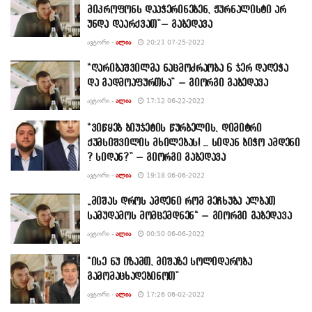
მიკროფონს დააჭერინებენ, ჟურნალისტი არ
უნდა დაარქვათ”– გაბედავა
ᲐᲕᲢᲝᲠᲘ -
ᲐᲚᲘᲐ
20:21 07-25-2022
“ღარიბაშვილმა ნაცმოძრაობა 6 ჯერ დაღეჭა
და გადმოაფურთხა” – გიორგი გაბედავა
ᲐᲕᲢᲝᲠᲘ -
ᲐᲚᲘᲐ
17:12 06-22-2022
“ვიწყებ ბიუჯეტის წურბელის, დიმიტრი
ქუმსიშვილის მხილებას! … სიდან ბიჭო ამდენი
? სიდან?” – გიორგი გაბედავა
ᲐᲕᲢᲝᲠᲘ -
ᲐᲚᲘᲐ
19:18 06-06-2022
„მიშას დროს ამდენი რომ მეჩხუბა ალბათ
სამუდამოს მომცემდნენ“ – გიორგი გაბედავა
ᲐᲕᲢᲝᲠᲘ -
ᲐᲚᲘᲐ
00:50 06-06-2022
“ისე ნუ იზამთ, მიშაზე სოლიდარობა
გამომაცხადებინოთ”
ᲐᲕᲢᲝᲠᲘ -
ᲐᲚᲘᲐ
17:26 06-02-2022