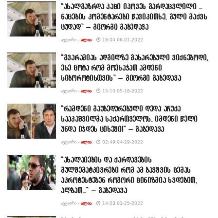
“ახალგაზრდა კაცი იპოვეს გარდაცვლილი …
ნაცების კომენტარები წავიკითხე, გული მაქვს
ცუდად” – გიორგი გაბედავა
ᲐᲕᲢᲝᲠᲘ -
ᲐᲚᲘᲐ
18:04 06-01-2022
“გვარამიას ადგილზე გახარებული ვიქნებოდი,
ესე ცოტა რომ მოესაჯათ ამდენი
სიბოროტისთვის” – გიორგი გაბედავა
ᲐᲕᲢᲝᲠᲘ -
ᲐᲚᲘᲐ
15:10 05-16-2022
“რამდენი გაუბედურებული დედა აჩუქა
სააკაშვილმა საქართველოს, იმდენი წელი
უნდა იჯდეს ციხეში!” – გაბედავა
ᲐᲕᲢᲝᲠᲘ -
ᲐᲚᲘᲐ
02:49 04-29-2022
“ახალაიების და ქარდავების
გულშემატკივრები რომ ამ ბავშვის ცემას
აპროტესტებენ როგორი ცინიზმია ხვდებით,
ალბათ…” – გაბედავა
ᲐᲕᲢᲝᲠᲘ -
ᲐᲚᲘᲐ
14:03 01-25-2022