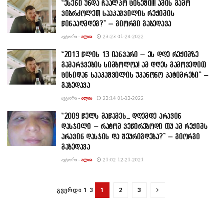
“ესენი უნდა ჩაალპო ციხეში!!! ამის გამო
ვიბრძოლეთ სააკაშვილის რეჟიმის
წინააღმდეგ?” – გიორგი გაბედავა
ᲐᲕᲢᲝᲠᲘ -
ᲐᲚᲘᲐ
23:23 01-24-2022
“2013 წლის 13 იანვარი – ეს დღე რეჟიმზე
გამარჯვების სიმბოლოა! ამ დღეს გამოვედით
ციხიდან სააკაშვილის უკანონო პატიმრები” –
გაბედავა
ᲐᲕᲢᲝᲠᲘ -
ᲐᲚᲘᲐ
23:14 01-13-2022
“2009 წელს მაწამეს… დღემდე არავინ
დასჯილი – რატომ ვეწირებოდი თუ ამ რეჟიმს
არავინ დასჯის და შეურიგდება?” – გიორგი
გაბედავა
ᲐᲕᲢᲝᲠᲘ -
ᲐᲚᲘᲐ
21:02 12-21-2021
1
2
3
ᲒᲕᲔᲠᲓᲘ 1 3