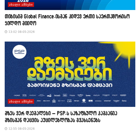
ᲐᲮᲐᲚᲘ ᲐᲛᲑᲔᲑᲘ
თიბისიმ Global Finance-ისგან კიდევ ერთი საერთაშორისო
ჯილდო მიიღო
13:02 08-05-2026
ᲐᲮᲐᲚᲘ ᲐᲛᲑᲔᲑᲘ
მზეს ვერ დაემალები – PSP-ს საზაფხულო კამპანია
მზისგან დაცვის აუცილებლობას გვახსენებს
12:55 08-05-2026