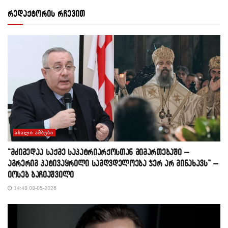
რედაქტორის რჩევით
ᲐᲮᲐᲚᲘ ᲐᲛᲑᲔᲑᲘ
“მძიმედაა საქმე საპატრიარქოსთან მიმართებაში –
აგრერიგ პატივაყრილი სამღვდელოება ჯერ არ მინახავს” –
იოსებ ბაჩიაშვილი
14:48 08-05-2026