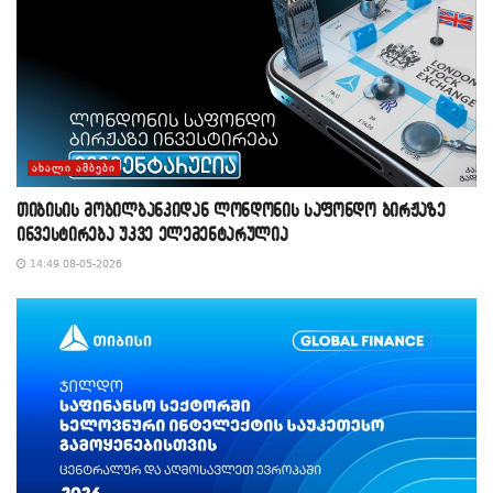
ᲐᲮᲐᲚᲘ ᲐᲛᲑᲔᲑᲘ
თიბისის მობილბანკიდან ლონდონის საფონდო ბირჟაზე
ინვესტირება უკვე ელემენტარულია
14:49 08-05-2026