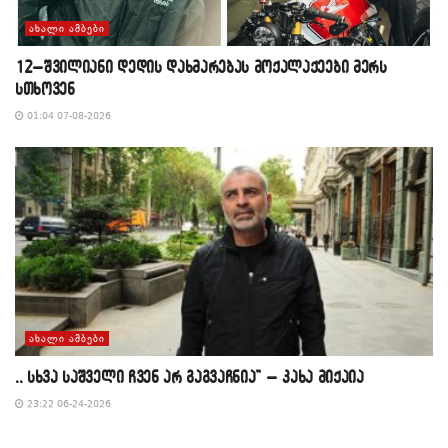
ᲐᲮᲐᲚᲘ ᲐᲛᲑᲔᲑᲘ
12–შვილიანი დედის დახმარებას მოქალაქეები მერს
სთხოვენ
01:04 07-08-2026
ᲐᲮᲐᲚᲘ ᲐᲛᲑᲔᲑᲘ
,, სხვა საშველი ჩვენ არ გაგვაჩნია” – კახა მიქაია
23:22 06-24-2026