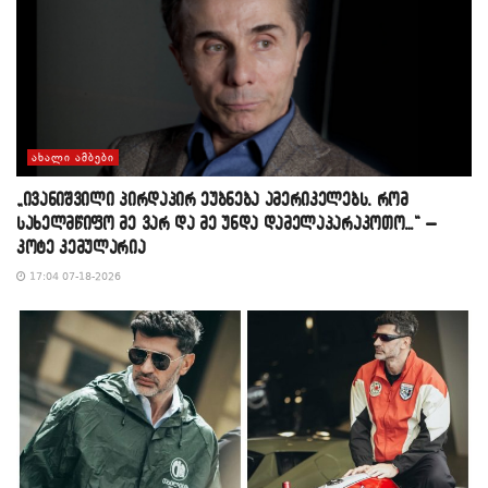
ᲐᲮᲐᲚᲘ ᲐᲛᲑᲔᲑᲘ
„ივანიშვილი პირდაპირ ეუბნება ამერიკელებს, რომ
სახელმწიფო მე ვარ და მე უნდა დამელაპარაკოთო…“ –
კოტე კემულარია
17:04 07-18-2026