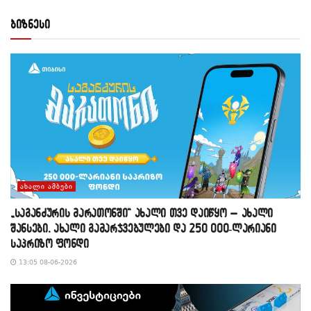
ბიზნესი
ᲐᲮᲐᲚᲘ ᲐᲛᲑᲔᲑᲘ
„საგანძურის მარათონში“ ახალი თვე დაიწყო – ახალი
შანსები, ახალი გამარჯვებულები და 250 000-ლარიანი
საპრიზო ფონდი
13:05 08-06-2026