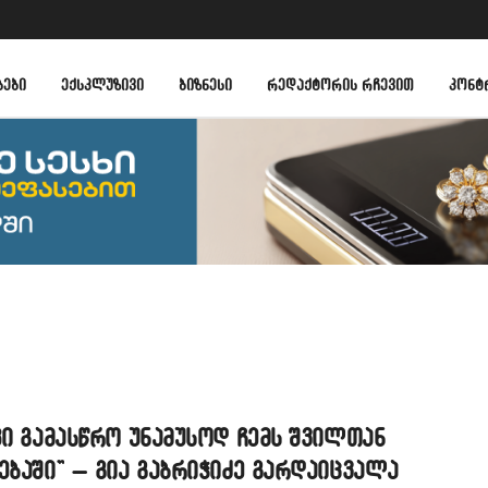
ᲑᲔᲑᲘ
ᲔᲥᲡᲙᲚᲣᲖᲘᲕᲘ
ᲑᲘᲖᲜᲔᲡᲘ
ᲠᲔᲓᲐᲥᲢᲝᲠᲘᲡ ᲠᲩᲔᲕᲘᲗ
ᲙᲝᲜᲢ
კი გამასწრო უნამუსოდ ჩემს შვილთან
ებაში” – გია გაბრიჭიძე გარდაიცვალა