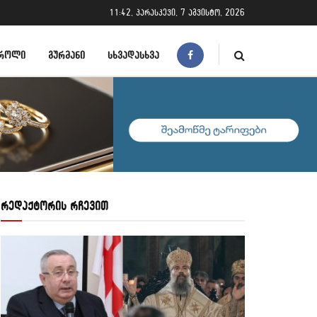
11:42, პარასკევი, 7 აგვისტო, 2026
ᲠᲝᲚᲘ
ᲒᲣᲠᲛᲐᲜᲘ
ᲡᲮᲕᲐᲓᲐᲡᲮᲕᲐ
რედაქტორის რჩევით