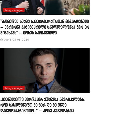
ᲐᲮᲐᲚᲘ ᲐᲛᲑᲔᲑᲘ
“მძიმედაა საქმე საპატრიარქოსთან მიმართებაში
– აგრერიგ პატივაყრილი სამღვდელოება ჯერ არ
მინახავს” – იოსებ ბაჩიაშვილი
14:48 08-05-2026
ᲐᲮᲐᲚᲘ ᲐᲛᲑᲔᲑᲘ
„ივანიშვილი პირდაპირ ეუბნება ამერიკელებს,
რომ სახელმწიფო მე ვარ და მე უნდა
დამელაპარაკოთო…“ – კოტე კემულარია