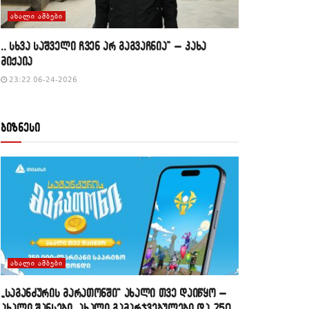
ᲐᲮᲐᲚᲘ ᲐᲛᲑᲔᲑᲘ
,, სხვა საშველი ჩვენ არ გაგვაჩნია” – კახა
მიქაია
23:22 06-24-2026
ბიზნესი
ᲐᲮᲐᲚᲘ ᲐᲛᲑᲔᲑᲘ
„საგანძურის მარათონში“ ახალი თვე დაიწყო –
ახალი შანსები, ახალი გამარჯვებულები და 250