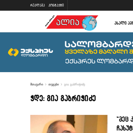
რეკლამა
კონტაქტი
ᲐᲮᲐᲚᲘ ᲐᲛ
მთავარი
თეგები
გია გაბრიჭიძე
ჭდე:
გია გაბრიჭიძე
“მეც 
ჩახუტ