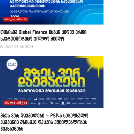
ᲐᲮᲐᲚᲘ ᲐᲛᲑᲔᲑᲘ
თიბისიმ Global Finance-ისგან კიდევ ერთი
საერთაშორისო ჯილდო მიიღო
13:02 08-05-2026
ᲐᲮᲐᲚᲘ ᲐᲛᲑᲔᲑᲘ
მზეს ვერ დაემალები – PSP-ს საზაფხულო
კამპანია მზისგან დაცვის აუცილებლობას
გვახსენებს