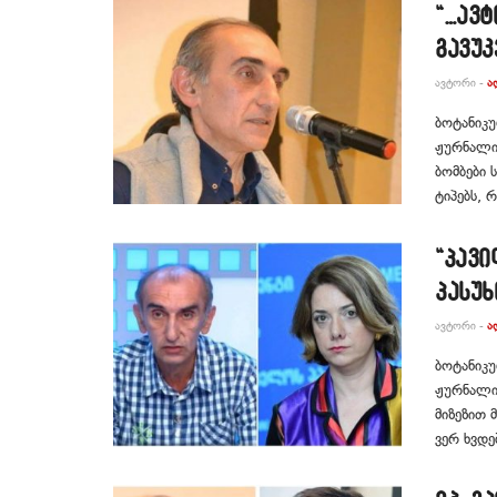
“…ავტ
გავუკ
ᲐᲕᲢᲝᲠᲘ -
Ა
ბოტანიკუ
ჟურნალის
ბომბები 
ტიპებს, რ
“პავ
პასუხ
ᲐᲕᲢᲝᲠᲘ -
Ა
ბოტანიკუ
ჟურნალის
მიზეზით 
ვერ ხვდე