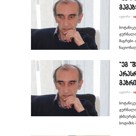
გამაბ
ᲐᲕᲢᲝᲠᲘ -
Ა
ბოტანიკუ
ჟურნალის
მაგრები 
ნაციონალ
“ეგ “
არასრ
გაბრი
ᲐᲕᲢᲝᲠᲘ -
Ა
ბოტანიკუ
ჟურნალის
ეხმაურებ
ბოდიშის 