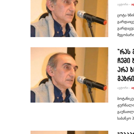
ᲐᲕᲢᲝᲠᲘ -
Ა
ცოტა ხნი
გარდაიცვ
გარდაცვა
მეგობარი
“რას 
ჩემი 
არა 
გაბრი
ᲐᲕᲢᲝᲠᲘ -
Ა
ბოტანიკუ
ჟურნალის
გაუნათლე
საბანკო პ