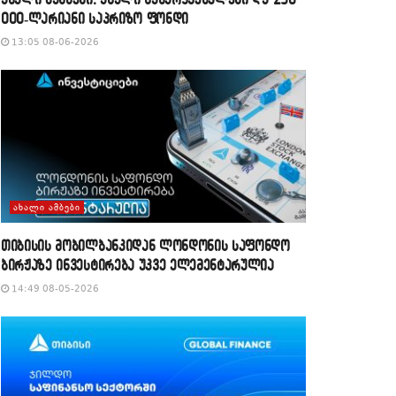
000-ლარიანი საპრიზო ფონდი
13:05 08-06-2026
ᲐᲮᲐᲚᲘ ᲐᲛᲑᲔᲑᲘ
თიბისის მობილბანკიდან ლონდონის საფონდო
ბირჟაზე ინვესტირება უკვე ელემენტარულია
14:49 08-05-2026