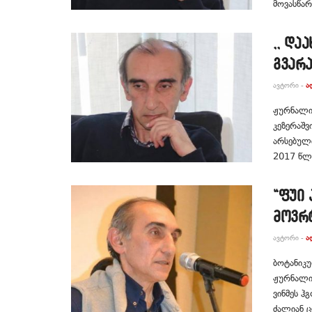
მოვასწარ
,, და
გვარა
ᲐᲕᲢᲝᲠᲘ -
Ა
ჟურნალის
კეზერაშ
არსებული
2017 წლი
“ფუი 
მოვრტ
ᲐᲕᲢᲝᲠᲘ -
Ა
ბოტანიკუ
ჟურნალის
ვინმეს ჰ
ძალიან ც