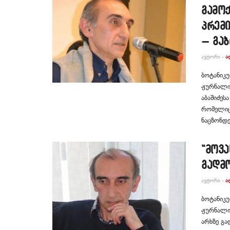
გამოქ
პრემ
– გაბ
ᲐᲕᲢᲝᲠᲘ -
Ა
ბოტანიკუ
ჟურნალის
აბაშიძეს
რომელიც
ნაცზონდე
“მოვა
გადმო
ᲐᲕᲢᲝᲠᲘ -
Ა
ბოტანიკუ
ჟურნალის
არხზე გა