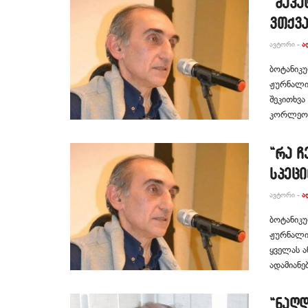
“მაპა
ვთქვა
ᲐᲕᲢᲝᲠᲘ -
Ა
ბოტანიკუ
ჟურნალის
შეკითხვა
კორლეონე
“რა ჩ
სპეცი
ᲐᲕᲢᲝᲠᲘ -
Ა
ბოტანიკუ
ჟურნალის
ყველას ა
ადამიანე
“ნაღდ