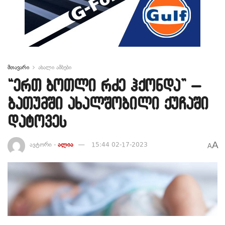
მთავარი
ახალი ამბები
“ერთ ბოთლი რძე ჰქონდა” –
ბათუმში ახალშობილი ქუჩაში
დატოვეს
A
ავტორი -
ალია
15:44 02-17-2023
A