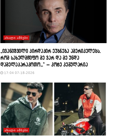
ᲐᲮᲐᲚᲘ ᲐᲛᲑᲔᲑᲘ
„ივანიშვილი პირდაპირ ეუბნება ამერიკელებს,
რომ სახელმწიფო მე ვარ და მე უნდა
დამელაპარაკოთო…“ – კოტე კემულარია
17:04 07-18-2026
ᲐᲮᲐᲚᲘ ᲐᲛᲑᲔᲑᲘ