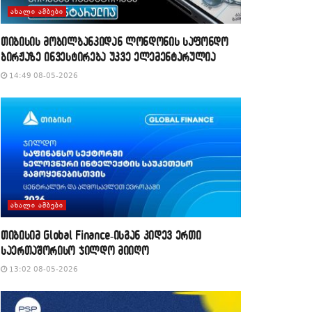
ᲐᲮᲐᲚᲘ ᲐᲛᲑᲔᲑᲘ
თიბისის მობილბანკიდან ლონდონის საფონდო
ბირჟაზე ინვესტირება უკვე ელემენტარულია
14:49 08-05-2026
ᲐᲮᲐᲚᲘ ᲐᲛᲑᲔᲑᲘ
თიბისიმ Global Finance-ისგან კიდევ ერთი
საერთაშორისო ჯილდო მიიღო
13:02 08-05-2026