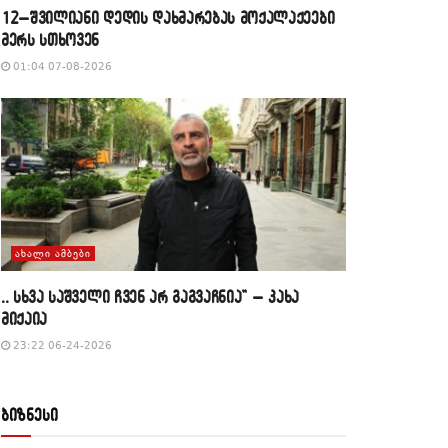
12–შვილიანი დედის დახმარებას მოქალაქეები
მერს სთხოვენ
01:04 07-08-2026
ᲐᲮᲐᲚᲘ ᲐᲛᲑᲔᲑᲘ
,, სხვა საშველი ჩვენ არ გაგვაჩნია” – კახა
მიქაია
23:22 06-24-2026
ბიზნესი