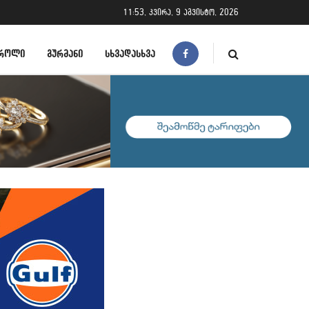
11:53, კვირა, 9 აგვისტო, 2026
ᲠᲝᲚᲘ
ᲒᲣᲠᲛᲐᲜᲘ
ᲡᲮᲕᲐᲓᲐᲡᲮᲕᲐ