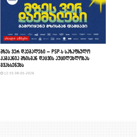
ᲐᲮᲐᲚᲘ ᲐᲛᲑᲔᲑᲘ
მზეს ვერ დაემალები – PSP-ს საზაფხულო
კამპანია მზისგან დაცვის აუცილებლობას
გვახსენებს
12:55 08-05-2026