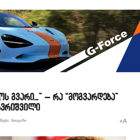
ოს გვარი…” – რა “მოგვარდება”
ზვრიშვილი
A
მბები
,
მთავარი
A