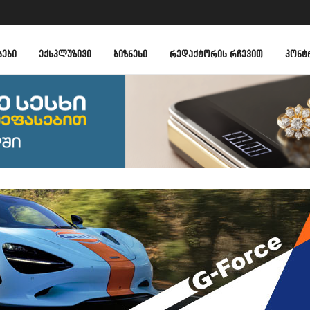
ᲑᲔᲑᲘ
ᲔᲥᲡᲙᲚᲣᲖᲘᲕᲘ
ᲑᲘᲖᲜᲔᲡᲘ
ᲠᲔᲓᲐᲥᲢᲝᲠᲘᲡ ᲠᲩᲔᲕᲘᲗ
ᲙᲝᲜᲢ