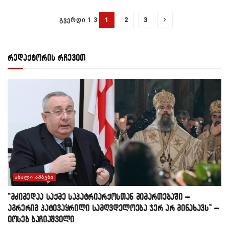
1
2
3
ᲒᲕᲔᲠᲓᲘ 1 3
რედაქტორის რჩევით
ᲐᲮᲐᲚᲘ ᲐᲛᲑᲔᲑᲘ
“მძიმედაა საქმე საპატრიარქოსთან მიმართებაში –
აგრერიგ პატივაყრილი სამღვდელოება ჯერ არ მინახავს” –
იოსებ ბაჩიაშვილი