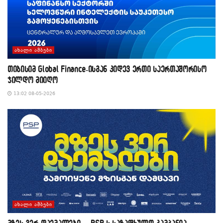
ᲐᲮᲐᲚᲘ ᲐᲛᲑᲔᲑᲘ
თიბისიმ Global Finance-ისგან კიდევ ერთი საერთაშორისო
ჯილდო მიიღო
13:02 08-05-2026
ᲐᲮᲐᲚᲘ ᲐᲛᲑᲔᲑᲘ