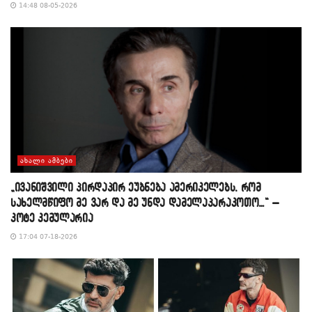
14:48 08-05-2026
ᲐᲮᲐᲚᲘ ᲐᲛᲑᲔᲑᲘ
„ივანიშვილი პირდაპირ ეუბნება ამერიკელებს, რომ
სახელმწიფო მე ვარ და მე უნდა დამელაპარაკოთო…“ –
კოტე კემულარია
17:04 07-18-2026