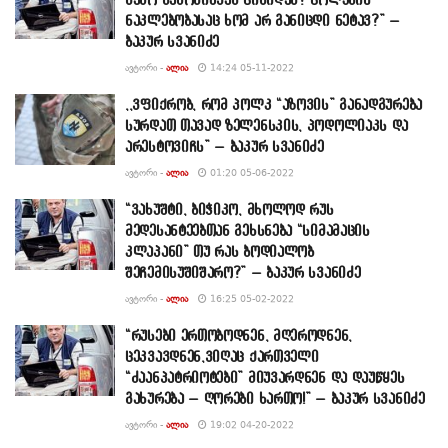
ნაკლებობასაც ხომ არ განიცდი ნეტავ?” –
ბაკურ სვანიძე
ᲐᲕᲢᲝᲠᲘ -
ᲐᲚᲘᲐ
14:24 05-11-2022
,,ვფიქრობ, რომ პოლკ “აზოვის” განადგურება
სურდათ თავად ზელენსკის, პოდოლიაკს და
არესტოვიჩს” – ბაკურ სვანიძე
ᲐᲕᲢᲝᲠᲘ -
ᲐᲚᲘᲐ
01:20 05-06-2022
“ვახუშტი, ბიჭიკო, მხოლოდ რუს
მედესანტეებთან გეხსნება “სიმამაცის
კლაპანი” თუ რას ბოდიალობ
შეჩემისუშიშარო?” – ბაკურ სვანიძე
ᲐᲕᲢᲝᲠᲘ -
ᲐᲚᲘᲐ
16:25 05-02-2022
“რუსები ერთობოდნენ, მღეროდნენ,
ცეკვავდნენ,ვიღაც ქართველი
“ძაანპატრიოტები” მიუვარდნენ და დაუწყეს
გახურება – ღორები ხართო!” – ბაკურ სვანიძე
ᲐᲕᲢᲝᲠᲘ -
ᲐᲚᲘᲐ
19:02 04-20-2022