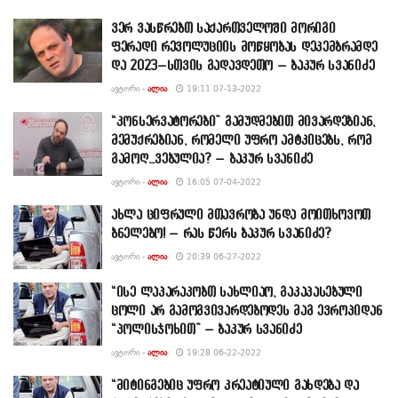
ვერ ვასწრებთ საქართველოში მორიგი
ფერადი რევოლუციის მოწყობას დეკემბრამდე
და 2023–სთვის გადავდეთო – ბაკურ სვანიძე
ᲐᲕᲢᲝᲠᲘ -
ᲐᲚᲘᲐ
19:11 07-13-2022
“კონსერვატორები” გამუდმებით მივარდებიან,
მემუქრებიან, რომელი უფრო ამტკიცებს, რომ
გამოღ…ვებულია? – ბაკურ სვანიძე
ᲐᲕᲢᲝᲠᲘ -
ᲐᲚᲘᲐ
16:05 07-04-2022
ახლა ციფრული მთავრობა უნდა მოითხოვოთ
ბნელებო! – რას წერს ბაკურ სვანიძე?
ᲐᲕᲢᲝᲠᲘ -
ᲐᲚᲘᲐ
20:39 06-27-2022
“ისე ლაპარაკობთ სახლიაო, გაკაპასებული
ცოლი არ გამოგვივარდებოდეს მაგ ევროპიდან
“პოლისჯოხით” – ბაკურ სვანიძე
ᲐᲕᲢᲝᲠᲘ -
ᲐᲚᲘᲐ
19:28 06-22-2022
“მიტინგებიც უფრო კრეატიული გახდება და