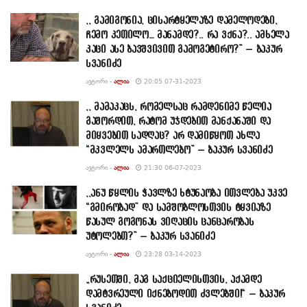
,, გამიგონია, ცისარტყელაზე დამელოდები,
ჩემო კეთილო… მანამდე?.. რა ვქნა?.. ამხელა
კაცი ასე ბავშვივით გამოგეტირო?” – ბაკურ
სვანიძე
ᲐᲕᲢᲝᲠᲘ -
ᲐᲚᲘᲐ
20:05 07-31-2023
,, მამაკაცს, რომელსაც რამდენიმე წელია
გაშორდით, რატომ უჯდებით მანქანაში და
მიყვებით სადღაც? არ დამიწყოთ ახლა
“მკვლელს ამართლებო” – ბაკურ სვანიძე
ᲐᲕᲢᲝᲠᲘ -
ᲐᲚᲘᲐ
21:30 06-07-2023
,,ანუ წყლის ჭავლზე ხტუნაობა ითვლება უკვე
“გმირობად” და სამშობლოსთვის ტყვიაზე
წასულ გოგონას ვიღაცის ცანცარობას
უტოლებთ?” – ბაკურ სვანიძე
ᲐᲕᲢᲝᲠᲘ -
ᲐᲚᲘᲐ
23:28 03-14-2023
„რუსეთში, მაგ საქციელისთვის, აქამდე
დამტვრეული იქნებოდით ძვლებში!“ – ბაკურ