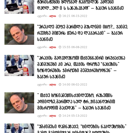
ტურისტებიც ბლომად ჩამოვლენ ამდენი
დაღლ….ულ ი ს სანახავად!” – ბაკურ სვანიძე
ᲐᲕᲢᲝᲠᲘ -
ᲐᲚᲘᲐ
16:21 06-15-2022
“ერეკლე მეფე მართლა მუსლიმი იყო?… ვაიმე,
რეებზე მიწერს წერა და ლაპარაკი” – ბაკურ
სვანიძე
ᲐᲕᲢᲝᲠᲘ -
ᲐᲚᲘᲐ
15:55 06-08-2022
“არავის გადაუღუნოთ! თქვენნაირი ცრუქაქუნა
მაიმუნები კი არა, თავის დროზე “ნაცების”
ზონდერების ჯგროები მემუქრებოდნენ” –
ბაკურ სვანიძე
ᲐᲕᲢᲝᲠᲘ -
ᲐᲚᲘᲐ
14:00 06-02-2022
” თქვე ბონიამეწისქვილეებო, რუსეთის
ადგილზე,მართლა სულ ტრ…შიპანღურით
გისროდით მაქედან” – ბაკურ სვანიძე
ᲐᲕᲢᲝᲠᲘ -
ᲐᲚᲘᲐ
14:24 05-13-2022
“უმძიმესი დამნაშავე, “ცილების ნაკლებობის”
გამო გამოგიშვან ციხიდან? ცოლების