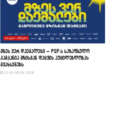
ᲐᲮᲐᲚᲘ ᲐᲛᲑᲔᲑᲘ
მზეს ვერ დაემალები – PSP-ს საზაფხულო
კამპანია მზისგან დაცვის აუცილებლობას
გვახსენებს
12:55 08-05-2026