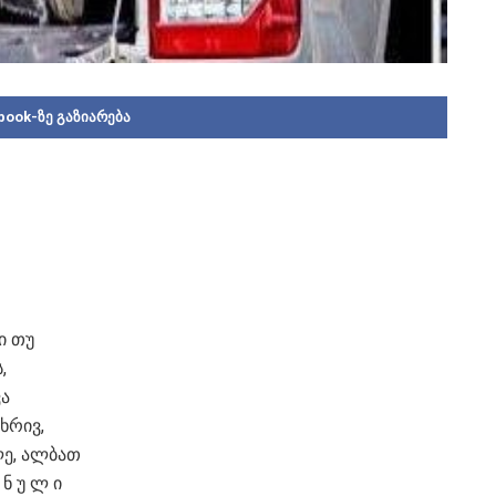
book-ზე გაზიარება
 ი თუ
,
ვა
ხრივ,
ალე, ალბათ
 ნ უ ლ ი