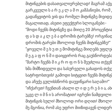
მიტინგების დასათვალიერებლად! მაგრამ აქვ
გარკვეული ს ა რ ე კ ლ ა მ ო კამპანიები, რომ
გადაწყვიტოს ვის და რომელ მიტინგზე მივიდე
მაგალითად, ასეთი ეფექტური სლოგანები:-
“მოდი ჩვენს მიტინგზე და მიიღე 20 პროცენტი
ფ ა ს დ ა კ ლ ე ბ ა დროშის ტარებზე! ორგინა
დროშის ტარები მხოლოდ ჩვენს მიტინგებზე!”
“ყოველი მ ე ხ უ თ ე მომიტინგე მიიღებს უფლე
მ ე გ ა ფ ო ნ შ ი დაიყვიროს რაც გაუსწორდება
“მარტო ჩვენს მ ი კ რ ო ფ ო ნ ს შეუძლია თქვე
ხმა მიმზიდველი და სასურველი გახადოს თქვ
სატრფოსთვის! გამოდი სიტყვით ჩვენს მიტინგ
და აჩუქე გულისსწორს დაუვიწყარი საღამო!”
“იჩქარეთ! ჩვენთან ახალი ლ ი დ ე რ ე ბ ი ა, ა
უკვე ლ ი მ ნ ი ს არომატით! იგრენი ნამდვილი
მიტინგის სული! მხოლოდ ორი დღით! მხოლო
მე მგონია, რომ ასე უფრო მიიზიდავენ ლიდერ