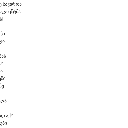
ე საჭიროა
 კლიენტმა
ს!
ანი
ლი
ბას
!”
ნი
ენი
ზე
ხლა
დ აქ!”
ები