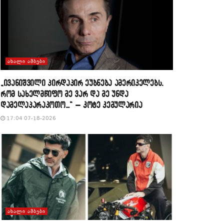
ᲐᲮᲐᲚᲘ ᲐᲛᲑᲔᲑᲘ
„ივანიშვილი პირდაპირ ეუბნება ამერიკელებს,
რომ სახელმწიფო მე ვარ და მე უნდა
დამელაპარაკოთო…“ – კოტე კემულარია
17:04 07-18-2026
ᲐᲮᲐᲚᲘ ᲐᲛᲑᲔᲑᲘ