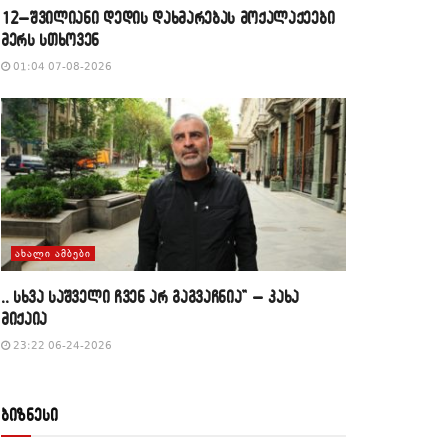
12–შვილიანი დედის დახმარებას მოქალაქეები
მერს სთხოვენ
01:04 07-08-2026
ᲐᲮᲐᲚᲘ ᲐᲛᲑᲔᲑᲘ
,, სხვა საშველი ჩვენ არ გაგვაჩნია” – კახა
მიქაია
23:22 06-24-2026
ბიზნესი