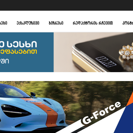
ᲑᲔᲑᲘ
ᲔᲥᲡᲙᲚᲣᲖᲘᲕᲘ
ᲑᲘᲖᲜᲔᲡᲘ
ᲠᲔᲓᲐᲥᲢᲝᲠᲘᲡ ᲠᲩᲔᲕᲘᲗ
ᲙᲝᲜᲢ