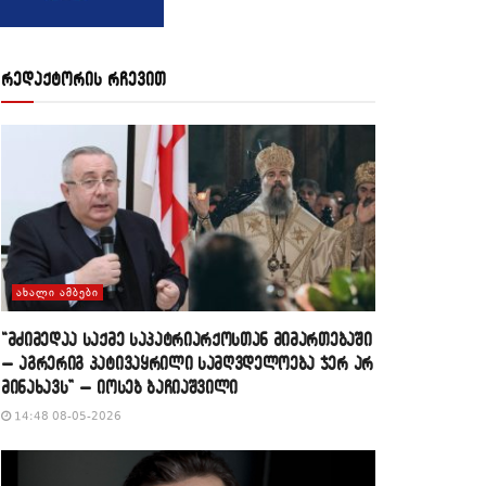
რედაქტორის რჩევით
ᲐᲮᲐᲚᲘ ᲐᲛᲑᲔᲑᲘ
“მძიმედაა საქმე საპატრიარქოსთან მიმართებაში
– აგრერიგ პატივაყრილი სამღვდელოება ჯერ არ
მინახავს” – იოსებ ბაჩიაშვილი
14:48 08-05-2026