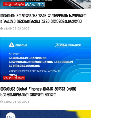
ᲐᲮᲐᲚᲘ ᲐᲛᲑᲔᲑᲘ
თიბისის მობილბანკიდან ლონდონის საფონდო
ბირჟაზე ინვესტირება უკვე ელემენტარულია
14:49 08-05-2026
ᲐᲮᲐᲚᲘ ᲐᲛᲑᲔᲑᲘ
თიბისიმ Global Finance-ისგან კიდევ ერთი
საერთაშორისო ჯილდო მიიღო
13:02 08-05-2026