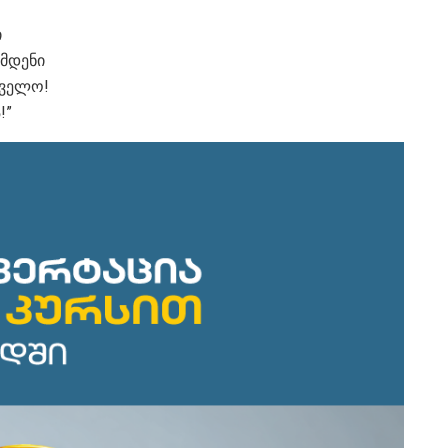
ი
ამდენი
რთველო!
!”