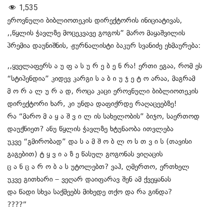
1,535
ეროვნული ბიბლიოთეკის დირექტორის ინიციატივას,
,,წყლის ჭავლზე მოცეკვავე გოგოს” მარო მაყაშვილის
პრემია დაუნიშნის, ჟურნალისტი ბაკურ სვანიძე ეხმაურება:
,,ყველაფერს ა უ ფ ა ს უ რ ე ბ ე ნ რა! ერთი ეგაა, რომ ეს
“სტიპენდია” კიდევ კარგი ს ა ბ ი უ ჯ ე ტ ო არაა, მაგრამ
მ ო რ ა ლ უ რ ა დ, როცა კაცი ეროვნული ბიბლიოთეკის
დირექტორი ხარ, კი უნდა დაფიქრდე რაღაცეებზე!
რა “მარო მ ა ყ ა შ ვ ი ლ ის სახელობის” ბიჯო, საერთოდ
დაუქნიეთ? ანუ წყლის ჭავლზე ხტუნაობა ითვლება
უკვე “გმირობად” და ს ა მ შ ო ბ ლ ო ს თ ვ ი ს (თავისი
გაგებით) ტ ყ ვ ი ა ზ ე წასულ გოგონას ვიღაცის
ც ა ნ ც ა რ ო ბ ა ს უტოლებთ? ვაჰ, ღმერთო, ერთხელ
უკვე გითხარი – ვეღარ დაიფარავ შენ ამ ქვეყანას
და წადი სხვა საქმეებს მიხედე თქო და რა გინდა?
????”