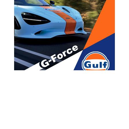
მთავარი
ახალი ამბები
,, სად უნდა გამოყო თავი
საერთოდ? რად გიღირს
თანამდებობა? “ –