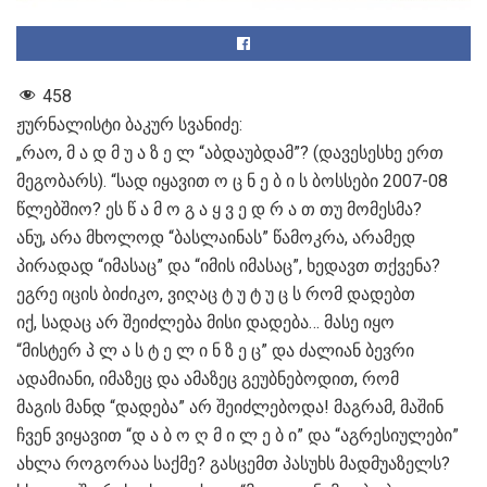
458
ჟურნალისტი ბაკურ სვანიძე:
„რაო, მ ა დ მ უ ა ზ ე ლ “აბდაუბდამ”? (დავესესხე ერთ
მეგობარს). “სად იყავით ო ც ნ ე ბ ი ს ბოსსები 2007-08
წლებშიო? ეს წ ა მ ო გ ა ყ ვ ე დ რ ა თ თუ მომესმა?
ანუ, არა მხოლოდ “ბასლაინას” წამოკრა, არამედ
პირადად “იმასაც” და “იმის იმასაც”, ხედავთ თქვენა?
ეგრე იცის ბიძიკო, ვიღაც ტ უ ტ უ ც ს რომ დადებთ
იქ, სადაც არ შეიძლება მისი დადება… მასე იყო
“მისტერ პ ლ ა ს ტ ე ლ ი ნ ზ ე ც” და ძალიან ბევრი
ადამიანი, იმაზეც და ამაზეც გეუბნებოდით, რომ
მაგის მანდ “დადება” არ შეიძლებოდა! მაგრამ, მაშინ
ჩვენ ვიყავით “დ ა ბ ო ღ მ ი ლ ე ბ ი” და “აგრესიულები”
ახლა როგორაა საქმე? გასცემთ პასუხს მადმუაზელს?