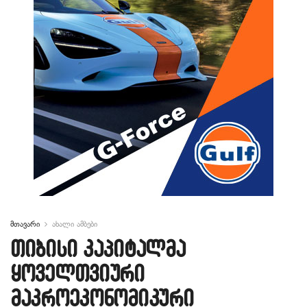
მთავარი
ახალი ამბები
თიბისი კაპიტალმა
ყოველთვიური
მაკროეკონომიკური