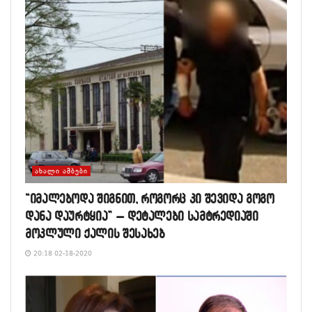
ᲐᲮᲐᲚᲘ ᲐᲛᲑᲔᲑᲘ
“იმალებოდა შიგნით, როგორც კი შევიდა გოგო
დანა დაურტყია” – დეტალები სამტრედიაში
მოკლული ქალის შესახებ
20:18 02-18-2020