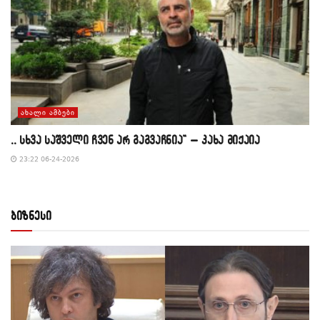
ᲐᲮᲐᲚᲘ ᲐᲛᲑᲔᲑᲘ
,, სხვა საშველი ჩვენ არ გაგვაჩნია” – კახა მიქაია
23:22 06-24-2026
ბიზნესი