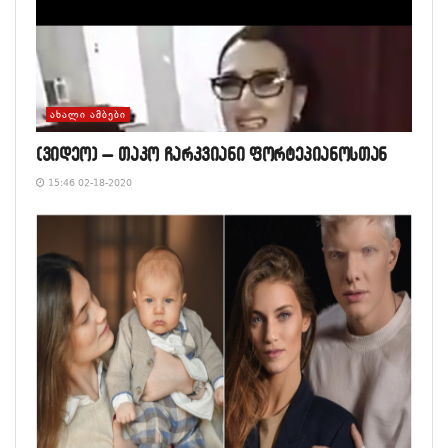
ᲐᲮᲐᲚᲘ ᲐᲛᲑᲔᲑᲘ
(ვიდეო) – თაკო ჩარკვიანი ფორტეპიანოსთან
15:46 02-18-2020