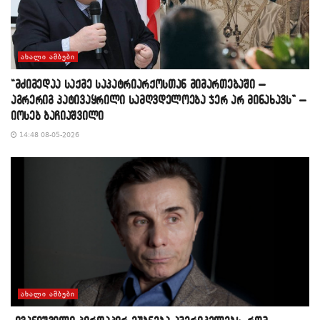
ᲐᲮᲐᲚᲘ ᲐᲛᲑᲔᲑᲘ
“მძიმედაა საქმე საპატრიარქოსთან მიმართებაში –
აგრერიგ პატივაყრილი სამღვდელოება ჯერ არ მინახავს” –
იოსებ ბაჩიაშვილი
14:48 08-05-2026
ᲐᲮᲐᲚᲘ ᲐᲛᲑᲔᲑᲘ