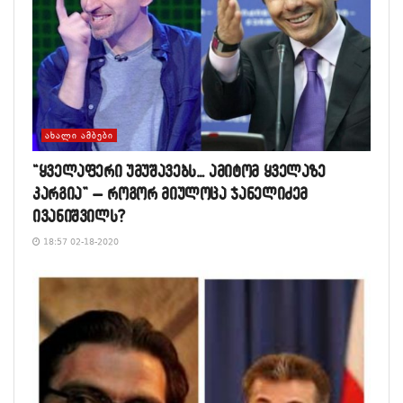
ᲐᲮᲐᲚᲘ ᲐᲛᲑᲔᲑᲘ
“ყველაფერი უმუშავებს… ამიტომ ყველაზე
კარგია” – როგორ მიულოცა ჯანელიძემ
ივანიშვილს?
18:57 02-18-2020