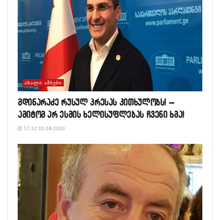
ᲐᲮᲐᲚᲘ ᲐᲛᲑᲔᲑᲘ
მდინარაძე რუსულ პრესას კითხულობს! –
ამიტომ არ ესმის ხელისუფლებას ჩვენი ხმა!
17:12 02-18-2020