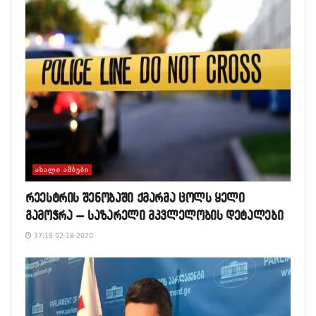
ᲐᲮᲐᲚᲘ ᲐᲛᲑᲔᲑᲘ
რეესტრის შენობაში ქმარმა ცოლს ყელი
გამოჭრა – საზარელი მკვლელობის დეტალები
17:19 02-18-2020