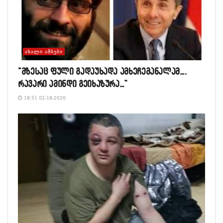
ᲐᲮᲐᲚᲘ ᲐᲛᲑᲔᲑᲘ
“მზესაც ფული გადაუხადა ამხეჩემანალამ….
რავარი ამინდი გეიხაზურა…”
18:51 02-18-2020