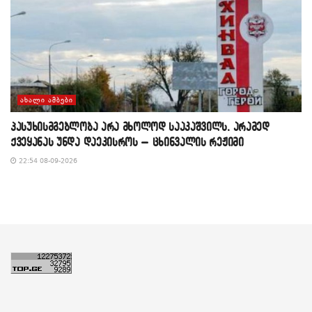
ᲐᲮᲐᲚᲘ ᲐᲛᲑᲔᲑᲘ
პასუხისმგებლობა არა მხოლოდ სააკაშვილს, არამედ
ქვეყანას უნდა დაეკისროს – ცხინვალის რეჟიმი
22:54 08-09-2026