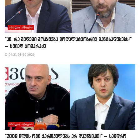
ᲐᲮᲐᲚᲘ ᲐᲛᲑᲔᲑᲘ
“აი, რა შედეგი მოჰყვება მოღალატეობრივ განცხადებებს!”
– ზვიად ტომარაძე
04:31 08-10-2026
ᲐᲮᲐᲚᲘ ᲐᲛᲑᲔᲑᲘ
“2008 წლის ომი ქართველებს არ დაუწყიათ!” – სანდრო