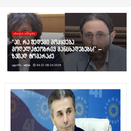
ᲐᲮᲐᲚᲘ ᲐᲛᲑᲔᲑᲘ
“აი, რა შედეგი მოჰყვება
მოღალატეობრივ განცხადებებს!” –
ზვიად ტომარაძე
ᲐᲕᲢᲝᲠᲘ -
ᲐᲚᲘᲐ
04:31 08-10-2026