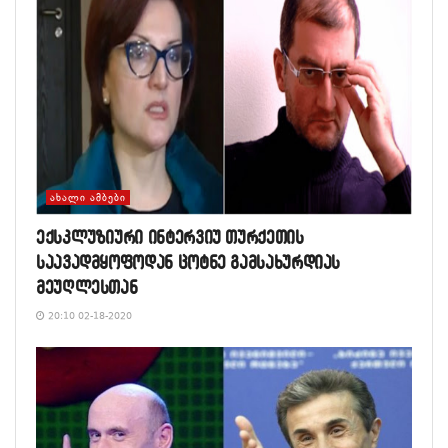
ᲐᲮᲐᲚᲘ ᲐᲛᲑᲔᲑᲘ
ექსკლუზიური ინტერვიუ თურქეთის
საავადმყოფოდან ცოტნე გამსახურდიას
მეუღლესთან
20:10 02-18-2020