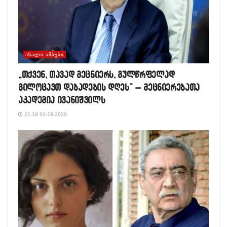
ᲐᲮᲐᲚᲘ ᲐᲛᲑᲔᲑᲘ
„თქვენ, თავად მეცნიერს, გულწრფელად
გილოცავთ დაბადების დღეს” – მეცნიერებათა
აკადემია ივანიშვილს
21:19 02-18-2020