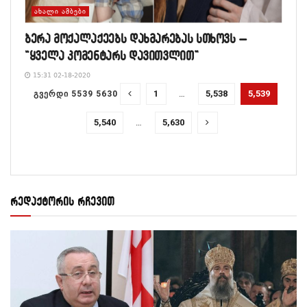
ᲐᲮᲐᲚᲘ ᲐᲛᲑᲔᲑᲘ
ბერა მოქალაქეებს დახმარებას სთხოვს –
“ყველა კომენტარს დავითვლით”
15:31 02-18-2020
1
…
5,538
5,539
ᲒᲕᲔᲠᲓᲘ 5539 5630
5,540
…
5,630
რედაქტორის რჩევით