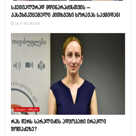
სპეციალურად მდინარაძისთვის –
პასუხგაუცემელი კითხვები ხორავას საქმიდან!
18:17 02-18-2020
ᲐᲮᲐᲚᲘ ᲐᲛᲑᲔᲑᲘ
რას წერს სარალიძის ადვოკატი ირაკლი
შოთაძეზე?