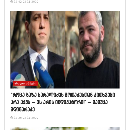
17:42 02-18-2020
ᲐᲮᲐᲚᲘ ᲐᲛᲑᲔᲑᲘ
“როცა ზაზა სარალიძეს შოთაძესთან კითხვები
არა აქვს – ეს არის ინდიკატორი!” – მამუკა
მდინარაძე
17:26 02-18-2020