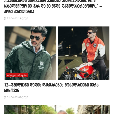
„ივანიშვილი პირდაპირ ეუბნება ამერიკელებს, რომ
სახელმწიფო მე ვარ და მე უნდა დამელაპარაკოთო…“ –
კოტე კემულარია
17:04 07-18-2026
ᲐᲮᲐᲚᲘ ᲐᲛᲑᲔᲑᲘ
12–შვილიანი დედის დახმარებას მოქალაქეები მერს
სთხოვენ
01:04 07-08-2026