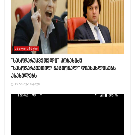
ᲐᲮᲐᲚᲘ ᲐᲛᲑᲔᲑᲘ
“სასოწარუკვეთელი” კობახიძე
“სასოწარკვეთილ ნაციონალ” დიასახლისებს
ასახელებს
15:53 02-18-2020