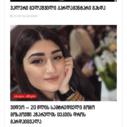
ვალერი გელაშვილი პარლამენტარი გახდა
21:02 02-18-2020
ᲐᲮᲐᲚᲘ ᲐᲛᲑᲔᲑᲘ
ვიდეო – 20 წლის სამტრედიელი გოგო
მოსკოვში აჭარულის ცეკვის დროს
გარდაიცვალა