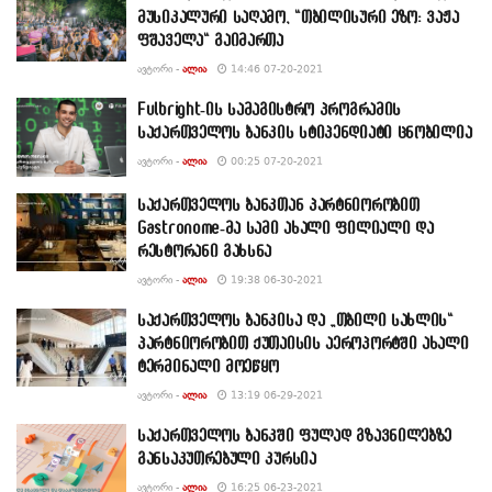
მუსიკალური საღამო, “თბილისური ეზო: ვაჟა
ფშაველა“ გაიმართა
ᲐᲕᲢᲝᲠᲘ -
ᲐᲚᲘᲐ
14:46 07-20-2021
Fulbright-ის სამაგისტრო პროგრამის
საქართველოს ბანკის სტიპენდიატი ცნობილია
ᲐᲕᲢᲝᲠᲘ -
ᲐᲚᲘᲐ
00:25 07-20-2021
საქართველოს ბანკთან პარტნიორობით
Gastronome-მა სამი ახალი ფილიალი და
რესტორანი გახსნა
ᲐᲕᲢᲝᲠᲘ -
ᲐᲚᲘᲐ
19:38 06-30-2021
საქართველოს ბანკისა და „თბილი სახლის“
პარტნიორობით ქუთაისის აეროპორტში ახალი
ტერმინალი მოეწყო
ᲐᲕᲢᲝᲠᲘ -
ᲐᲚᲘᲐ
13:19 06-29-2021
საქართველოს ბანკში ფულად გზავნილებზე
განსაკუთრებული კურსია
ᲐᲕᲢᲝᲠᲘ -
ᲐᲚᲘᲐ
16:25 06-23-2021