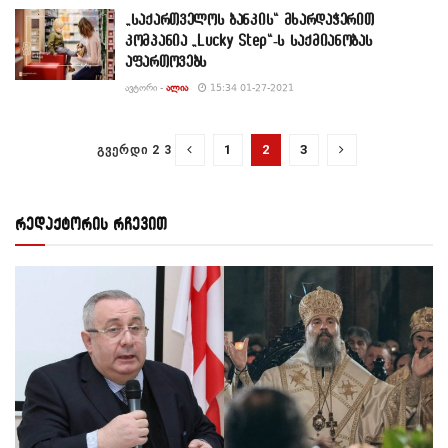
„საქართველოს ბანკის“ მხარდაჭერით
კომპანია „Lucky Step“-ს საქმიანობას
აფართოვებს
ᲐᲕᲢᲝᲠᲘ -
ᲐᲚᲘᲐ
15:34 01-27-2021
1
2
3
ᲒᲕᲔᲠᲓᲘ 2 3
რედაქტორის რჩევით