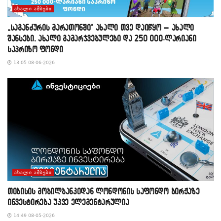
ᲐᲮᲐᲚᲘ ᲐᲛᲑᲔᲑᲘ
„საგანძურის მარათონში“ ახალი თვე დაიწყო – ახალი
შანსები, ახალი გამარჯვებულები და 250 000-ლარიანი
საპრიზო ფონდი
13:05 08-06-2026
ᲐᲮᲐᲚᲘ ᲐᲛᲑᲔᲑᲘ
თიბისის მობილბანკიდან ლონდონის საფონდო ბირჟაზე
ინვესტირება უკვე ელემენტარულია
14:49 08-05-2026