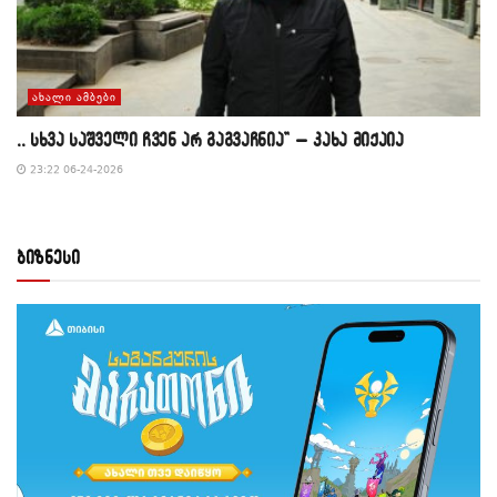
ᲐᲮᲐᲚᲘ ᲐᲛᲑᲔᲑᲘ
,, სხვა საშველი ჩვენ არ გაგვაჩნია” – კახა მიქაია
23:22 06-24-2026
ბიზნესი