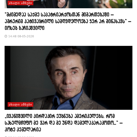
ᲐᲮᲐᲚᲘ ᲐᲛᲑᲔᲑᲘ
“მძიმედაა საქმე საპატრიარქოსთან მიმართებაში –
აგრერიგ პატივაყრილი სამღვდელოება ჯერ არ მინახავს” –
იოსებ ბაჩიაშვილი
14:48 08-05-2026
ᲐᲮᲐᲚᲘ ᲐᲛᲑᲔᲑᲘ
„ივანიშვილი პირდაპირ ეუბნება ამერიკელებს, რომ
სახელმწიფო მე ვარ და მე უნდა დამელაპარაკოთო…“ –
კოტე კემულარია