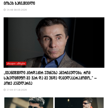
იოსებ ბაჩიაშვილი
14:48 08-05-2026
ᲐᲮᲐᲚᲘ ᲐᲛᲑᲔᲑᲘ
„ივანიშვილი პირდაპირ ეუბნება ამერიკელებს, რომ
სახელმწიფო მე ვარ და მე უნდა დამელაპარაკოთო…“ –
კოტე კემულარია
17:04 07-18-2026