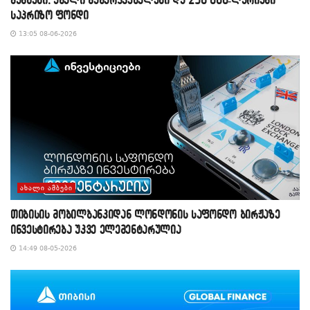
საპრიზო ფონდი
13:05 08-06-2026
ᲐᲮᲐᲚᲘ ᲐᲛᲑᲔᲑᲘ
თიბისის მობილბანკიდან ლონდონის საფონდო ბირჟაზე
ინვესტირება უკვე ელემენტარულია
14:49 08-05-2026