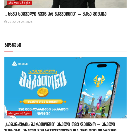
ᲐᲮᲐᲚᲘ ᲐᲛᲑᲔᲑᲘ
,, სხვა საშველი ჩვენ არ გაგვაჩნია” – კახა მიქაია
23:22 06-24-2026
ბიზნესი
ᲐᲮᲐᲚᲘ ᲐᲛᲑᲔᲑᲘ
„საგანძურის მარათონში“ ახალი თვე დაიწყო – ახალი
შანსები, ახალი გამარჯვებულები და 250 000-ლარიანი