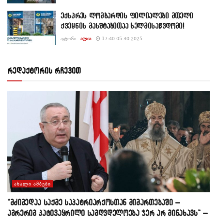
ექსპრეს ლომბარდის ფილიალები მთელი
ქვეყნის მასშტაბითაა ხელმისაწვდომი!
ᲐᲕᲢᲝᲠᲘ -
ᲐᲚᲘᲐ
17:40 05-30-2025
რედაქტორის რჩევით
ᲐᲮᲐᲚᲘ ᲐᲛᲑᲔᲑᲘ
“მძიმედაა საქმე საპატრიარქოსთან მიმართებაში –
აგრერიგ პატივაყრილი სამღვდელოება ჯერ არ მინახავს” –