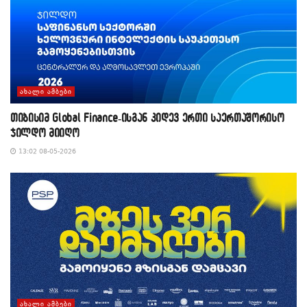
ᲐᲮᲐᲚᲘ ᲐᲛᲑᲔᲑᲘ
თიბისიმ Global Finance-ისგან კიდევ ერთი საერთაშორისო
ჯილდო მიიღო
13:02 08-05-2026
ᲐᲮᲐᲚᲘ ᲐᲛᲑᲔᲑᲘ