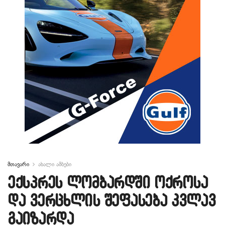
მთავარი
ახალი ამბები
ექსპრეს ლომბარდში ოქროსა
და ვერცხლის შეფასება კვლავ
გაიზარდა