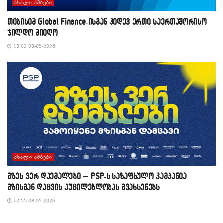
ᲐᲮᲐᲚᲘ ᲐᲛᲑᲔᲑᲘ
თიბისიმ Global Finance-ისგან კიდევ ერთი საერთაშორისო
ჯილდო მიიღო
13:02 08-05-2026
ᲐᲮᲐᲚᲘ ᲐᲛᲑᲔᲑᲘ
მზეს ვერ დაემალები – PSP-ს საზაფხულო კამპანია
მზისგან დაცვის აუცილებლობას გვახსენებს
12:55 08-05-2026