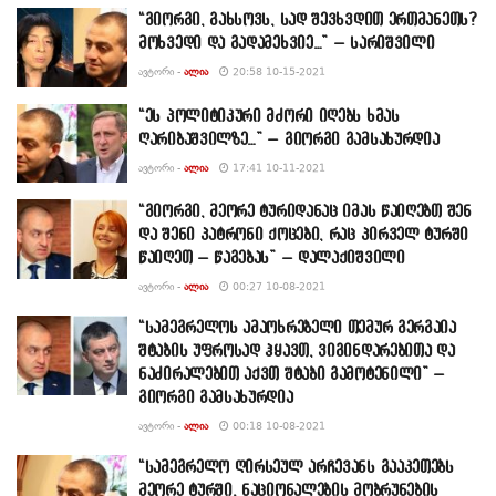
“გიორგი, გახსოვს, სად შევხვდით ერთმანეთს?
მოხვედი და გადამეხვიე…” – სარიშვილი
ᲐᲕᲢᲝᲠᲘ -
ᲐᲚᲘᲐ
20:58 10-15-2021
“ეს პოლიტიკური მძორი იღებს ხმას
ღარიბაშვილზე…” – გიორგი გამსახურდია
ᲐᲕᲢᲝᲠᲘ -
ᲐᲚᲘᲐ
17:41 10-11-2021
“გიორგი, მეორე ტურიდანაც იმას წაიღებთ შენ
და შენი პატრონი ქოცები, რაც პირველ ტურში
წაიღეთ – წაგებას” – დალაქიშვილი
ᲐᲕᲢᲝᲠᲘ -
ᲐᲚᲘᲐ
00:27 10-08-2021
“სამეგრელოს ამაოხრებელი თემურ გერგაია
შტაბის უფროსად ჰყავთ, ვიგინდარებითა და
ნაძირალებით აქვთ შტაბი გამოტენილი” –
გიორგი გამსახურდია
ᲐᲕᲢᲝᲠᲘ -
ᲐᲚᲘᲐ
00:18 10-08-2021
“სამეგრელო ღირსეულ არჩევანს გააკეთებს
მეორე ტურში, ნაციონალების მობრუნების