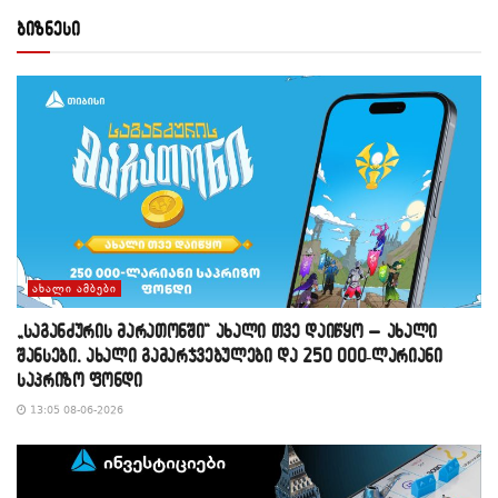
ბიზნესი
ᲐᲮᲐᲚᲘ ᲐᲛᲑᲔᲑᲘ
„საგანძურის მარათონში“ ახალი თვე დაიწყო – ახალი
შანსები, ახალი გამარჯვებულები და 250 000-ლარიანი
საპრიზო ფონდი
13:05 08-06-2026