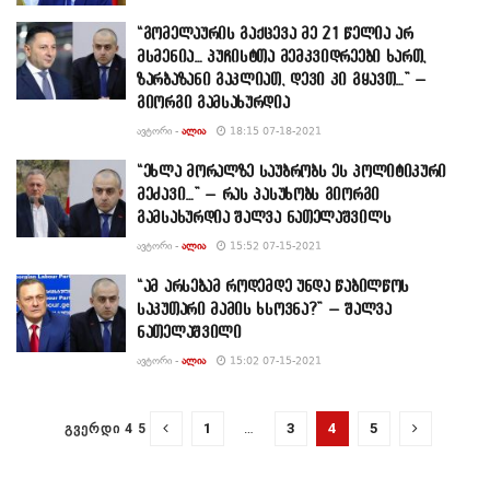
“გომელაურის გაქცევა მე 21 წელია არ
მსმენია… პუჩისტთა მემკვიდრეები ხართ,
ზარბაზანი გაკლიათ, დევი კი გყავთ…” –
გიორგი გამსახურდია
ᲐᲕᲢᲝᲠᲘ -
ᲐᲚᲘᲐ
18:15 07-18-2021
“ეხლა მორალზე საუბრობს ეს პოლიტიკური
მეძავი…” – რას პასუხობს გიორგი
გამსახურდია შალვა ნათელაშვილს
ᲐᲕᲢᲝᲠᲘ -
ᲐᲚᲘᲐ
15:52 07-15-2021
“ამ არსებამ როდემდე უნდა წაბილწოს
საკუთარი მამის ხსოვნა?” – შალვა
ნათელაშვილი
ᲐᲕᲢᲝᲠᲘ -
ᲐᲚᲘᲐ
15:02 07-15-2021
1
…
3
4
5
ᲒᲕᲔᲠᲓᲘ 4 5