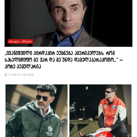
ᲐᲮᲐᲚᲘ ᲐᲛᲑᲔᲑᲘ
„ივანიშვილი პირდაპირ ეუბნება ამერიკელებს, რომ
სახელმწიფო მე ვარ და მე უნდა დამელაპარაკოთო…“ –
კოტე კემულარია
17:04 07-18-2026