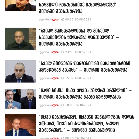
სურვილი ჩანასახშივე განადგურდება“ –
გიორგი გამსახურდია
ᲐᲕᲢᲝᲠᲘ -
ᲐᲚᲘᲐ
00:12 10-08-2021
“ზვიად გამსახურდიასა და მიხეილ
სააკაშვილის შედარება დანაშაულია” –
გიორგი გამსახურდია
ᲐᲕᲢᲝᲠᲘ -
ᲐᲚᲘᲐ
23:53 10-07-2021
“ხვალ მიიღებენ ფანტაზიორი ნაცპუტჩისტები
ამომწურავ პასუხს” – გიორგი გამსახურდია
ᲐᲕᲢᲝᲠᲘ -
ᲐᲚᲘᲐ
15:37 10-01-2021
“წადი ბიძია, ისევ ვოვას უმღერე კრემლში” –
გიორგი გამსახურდია პაატა ბურჭულაძეს
ᲐᲕᲢᲝᲠᲘ -
ᲐᲚᲘᲐ
18:00 09-30-2021
“თქვე ნაბი@ვრებო, თქვენი მენტალობის დედას
ვთხარე, თქვე სისხლისმსმელო, ბნელო
გარეწრებო…” – გიორგი გამსახურდია
ᲐᲕᲢᲝᲠᲘ -
ᲐᲚᲘᲐ
00:20 09-19-2021