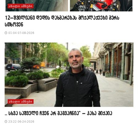
ᲐᲮᲐᲚᲘ ᲐᲛᲑᲔᲑᲘ
12–შვილიანი დედის დახმარებას მოქალაქეები მერს
სთხოვენ
01:04 07-08-2026
ᲐᲮᲐᲚᲘ ᲐᲛᲑᲔᲑᲘ
,, სხვა საშველი ჩვენ არ გაგვაჩნია” – კახა მიქაია
23:22 06-24-2026