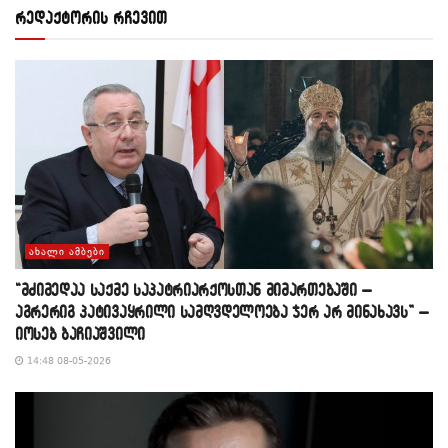
რედაქტორის რჩევით
ᲐᲮᲐᲚᲘ ᲐᲛᲑᲔᲑᲘ
“მძიმედაა საქმე საპატრიარქოსთან მიმართებაში –
აგრერიგ პატივაყრილი სამღვდელოება ჯერ არ მინახავს” –
იოსებ ბაჩიაშვილი
14:48 08-05-2026