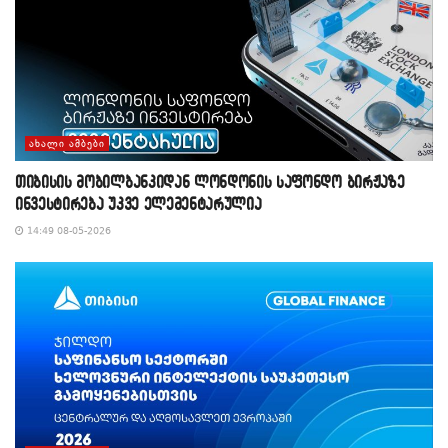
ᲐᲮᲐᲚᲘ ᲐᲛᲑᲔᲑᲘ
თიბისის მობილბანკიდან ლონდონის საფონდო ბირჟაზე
ინვესტირება უკვე ელემენტარულია
14:49 08-05-2026