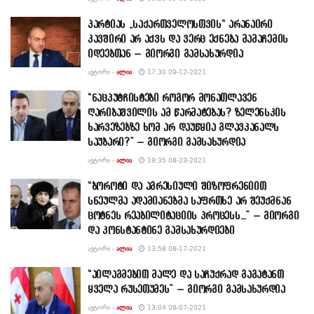
პარტიას „საქართველოსთვის“ არანაირი
კავშირი არ აქვს და ვერც ექნება მამაჩემის
იდეებთან – გიორგი გამსახურდია
ᲐᲕᲢᲝᲠᲘ -
ᲐᲚᲘᲐ
17:30 09-12-2021
“ნაცპუტჩისტები როგორ მონათლავენ
ღარიბაშვილის ამ წარმატებას? ზელენსკის
ხარვეზებზე ხომ არ დაუწყია გლავკანალს
საუბარი?” – გიორგი გამსახურდია
ᲐᲕᲢᲝᲠᲘ -
ᲐᲚᲘᲐ
19:35 08-23-2021
“ბოროტი და აგრესიული შიზოფრენიით
სნეულმა ადამიანებმა საფრთხე არ შეუქმნან
ცოტნეს რეაბილიტაციის პროცესს…” – გიორგი
და კონსტანტინე გამსახურდიები
ᲐᲕᲢᲝᲠᲘ -
ᲐᲚᲘᲐ
13:58 08-17-2021
“აილაგმებით მალე და საჩუქრად გაგატანთ
ყველა რუსეთუმეს” – გიორგი გამსახურდია
ᲐᲕᲢᲝᲠᲘ -
ᲐᲚᲘᲐ
13:04 08-07-2021