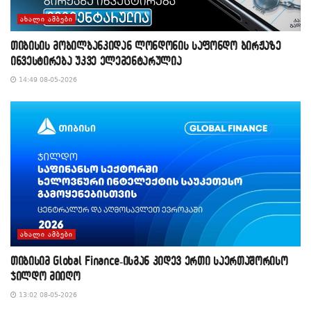
ᲐᲮᲐᲚᲘ ᲐᲛᲑᲔᲑᲘ
თიბისის მობილბანკიდან ლონდონის საფონდო ბირჟაზე
ინვესტირება უკვე ელემენტარულია
14:49 08-05-2026
ᲐᲮᲐᲚᲘ ᲐᲛᲑᲔᲑᲘ
თიბისიმ Global Finance-ისგან კიდევ ერთი საერთაშორისო
ჯილდო მიიღო
13:02 08-05-2026