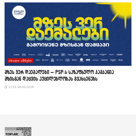
ᲐᲮᲐᲚᲘ ᲐᲛᲑᲔᲑᲘ
მზეს ვერ დაემალები – PSP-ს საზაფხულო კამპანია
მზისგან დაცვის აუცილებლობას გვახსენებს
12:55 08-05-2026