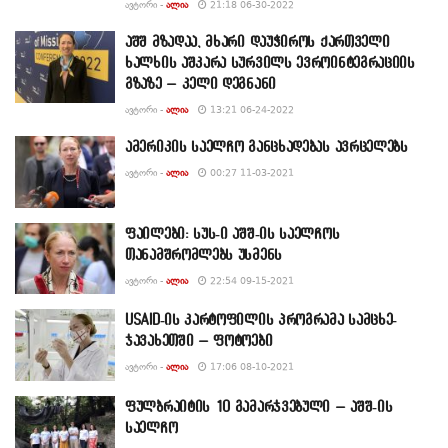
ᲐᲕᲢᲝᲠᲘ -
ᲐᲚᲘᲐ
21:18 06-30-2022
აშშ მზადაა, მხარი დაუჭიროს ქართველი
ხალხის აშკარა სურვილს ევროინტეგრაციის
გზაზე – კელი დეგნანი
ᲐᲕᲢᲝᲠᲘ -
ᲐᲚᲘᲐ
13:21 06-24-2022
ამერიკის საელჩო განცხადებას ავრცელებს
ᲐᲕᲢᲝᲠᲘ -
ᲐᲚᲘᲐ
00:27 11-03-2021
ფაილები: სუს-ი აშშ-ის საელჩოს
თანამშრომლებს უსმენს
ᲐᲕᲢᲝᲠᲘ -
ᲐᲚᲘᲐ
22:54 09-15-2021
USAID-ის კარტოფილის პროგრამა სამცხე-
ჯავახეთში – ფოტოები
ᲐᲕᲢᲝᲠᲘ -
ᲐᲚᲘᲐ
17:06 08-10-2021
ფულბრაიტის 10 გამარჯვებული – აშშ-ის
საელჩო