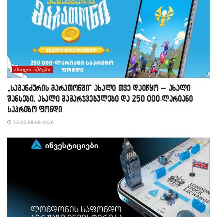
ᲐᲮᲐᲚᲘ ᲐᲛᲑᲔᲑᲘ
„საგანძურის მარათონში“ ახალი თვე დაიწყო – ახალი
შანსები, ახალი გამარჯვებულები და 250 000-ლარიანი
საპრიზო ფონდი
13:05 08-06-2026