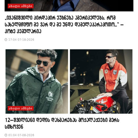
ᲐᲮᲐᲚᲘ ᲐᲛᲑᲔᲑᲘ
„ივანიშვილი პირდაპირ ეუბნება ამერიკელებს, რომ
სახელმწიფო მე ვარ და მე უნდა დამელაპარაკოთო…“ –
კოტე კემულარია
17:04 07-18-2026
ᲐᲮᲐᲚᲘ ᲐᲛᲑᲔᲑᲘ
12–შვილიანი დედის დახმარებას მოქალაქეები მერს
სთხოვენ
01:04 07-08-2026