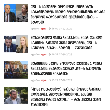
აშშ–ს საელჩომ უნდა იფუნქციონიროს
საქართველოს ყველა მოქალაქისთვის და არა
მხოლოდ რადიკალური ოპოზიციისთვის –
ხუნდაძე
ᲐᲕᲢᲝᲠᲘ -
ᲐᲚᲘᲐ
16:09 07-22-2022
მოსამართლე ლაშა ჩხიკვაძის მიერ დასმულ
საკითხს ნათელი უნდა მოეფინოს, აშშ–ს
საელჩოს პასუხს ველით – ღუდუშაური
ᲐᲕᲢᲝᲠᲘ -
ᲐᲚᲘᲐ
16:38 07-20-2022
იუსტიციის სბჭოს ყოფილმა წევრებმა, ლაშა
ჩხიკვაძის მხარდასაჭერად აშშ–ს საელჩოს
განცხადებით მიმართეს
ᲐᲕᲢᲝᲠᲘ -
ᲐᲚᲘᲐ
13:27 07-20-2022
“მონა ოხანაშვილი დაიძრა, მოჰყვა ზარქუა,
ოდიშარია, მგალობლიშვილი… სახეში
მომხვდა ორივე ხელი…” – რას ჰყვება ვატო
წერეთელი