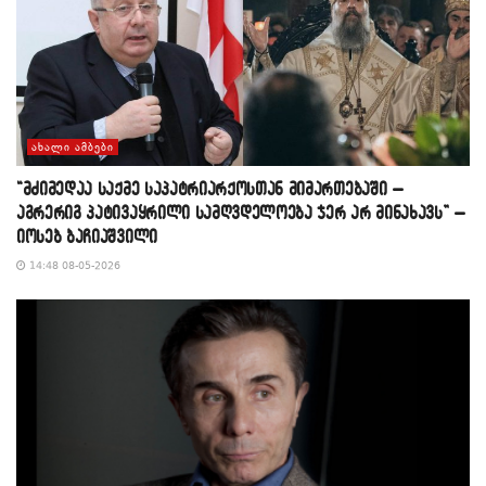
ᲐᲮᲐᲚᲘ ᲐᲛᲑᲔᲑᲘ
“მძიმედაა საქმე საპატრიარქოსთან მიმართებაში –
აგრერიგ პატივაყრილი სამღვდელოება ჯერ არ მინახავს” –
იოსებ ბაჩიაშვილი
14:48 08-05-2026