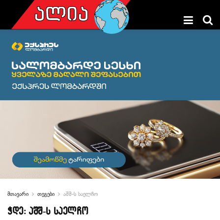
მთავარი
თეგები
აშშ-ს საელჩო
ჭდე:
აშშ-ს საელჩო