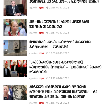
აღმოჩნდა, თუ არა, აშშ–ის საელჩოში ბომბი?
ᲐᲕᲢᲝᲠᲘ -
ᲐᲚᲘᲐ
20:38 09-13-2022
აშშ–ის საელჩოს პირველი კომენტარი
შენობის ევაკუაციაზე
ᲐᲕᲢᲝᲠᲘ -
ᲐᲚᲘᲐ
18:57 09-13-2022
თბილისში, აშშ-ის საელჩოში ევაკუაცია
გამოცხადდა – დეტალები
ᲐᲕᲢᲝᲠᲘ -
ᲐᲚᲘᲐ
18:33 09-13-2022
“კრიმინალებს უნდა გაუადვილდეთ
რევოლუციის მოწყობა” – “ოცნებიდან” გასული
დეპუტატები
ᲐᲕᲢᲝᲠᲘ -
ᲐᲚᲘᲐ
14:42 09-10-2022
პირველი ქართველი ქალი ოფიცერი,
რომელიც FBI-ს აკადემიაში ისწავლის! – რა
ფოტოებს აქვეყნებს აშშ–ის საელჩო
ᲐᲕᲢᲝᲠᲘ -
ᲐᲚᲘᲐ
16:17 08-05-2022