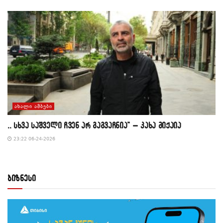
ᲐᲮᲐᲚᲘ ᲐᲛᲑᲔᲑᲘ
,, სხვა საშველი ჩვენ არ გაგვაჩნია” – კახა მიქაია
23:22 06-24-2026
ბიზნესი