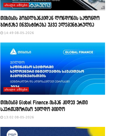
ᲐᲮᲐᲚᲘ ᲐᲛᲑᲔᲑᲘ
თიბისის მობილბანკიდან ლონდონის საფონდო
ბირჟაზე ინვესტირება უკვე ელემენტარულია
14:49 08-05-2026
ᲐᲮᲐᲚᲘ ᲐᲛᲑᲔᲑᲘ
თიბისიმ Global Finance-ისგან კიდევ ერთი
საერთაშორისო ჯილდო მიიღო
13:02 08-05-2026