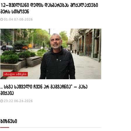
12–შვილიანი დედის დახმარებას მოქალაქეები
მერს სთხოვენ
01:04 07-08-2026
ᲐᲮᲐᲚᲘ ᲐᲛᲑᲔᲑᲘ
,, სხვა საშველი ჩვენ არ გაგვაჩნია” – კახა
მიქაია
23:22 06-24-2026
ბიზნესი