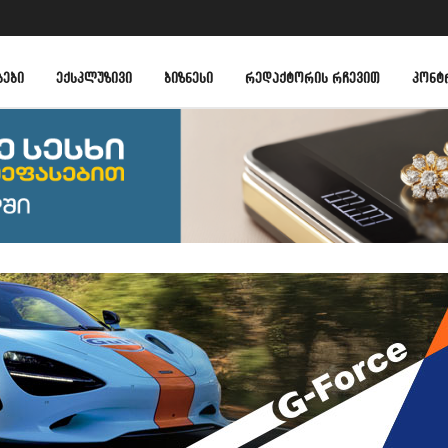
ᲑᲔᲑᲘ
ᲔᲥᲡᲙᲚᲣᲖᲘᲕᲘ
ᲑᲘᲖᲜᲔᲡᲘ
ᲠᲔᲓᲐᲥᲢᲝᲠᲘᲡ ᲠᲩᲔᲕᲘᲗ
ᲙᲝᲜᲢ