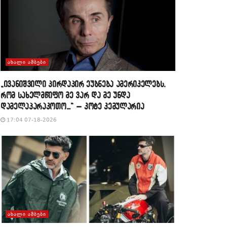
ᲐᲮᲐᲚᲘ ᲐᲛᲑᲔᲑᲘ
„ივანიშვილი პირდაპირ ეუბნება ამერიკელებს,
რომ სახელმწიფო მე ვარ და მე უნდა
დამელაპარაკოთო…“ – კოტე კემულარია
17:04 07-18-2026
ᲐᲮᲐᲚᲘ ᲐᲛᲑᲔᲑᲘ