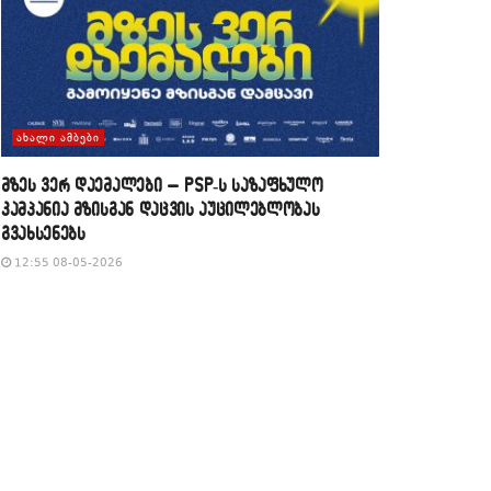
ᲐᲮᲐᲚᲘ ᲐᲛᲑᲔᲑᲘ
მზეს ვერ დაემალები – PSP-ს საზაფხულო
კამპანია მზისგან დაცვის აუცილებლობას
გვახსენებს
12:55 08-05-2026