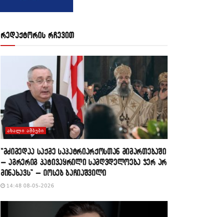
რედაქტორის რჩევით
ᲐᲮᲐᲚᲘ ᲐᲛᲑᲔᲑᲘ
“მძიმედაა საქმე საპატრიარქოსთან მიმართებაში
– აგრერიგ პატივაყრილი სამღვდელოება ჯერ არ
მინახავს” – იოსებ ბაჩიაშვილი
14:48 08-05-2026