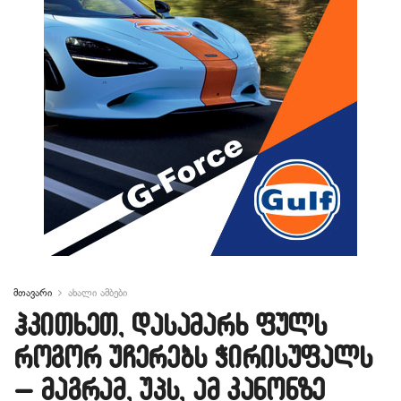
მთავარი
ახალი ამბები
ჰკითხეთ, დასამარხ ფულს
როგორ უჩერებს ჭირისუფალს
– მაგრამ, უპს, ამ კანონზე