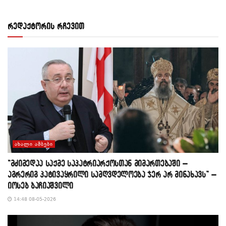
რედაქტორის რჩევით
ᲐᲮᲐᲚᲘ ᲐᲛᲑᲔᲑᲘ
“მძიმედაა საქმე საპატრიარქოსთან მიმართებაში –
აგრერიგ პატივაყრილი სამღვდელოება ჯერ არ მინახავს” –
იოსებ ბაჩიაშვილი
14:48 08-05-2026