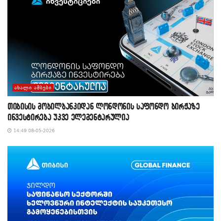
ᲐᲮᲐᲚᲘ ᲐᲛᲑᲔᲑᲘ
თიბისის მობილბანკიდან ლონდონის საფონდო ბირჟაზე
ინვესტირება უკვე ელემენტარულია
14:49 08-05-2026