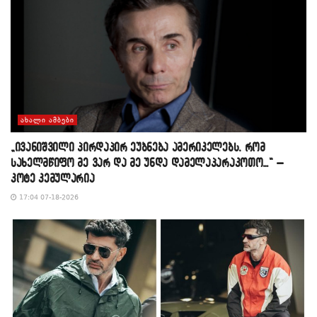
ᲐᲮᲐᲚᲘ ᲐᲛᲑᲔᲑᲘ
„ივანიშვილი პირდაპირ ეუბნება ამერიკელებს, რომ
სახელმწიფო მე ვარ და მე უნდა დამელაპარაკოთო…“ –
კოტე კემულარია
17:04 07-18-2026