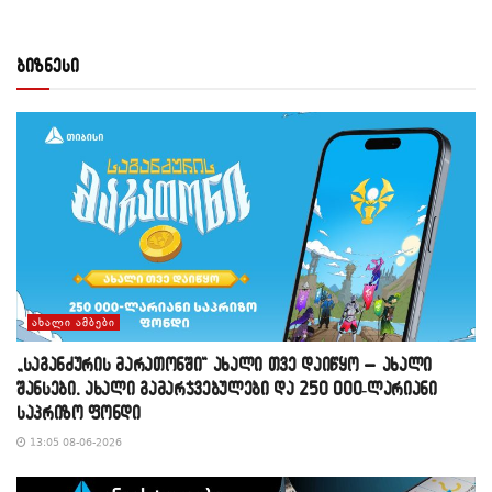
ბიზნესი
ᲐᲮᲐᲚᲘ ᲐᲛᲑᲔᲑᲘ
„საგანძურის მარათონში“ ახალი თვე დაიწყო – ახალი
შანსები, ახალი გამარჯვებულები და 250 000-ლარიანი
საპრიზო ფონდი
13:05 08-06-2026