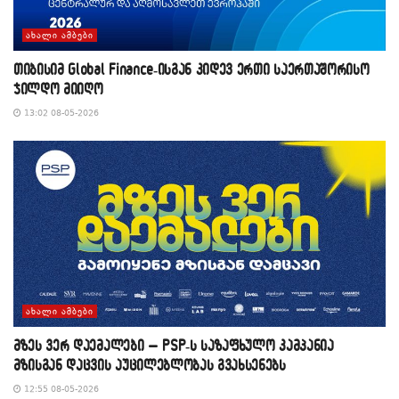
ᲐᲮᲐᲚᲘ ᲐᲛᲑᲔᲑᲘ
თიბისიმ Global Finance-ისგან კიდევ ერთი საერთაშორისო
ჯილდო მიიღო
13:02 08-05-2026
ᲐᲮᲐᲚᲘ ᲐᲛᲑᲔᲑᲘ
მზეს ვერ დაემალები – PSP-ს საზაფხულო კამპანია
მზისგან დაცვის აუცილებლობას გვახსენებს
12:55 08-05-2026