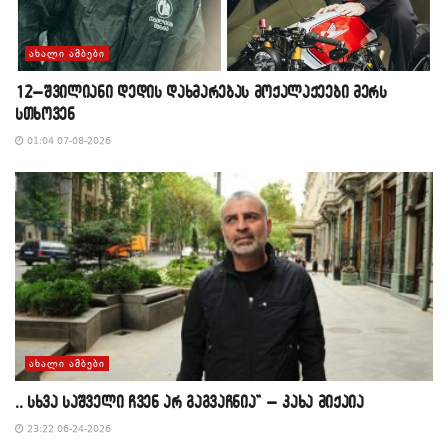
ᲐᲮᲐᲚᲘ ᲐᲛᲑᲔᲑᲘ
12–შვილიანი დედის დახმარებას მოქალაქეები მერს
სთხოვენ
01:04 07-08-2026
ᲐᲮᲐᲚᲘ ᲐᲛᲑᲔᲑᲘ
,, სხვა საშველი ჩვენ არ გაგვაჩნია” – კახა მიქაია
23:22 06-24-2026