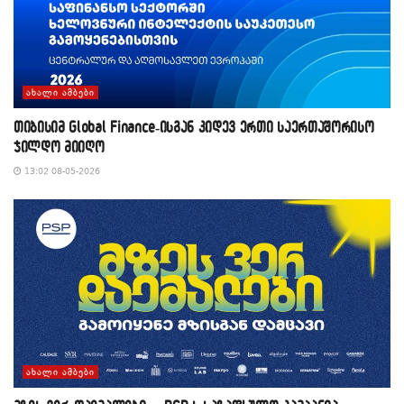
ᲐᲮᲐᲚᲘ ᲐᲛᲑᲔᲑᲘ
თიბისიმ Global Finance-ისგან კიდევ ერთი საერთაშორისო
ჯილდო მიიღო
13:02 08-05-2026
ᲐᲮᲐᲚᲘ ᲐᲛᲑᲔᲑᲘ