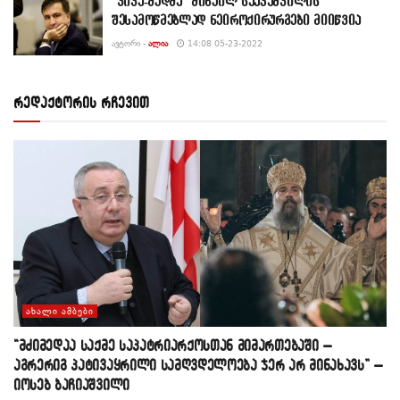
“ვივა-მედმა” მიხეილ სააკაშვილის
შესამოწმებლად ნეიროქირურგები მიიწვია
ᲐᲕᲢᲝᲠᲘ -
ᲐᲚᲘᲐ
14:08 05-23-2022
რედაქტორის რჩევით
ᲐᲮᲐᲚᲘ ᲐᲛᲑᲔᲑᲘ
“მძიმედაა საქმე საპატრიარქოსთან მიმართებაში –
აგრერიგ პატივაყრილი სამღვდელოება ჯერ არ მინახავს” –
იოსებ ბაჩიაშვილი