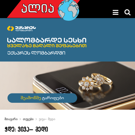
მთავარი
თეგები
ვივა– მედი
ჭდე:
ვივა– მედი