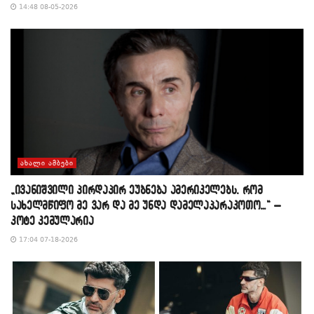
14:48 08-05-2026
ᲐᲮᲐᲚᲘ ᲐᲛᲑᲔᲑᲘ
„ივანიშვილი პირდაპირ ეუბნება ამერიკელებს, რომ
სახელმწიფო მე ვარ და მე უნდა დამელაპარაკოთო…“ –
კოტე კემულარია
17:04 07-18-2026