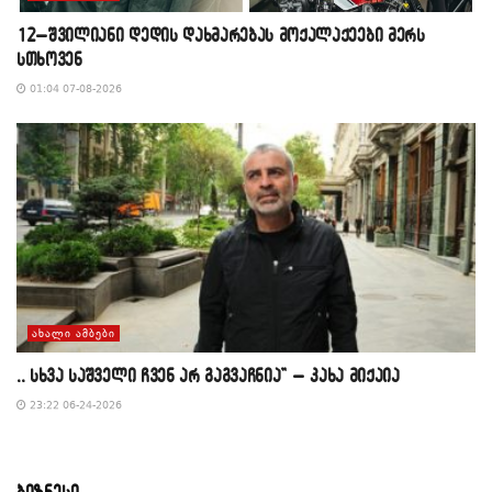
12–შვილიანი დედის დახმარებას მოქალაქეები მერს
სთხოვენ
01:04 07-08-2026
ᲐᲮᲐᲚᲘ ᲐᲛᲑᲔᲑᲘ
,, სხვა საშველი ჩვენ არ გაგვაჩნია” – კახა მიქაია
23:22 06-24-2026
ბიზნესი