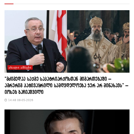
ᲐᲮᲐᲚᲘ ᲐᲛᲑᲔᲑᲘ
“მძიმედაა საქმე საპატრიარქოსთან მიმართებაში –
აგრერიგ პატივაყრილი სამღვდელოება ჯერ არ მინახავს” –
იოსებ ბაჩიაშვილი
14:48 08-05-2026