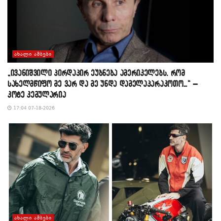
ᲐᲮᲐᲚᲘ ᲐᲛᲑᲔᲑᲘ
„ივანიშვილი პირდაპირ ეუბნება ამერიკელებს, რომ
სახელმწიფო მე ვარ და მე უნდა დამელაპარაკოთო…“ –
კოტე კემულარია
17:04 07-18-2026
ᲐᲮᲐᲚᲘ ᲐᲛᲑᲔᲑᲘ