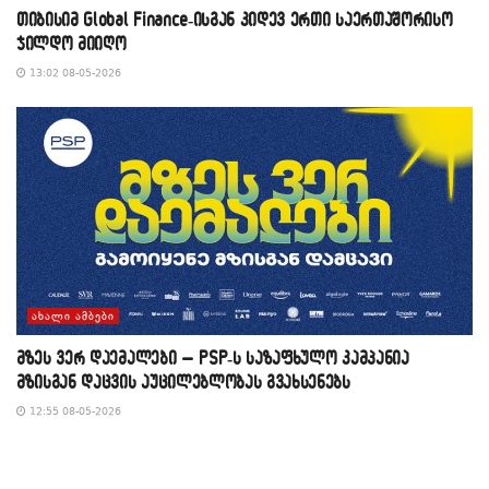
თიბისიმ Global Finance-ისგან კიდევ ერთი საერთაშორისო
ჯილდო მიიღო
13:02 08-05-2026
ᲐᲮᲐᲚᲘ ᲐᲛᲑᲔᲑᲘ
მზეს ვერ დაემალები – PSP-ს საზაფხულო კამპანია
მზისგან დაცვის აუცილებლობას გვახსენებს
12:55 08-05-2026