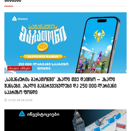
ᲐᲮᲐᲚᲘ ᲐᲛᲑᲔᲑᲘ
„საგანძურის მარათონში“ ახალი თვე დაიწყო – ახალი
შანსები, ახალი გამარჯვებულები და 250 000-ლარიანი
საპრიზო ფონდი
13:05 08-06-2026