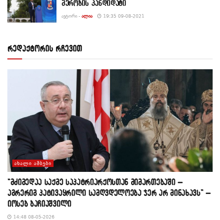
მერობის კანდიდატი
ᲐᲕᲢᲝᲠᲘ -
ᲐᲚᲘᲐ
19:35 09-08-2021
რედაქტორის რჩევით
ᲐᲮᲐᲚᲘ ᲐᲛᲑᲔᲑᲘ
“მძიმედაა საქმე საპატრიარქოსთან მიმართებაში –
აგრერიგ პატივაყრილი სამღვდელოება ჯერ არ მინახავს” –
იოსებ ბაჩიაშვილი
14:48 08-05-2026