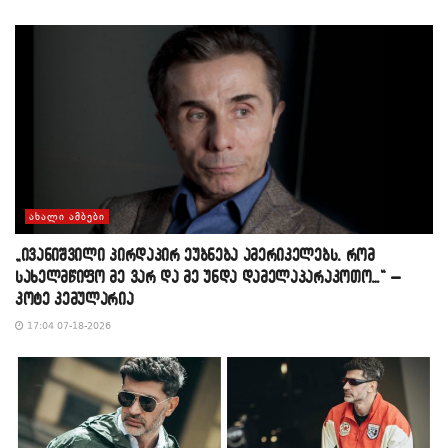
ᲐᲮᲐᲚᲘ ᲐᲛᲑᲔᲑᲘ
„ივანიშვილი პირდაპირ ეუბნება ამერიკელებს, რომ
სახელმწიფო მე ვარ და მე უნდა დამელაპარაკოთო…“ –
კოტე კემულარია
17:04 07-18-2026