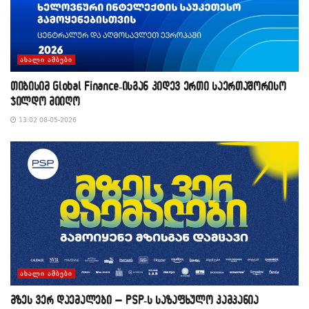
ᲐᲮᲐᲚᲘ ᲐᲛᲑᲔᲑᲘ
თიბისიმ Global Finance-ისგან კიდევ ერთი საერთაშორისო
ჯილდო მიიღო
13:02 08-05-2026
ᲐᲮᲐᲚᲘ ᲐᲛᲑᲔᲑᲘ
მზეს ვერ დაემალები – PSP-ს საზაფხულო კამპანია