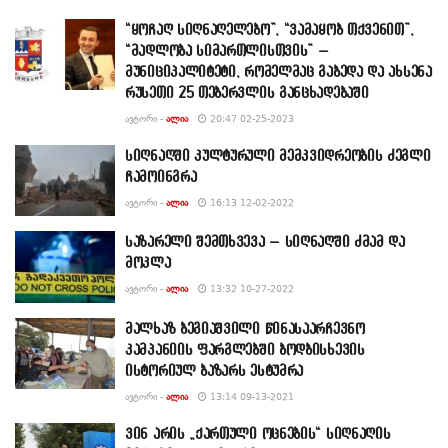
“ყოჩაღ სიღნაღელებო”, “ვამაყობ თქვენით”,
“მადლობა სიმართლისთვის” –
მუნიციპალიტეტი, რომელმაც გაბედა და ახსენა
რუსეთი 25 თებერვლის განცხადებაში
ᲐᲕᲢᲝᲠᲘ -
ᲐᲚᲘᲐ
20:47 02-25-2023
სიღნაღში კულტურული მემკვიდრეობის ძეგლი
ჩამოინგრა
ᲐᲕᲢᲝᲠᲘ -
ᲐᲚᲘᲐ
16:13 12-02-2022
საზარელი შემთხვევა – სიღნაღში ძმამ და
მოკლა
ᲐᲕᲢᲝᲠᲘ -
ᲐᲚᲘᲐ
13:32 10-27-2022
მალხაზ ბეგიაშვილი წინასაარჩევნო
კამპანიის ფარგლებში ბოდბისხევის
ისტორიულ ბაზარს ესტუმრა
ᲐᲕᲢᲝᲠᲘ -
ᲐᲚᲘᲐ
13:14 09-13-2021
ვინ არის „ქართული ოცნების“ სიღნაღის