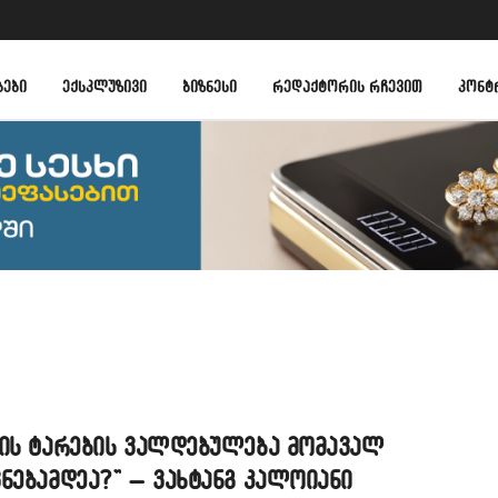
ᲑᲔᲑᲘ
ᲔᲥᲡᲙᲚᲣᲖᲘᲕᲘ
ᲑᲘᲖᲜᲔᲡᲘ
ᲠᲔᲓᲐᲥᲢᲝᲠᲘᲡ ᲠᲩᲔᲕᲘᲗ
ᲙᲝᲜᲢ
ბის ტარების ვალდებულება მომავალ
ნებამდეა?” – ვახტანგ კალოიანი