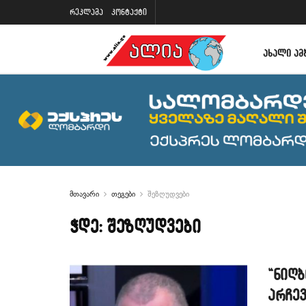
რეკლამა
კონტაქტი
ᲐᲮᲐᲚᲘ ᲐᲛ
მთავარი
თეგები
შეზღუდვები
ჭდე:
შეზღუდვები
“ნიღ
არჩევ