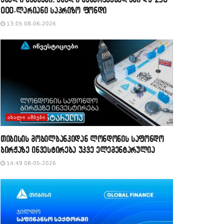
000-ლარიანი საპრიზო ფონდი
13:05 08-06-2026
ᲐᲮᲐᲚᲘ ᲐᲛᲑᲔᲑᲘ
თიბისის მობილბანკიდან ლონდონის საფონდო
ბირჟაზე ინვესტირება უკვე ელემენტარულია
14:49 08-05-2026