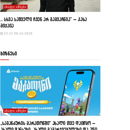
ᲐᲮᲐᲚᲘ ᲐᲛᲑᲔᲑᲘ
,, სხვა საშველი ჩვენ არ გაგვაჩნია” – კახა
მიქაია
23:22 06-24-2026
ბიზნესი
ᲐᲮᲐᲚᲘ ᲐᲛᲑᲔᲑᲘ
„საგანძურის მარათონში“ ახალი თვე დაიწყო –
ახალი შანსები, ახალი გამარჯვებულები და 250