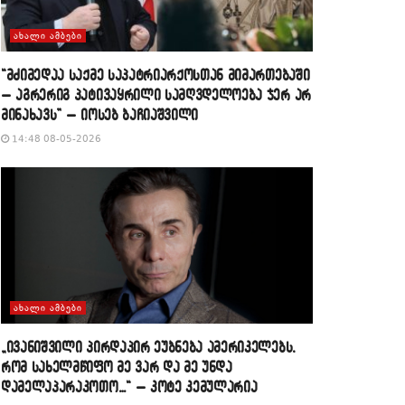
ᲐᲮᲐᲚᲘ ᲐᲛᲑᲔᲑᲘ
“მძიმედაა საქმე საპატრიარქოსთან მიმართებაში
– აგრერიგ პატივაყრილი სამღვდელოება ჯერ არ
მინახავს” – იოსებ ბაჩიაშვილი
14:48 08-05-2026
ᲐᲮᲐᲚᲘ ᲐᲛᲑᲔᲑᲘ
„ივანიშვილი პირდაპირ ეუბნება ამერიკელებს,
რომ სახელმწიფო მე ვარ და მე უნდა
დამელაპარაკოთო…“ – კოტე კემულარია