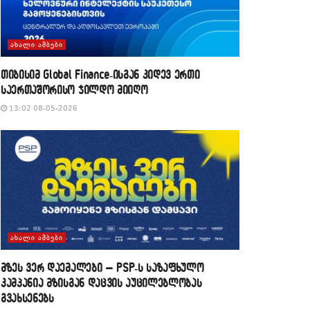
ᲐᲮᲐᲚᲘ ᲐᲛᲑᲔᲑᲘ
თიბისიმ Global Finance-ისგან კიდევ ერთი
საერთაშორისო ჯილდო მიიღო
13:02 08-05-2026
ᲐᲮᲐᲚᲘ ᲐᲛᲑᲔᲑᲘ
მზეს ვერ დაემალები – PSP-ს საზაფხულო
კამპანია მზისგან დაცვის აუცილებლობას
გვახსენებს