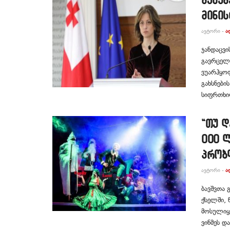
მინის
ᲐᲕᲢᲝᲠᲘ -
Ა
ჯანდაცვი
გავრცელე
ვუარჰყოფ
გახსნები
სიფრთხილ
“თუ დ
000 ლ
პრობ
ᲐᲕᲢᲝᲠᲘ -
Ა
ბავშვთა
ქსელში, 
მოსულიყვ
ვინმეს დ