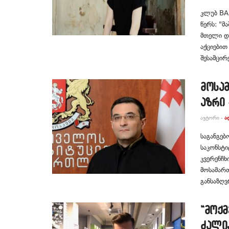
კლუბ BA
წერს: "მ
მთელი დღ
აქციებით
შესამცირ
მოსა
აზრი 
ᲐᲕᲢᲝᲠᲘ -
Ა
საგანგებ
საკონსტ
კვერენჩხ
მოსამართ
განსაზღვ
“მოქმ
ძალია