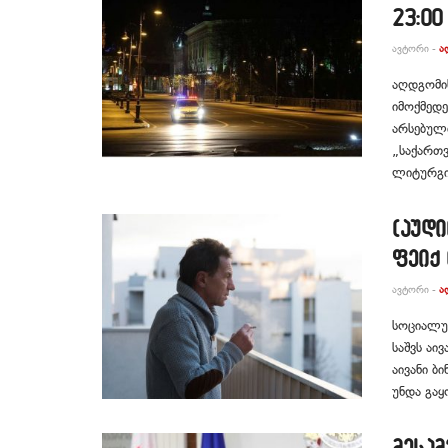
23:00
ᲐᲕᲢᲝᲠᲘ -
Ა
აღდგომი
იმოქმედე
არსებული
„საქართ
ლიტურგია
(აუდი
ფეიქ 
ᲐᲕᲢᲝᲠᲘ -
Ა
სოციალურ
საშვს აი
აივანი ბ
უნდა გაყო
მესამ