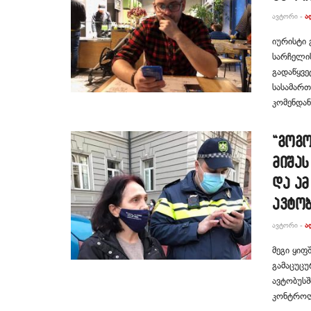
ᲐᲕᲢᲝᲠᲘ -
Ა
იურისტი 
სარჩელი
გადაწყვე
სასამართ
კომენდან
“გოგო
მიშას
და ამ
ავტობ
ᲐᲕᲢᲝᲠᲘ -
Ა
მეგი ყიფ
გამაცუცუ
ავტობუსშ
კონტროლი