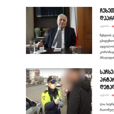
ჩეხეთ
დაარღ
ᲐᲕᲢᲝᲠᲘ -
Ა
ჩეხეთის 
ეპიდემიო
ადგილობრ
კორონავ
პრაღიდან
საჩხ
არტარ
დეტა
ᲐᲕᲢᲝᲠᲘ -
Ა
ღია სივრ
რაიონულმ