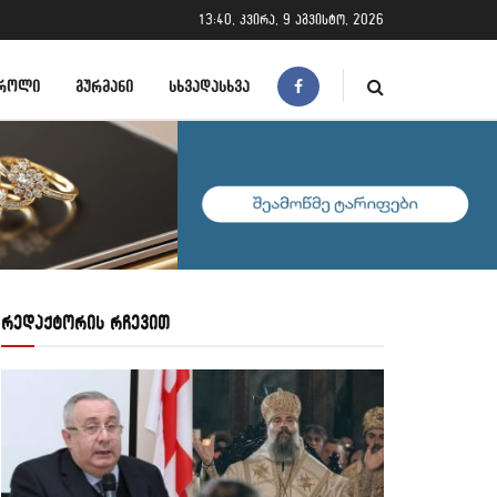
13:40, კვირა, 9 აგვისტო, 2026
ᲠᲝᲚᲘ
ᲒᲣᲠᲛᲐᲜᲘ
ᲡᲮᲕᲐᲓᲐᲡᲮᲕᲐ
რედაქტორის რჩევით