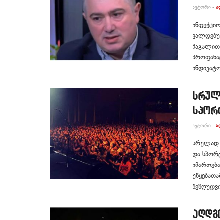
ᲐᲕᲢᲝᲠᲘ -
Ა
ინფექციო
ვალდებულ
მაგალით
პროფანაც
ინდიკატო
სრულ
სპორ
ᲐᲕᲢᲝᲠᲘ -
Ა
სრულად შ
და სპორტ
იმართება
უწყებათა
შეზღუდვის
აღდგ