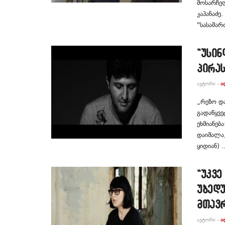
მოსარჩე
კაპანაძე
"სასამარ
“უსინ
პირას
ᲐᲕᲢᲝᲠᲘ -
Ა
„რეზო დ
გადაწყვე
ეხმიანებ
დაიშალა,
ყიდიან) ..
“უკვე
უბედ
მთავ
ᲐᲕᲢᲝᲠᲘ -
Ა