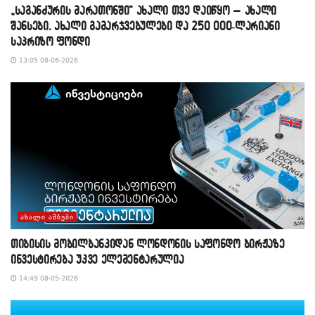
„საგანძურის მარათონში“ ახალი თვე დაიწყო – ახალი
შანსები, ახალი გამარჯვებულები და 250 000-ლარიანი
საპრიზო ფონდი
13:05 08-06-2026
ᲐᲮᲐᲚᲘ ᲐᲛᲑᲔᲑᲘ
თიბისის მობილბანკიდან ლონდონის საფონდო ბირჟაზე
ინვესტირება უკვე ელემენტარულია
14:49 08-05-2026