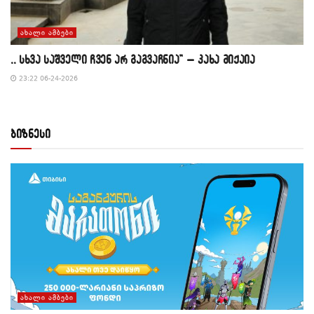
ᲐᲮᲐᲚᲘ ᲐᲛᲑᲔᲑᲘ
,, სხვა საშველი ჩვენ არ გაგვაჩნია” – კახა მიქაია
23:22 06-24-2026
ბიზნესი
ᲐᲮᲐᲚᲘ ᲐᲛᲑᲔᲑᲘ