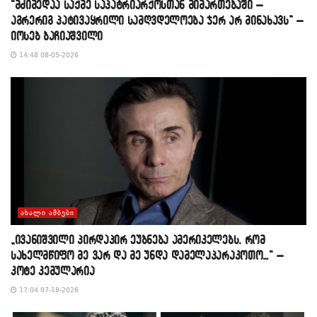
“მძიმედაა საქმე საპატრიარქოსთან მიმართებაში –
აგრერიგ პატივაყრილი სამღვდელოება ჯერ არ მინახავს” –
იოსებ ბაჩიაშვილი
14:48 08-05-2026
ᲐᲮᲐᲚᲘ ᲐᲛᲑᲔᲑᲘ
„ივანიშვილი პირდაპირ ეუბნება ამერიკელებს, რომ
სახელმწიფო მე ვარ და მე უნდა დამელაპარაკოთო…“ –
კოტე კემულარია
17:04 07-18-2026