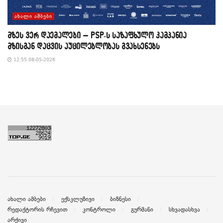
ᲐᲮᲐᲚᲘ ᲐᲛᲑᲔᲑᲘ
მზეს ვერ დაემალები – PSP-ს საზაფხულო კამპანია
მზისგან დაცვის აუცილებლობას გვახსენებს
12:55 08-05-2026
ახალი ამბები
ექსკლუზივი
ბიზნესი
რედაქტორის რჩევით
კონტროლი
გურმანი
სხვადასხვა
არქივი