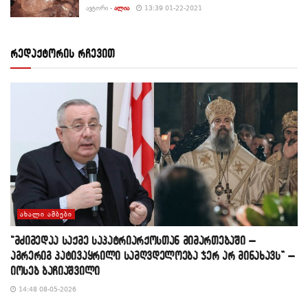
ᲐᲕᲢᲝᲠᲘ -
ᲐᲚᲘᲐ
13:39 01-22-2021
რედაქტორის რჩევით
ᲐᲮᲐᲚᲘ ᲐᲛᲑᲔᲑᲘ
“მძიმედაა საქმე საპატრიარქოსთან მიმართებაში –
აგრერიგ პატივაყრილი სამღვდელოება ჯერ არ მინახავს” –
იოსებ ბაჩიაშვილი
14:48 08-05-2026