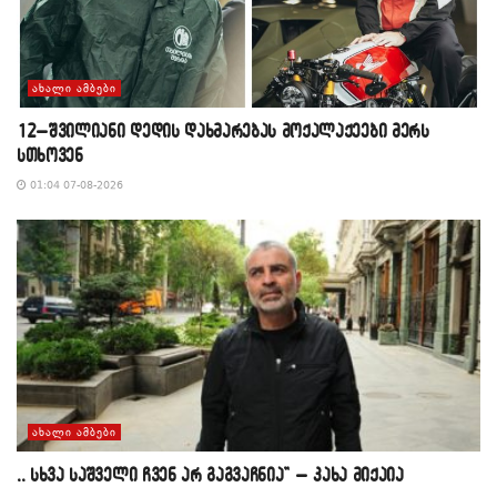
ᲐᲮᲐᲚᲘ ᲐᲛᲑᲔᲑᲘ
12–შვილიანი დედის დახმარებას მოქალაქეები მერს
სთხოვენ
01:04 07-08-2026
ᲐᲮᲐᲚᲘ ᲐᲛᲑᲔᲑᲘ
,, სხვა საშველი ჩვენ არ გაგვაჩნია” – კახა მიქაია