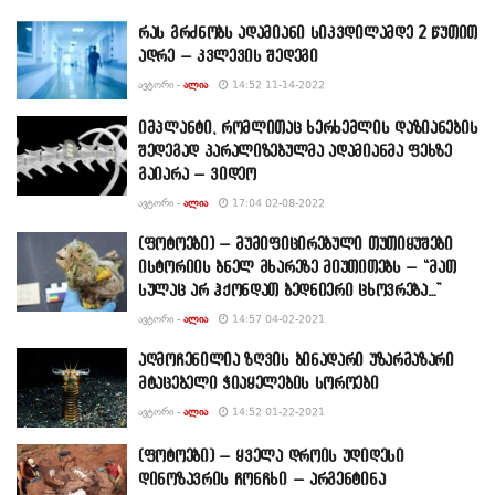
რას გრძნობს ადამიანი სიკვდილამდე 2 წუთით
ადრე – კვლევის შედეგი
ᲐᲕᲢᲝᲠᲘ -
ᲐᲚᲘᲐ
14:52 11-14-2022
იმპლანტი, რომლითაც ხერხემლის დაზიანების
შედეგად პარალიზებულმა ადამიანმა ფეხზე
გაიარა – ვიდეო
ᲐᲕᲢᲝᲠᲘ -
ᲐᲚᲘᲐ
17:04 02-08-2022
(ფოტოები) – მუმიფიცირებული თუთიყუშები
ისტორიის ბნელ მხარეზე მიუთითებს – “მათ
სულაც არ ჰქონდათ ბედნიერი ცხოვრება…”
ᲐᲕᲢᲝᲠᲘ -
ᲐᲚᲘᲐ
14:57 04-02-2021
აღმოჩენილია ზღვის ბინადარი უზარმაზარი
მტაცებელი ჭიაყელების სოროები
ᲐᲕᲢᲝᲠᲘ -
ᲐᲚᲘᲐ
14:52 01-22-2021
(ფოტოები) – ყველა დროის უდიდესი
დინოზავრის ჩონჩხი – არგენტინა