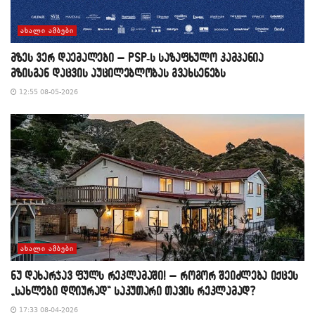
ᲐᲮᲐᲚᲘ ᲐᲛᲑᲔᲑᲘ
მზეს ვერ დაემალები – PSP-ს საზაფხულო კამპანია
მზისგან დაცვის აუცილებლობას გვახსენებს
12:55 08-05-2026
ᲐᲮᲐᲚᲘ ᲐᲛᲑᲔᲑᲘ
​ნუ დახარჯავ ფულს რეკლამაში! – როგორ შეიძლება იქცეს
„სახლები დღიურად“ საკუთარი თავის რეკლამად?
17:33 08-04-2026