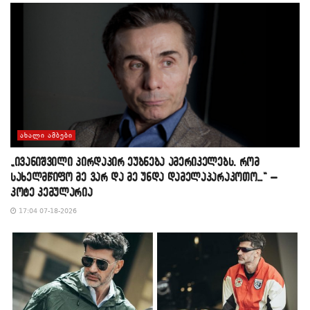
ᲐᲮᲐᲚᲘ ᲐᲛᲑᲔᲑᲘ
„ივანიშვილი პირდაპირ ეუბნება ამერიკელებს, რომ
სახელმწიფო მე ვარ და მე უნდა დამელაპარაკოთო…“ –
კოტე კემულარია
17:04 07-18-2026