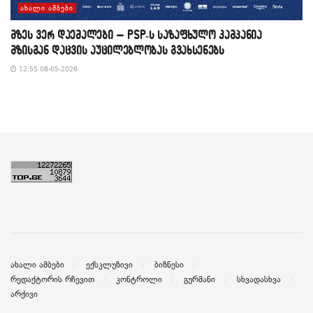
ᲐᲮᲐᲚᲘ ᲐᲛᲑᲔᲑᲘ
მზეს ვერ დაემალები – PSP-ს საზაფხულო კამპანია
მზისგან დაცვის აუცილებლობას გვახსენებს
12:55 08-05-2026
ახალი ამბები
ექსკლუზივი
ბიზნესი
რედაქტორის რჩევით
კონტროლი
გურმანი
სხვადასხვა
არქივი