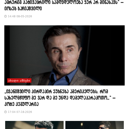
აგრერიგ პატივაყრილი სამღვდელოება ჯერ არ მინახავს” –
იოსებ ბაჩიაშვილი
14:48 08-05-2026
ᲐᲮᲐᲚᲘ ᲐᲛᲑᲔᲑᲘ
„ივანიშვილი პირდაპირ ეუბნება ამერიკელებს, რომ
სახელმწიფო მე ვარ და მე უნდა დამელაპარაკოთო…“ –
კოტე კემულარია
17:04 07-18-2026