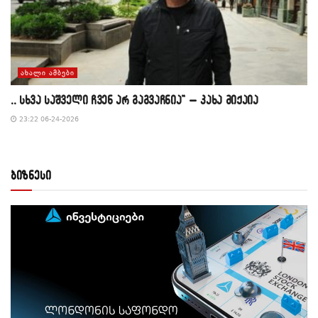
ᲐᲮᲐᲚᲘ ᲐᲛᲑᲔᲑᲘ
,, სხვა საშველი ჩვენ არ გაგვაჩნია” – კახა მიქაია
23:22 06-24-2026
ბიზნესი