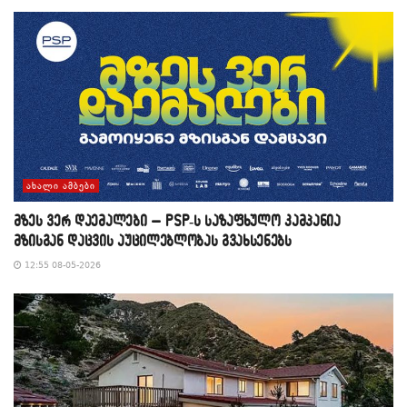
ᲐᲮᲐᲚᲘ ᲐᲛᲑᲔᲑᲘ
მზეს ვერ დაემალები – PSP-ს საზაფხულო კამპანია
მზისგან დაცვის აუცილებლობას გვახსენებს
12:55 08-05-2026