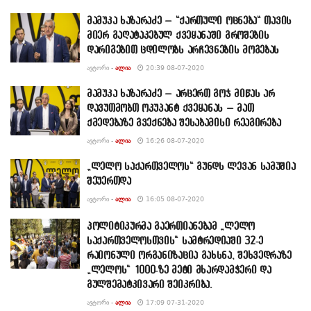
მამუკა ხაზარაძე – “ქართული ოცნება“ თავის
მიერ გაღატაკებულ ქვეყანაში გროშების
დარიგებით ცდილობს არჩევნების მოგებას
ᲐᲕᲢᲝᲠᲘ -
ᲐᲚᲘᲐ
20:39 08-07-2020
მამუკა ხაზარაძე – არცერთ გოჯ მიწას არ
დავუთმობთ ოკუპანტ ქვეყანას – მათ
ქმედებაზე გვექნება შესაბამისი რეაგირება
ᲐᲕᲢᲝᲠᲘ -
ᲐᲚᲘᲐ
16:26 08-07-2020
„ლელო საქართველოს“ გუნდს ლევან სამუშია
შეუერთდა
ᲐᲕᲢᲝᲠᲘ -
ᲐᲚᲘᲐ
16:05 08-07-2020
პოლიტიკურმა გაერთიანებამ „ლელო
საქართველოსთვის“ სამტრედიაში 32-ე
რაიონული ორგანიზაცია გახსნა, შეხვედრაზე
„ლელოს“ 1000-ზე მეტი მხარდამჭერი და
გულშემატკივარი შეიკრიბა.
ᲐᲕᲢᲝᲠᲘ -
ᲐᲚᲘᲐ
17:09 07-31-2020