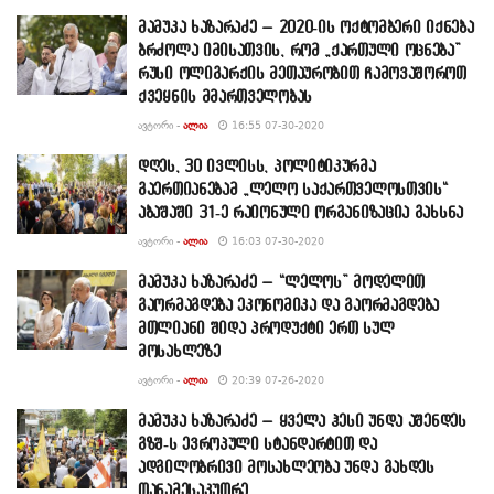
მამუკა ხაზარაძე – 2020-ის ოქტომბერი იქნება
ბრძოლა იმისათვის, რომ „ქართული ოცნება”
რუსი ოლიგარქის მეთაურობით ჩამოვაშოროთ
ქვეყნის მმართველობას
ᲐᲕᲢᲝᲠᲘ -
ᲐᲚᲘᲐ
16:55 07-30-2020
დღეს, 30 ივლისს, პოლიტიკურმა
გაერთიანებამ „ლელო საქართველოსთვის“
აბაშაში 31-ე რაიონული ორგანიზაცია გახსნა
ᲐᲕᲢᲝᲠᲘ -
ᲐᲚᲘᲐ
16:03 07-30-2020
მამუკა ხაზარაძე – “ლელოს” მოდელით
გაორმაგდება ეკონომიკა და გაორმაგდება
მთლიანი შიდა პროდუქტი ერთ სულ
მოსახლეზე
ᲐᲕᲢᲝᲠᲘ -
ᲐᲚᲘᲐ
20:39 07-26-2020
მამუკა ხაზარაძე – ყველა ჰესი უნდა აშენდეს
გზშ-ს ევროპული სტანდარტით და
ადგილობრივი მოსახლეობა უნდა გახდეს
თანამესაკუთრე