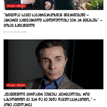
ᲐᲮᲐᲚᲘ ᲐᲛᲑᲔᲑᲘ
“მძიმედაა საქმე საპატრიარქოსთან მიმართებაში –
აგრერიგ პატივაყრილი სამღვდელოება ჯერ არ მინახავს” –
იოსებ ბაჩიაშვილი
14:48 08-05-2026
ᲐᲮᲐᲚᲘ ᲐᲛᲑᲔᲑᲘ
„ივანიშვილი პირდაპირ ეუბნება ამერიკელებს, რომ
სახელმწიფო მე ვარ და მე უნდა დამელაპარაკოთო…“ –
კოტე კემულარია