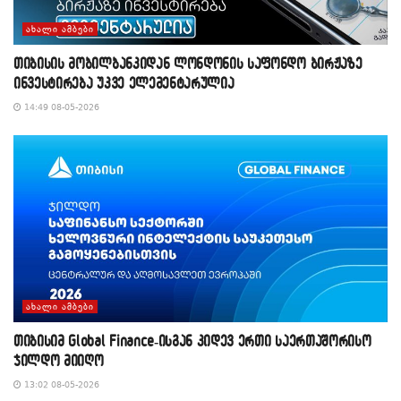
ᲐᲮᲐᲚᲘ ᲐᲛᲑᲔᲑᲘ
თიბისის მობილბანკიდან ლონდონის საფონდო ბირჟაზე
ინვესტირება უკვე ელემენტარულია
14:49 08-05-2026
ᲐᲮᲐᲚᲘ ᲐᲛᲑᲔᲑᲘ
თიბისიმ Global Finance-ისგან კიდევ ერთი საერთაშორისო
ჯილდო მიიღო
13:02 08-05-2026