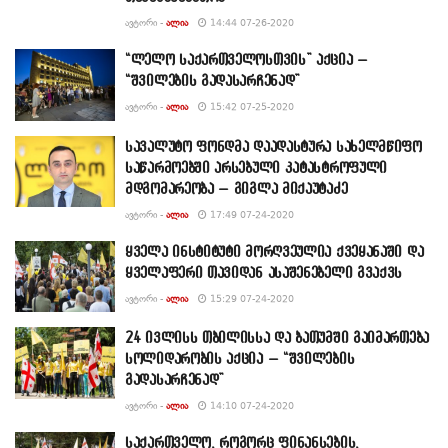
ᲐᲕᲢᲝᲠᲘ -
ᲐᲚᲘᲐ
14:44 07-26-2020
“ლელო საქართველოსთვის” აქცია –
“შვილების გადასარჩენად”
ᲐᲕᲢᲝᲠᲘ -
ᲐᲚᲘᲐ
15:42 07-25-2020
სავალუტო ფონდმა დაადასტურა სახელმწიფო
საწარმოებში არსებული კატასტროფული
მდგომარეობა – გიგლა მიქაუტაძე
ᲐᲕᲢᲝᲠᲘ -
ᲐᲚᲘᲐ
17:49 07-24-2020
ყველა ინსტიტუტი მორღვეულია ქვეყანაში და
ყველაფერი თავიდან ასაშენებელი გვაქვს
ᲐᲕᲢᲝᲠᲘ -
ᲐᲚᲘᲐ
15:29 07-24-2020
24 ივლისს თბილისსა და ბათუმში გაიმართება
სოლიდარობის აქცია – “შვილების
გადასარჩენად”
ᲐᲕᲢᲝᲠᲘ -
ᲐᲚᲘᲐ
14:10 07-24-2020
საქართველო, როგორც ფინანსების,