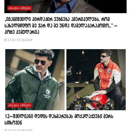
ᲐᲮᲐᲚᲘ ᲐᲛᲑᲔᲑᲘ
„ივანიშვილი პირდაპირ ეუბნება ამერიკელებს, რომ
სახელმწიფო მე ვარ და მე უნდა დამელაპარაკოთო…“ –
კოტე კემულარია
17:04 07-18-2026
ᲐᲮᲐᲚᲘ ᲐᲛᲑᲔᲑᲘ
12–შვილიანი დედის დახმარებას მოქალაქეები მერს
სთხოვენ
01:04 07-08-2026