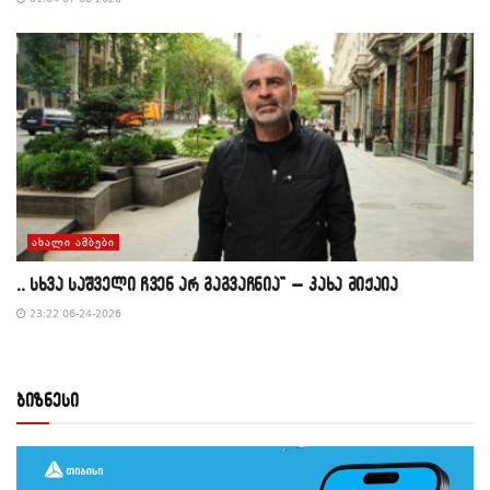
ᲐᲮᲐᲚᲘ ᲐᲛᲑᲔᲑᲘ
,, სხვა საშველი ჩვენ არ გაგვაჩნია” – კახა მიქაია
23:22 06-24-2026
ბიზნესი