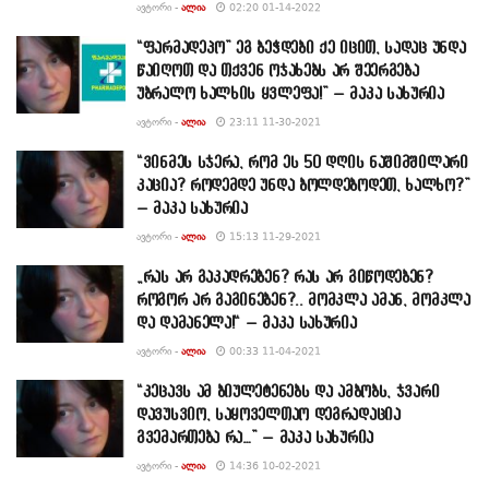
ᲐᲕᲢᲝᲠᲘ -
ᲐᲚᲘᲐ
02:20 01-14-2022
“ფარმადეპო” ეგ ბეჭდები ქე იცით, სადაც უნდა
წაიღოთ და თქვენ ოჯახებს არ შეერგება
უბრალო ხალხის ყვლეფა!” – მაკა სახურია
ᲐᲕᲢᲝᲠᲘ -
ᲐᲚᲘᲐ
23:11 11-30-2021
“ვინმეს სჯერა, რომ ეს 50 დღის ნაშიმშილარი
კაცია? როდემდე უნდა ბოლდებოდეთ, ხალხო?”
– მაკა სახურია
ᲐᲕᲢᲝᲠᲘ -
ᲐᲚᲘᲐ
15:13 11-29-2021
„რას არ გაკადრებენ? რას არ გიწოდებენ?
როგორ არ გაგინებენ?.. მომკლა ამან, მომკლა
და დამანელა!“ – მაკა სახურია
ᲐᲕᲢᲝᲠᲘ -
ᲐᲚᲘᲐ
00:33 11-04-2021
“კეცავს ამ ბიულეტენებს და ამბობს, ჯვარი
დავუსვიო, საყოველთაო დეგრადაცია
გვემართება რა…” – მაკა სახურია
ᲐᲕᲢᲝᲠᲘ -
ᲐᲚᲘᲐ
14:36 10-02-2021