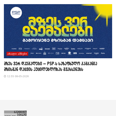
ᲐᲮᲐᲚᲘ ᲐᲛᲑᲔᲑᲘ
მზეს ვერ დაემალები – PSP-ს საზაფხულო კამპანია
მზისგან დაცვის აუცილებლობას გვახსენებს
12:55 08-05-2026