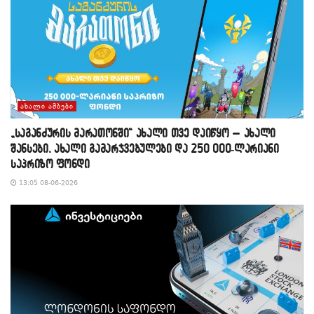
ᲐᲮᲐᲚᲘ ᲐᲛᲑᲔᲑᲘ
„საგანძურის მარათონში“ ახალი თვე დაიწყო – ახალი
შანსები, ახალი გამარჯვებულები და 250 000-ლარიანი
საპრიზო ფონდი
13:05 08-06-2026