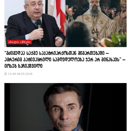
ᲐᲮᲐᲚᲘ ᲐᲛᲑᲔᲑᲘ
“მძიმედაა საქმე საპატრიარქოსთან მიმართებაში –
აგრერიგ პატივაყრილი სამღვდელოება ჯერ არ მინახავს” –
იოსებ ბაჩიაშვილი
14:48 08-05-2026