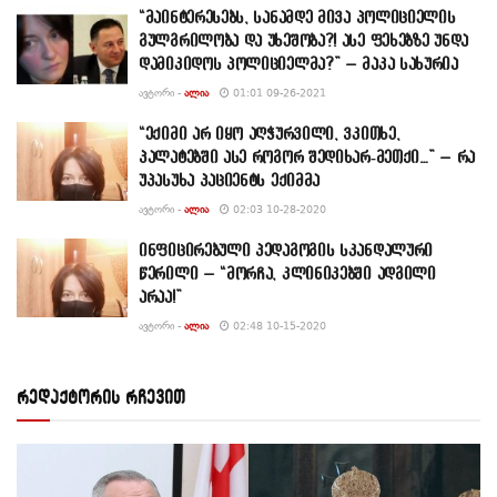
“მაინტერესებს, სანამდე მივა პოლიციელის
გულგრილობა და უხეშობა?! ასე ფეხებზე უნდა
დამიკიდოს პოლიციელმა?” – მაკა სახურია
ᲐᲕᲢᲝᲠᲘ -
ᲐᲚᲘᲐ
01:01 09-26-2021
“ექიმი არ იყო აღჭურვილი, ვკითხე,
პალატებში ასე როგორ შედიხარ-მეთქი…” – რა
უპასუხა პაციენტს ექიმმა
ᲐᲕᲢᲝᲠᲘ -
ᲐᲚᲘᲐ
02:03 10-28-2020
ინფიცირებული პედაგოგის სკანდალური
წერილი – “მორჩა, კლინიკებში ადგილი
არაა!”
ᲐᲕᲢᲝᲠᲘ -
ᲐᲚᲘᲐ
02:48 10-15-2020
რედაქტორის რჩევით