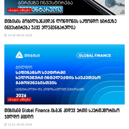
ᲐᲮᲐᲚᲘ ᲐᲛᲑᲔᲑᲘ
თიბისის მობილბანკიდან ლონდონის საფონდო ბირჟაზე
ინვესტირება უკვე ელემენტარულია
14:49 08-05-2026
ᲐᲮᲐᲚᲘ ᲐᲛᲑᲔᲑᲘ
თიბისიმ Global Finance-ისგან კიდევ ერთი საერთაშორისო
ჯილდო მიიღო
13:02 08-05-2026