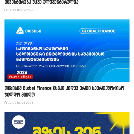
ინვესტირება უკვე ელემენტარულია
14:49 08-05-2026
ᲐᲮᲐᲚᲘ ᲐᲛᲑᲔᲑᲘ
თიბისიმ Global Finance-ისგან კიდევ ერთი საერთაშორისო
ჯილდო მიიღო
13:02 08-05-2026