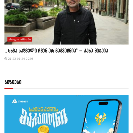
ᲐᲮᲐᲚᲘ ᲐᲛᲑᲔᲑᲘ
,, სხვა საშველი ჩვენ არ გაგვაჩნია” – კახა მიქაია
23:22 06-24-2026
ბიზნესი