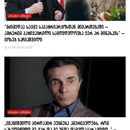
ᲐᲮᲐᲚᲘ ᲐᲛᲑᲔᲑᲘ
“მძიმედაა საქმე საპატრიარქოსთან მიმართებაში –
აგრერიგ პატივაყრილი სამღვდელოება ჯერ არ მინახავს” –
იოსებ ბაჩიაშვილი
14:48 08-05-2026
ᲐᲮᲐᲚᲘ ᲐᲛᲑᲔᲑᲘ
„ივანიშვილი პირდაპირ ეუბნება ამერიკელებს, რომ
სახელმწიფო მე ვარ და მე უნდა დამელაპარაკოთო…“ –