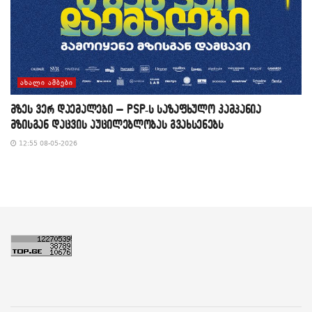
ᲐᲮᲐᲚᲘ ᲐᲛᲑᲔᲑᲘ
მზეს ვერ დაემალები – PSP-ს საზაფხულო კამპანია
მზისგან დაცვის აუცილებლობას გვახსენებს
12:55 08-05-2026