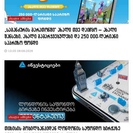
ᲐᲮᲐᲚᲘ ᲐᲛᲑᲔᲑᲘ
„საგანძურის მარათონში“ ახალი თვე დაიწყო – ახალი
შანსები, ახალი გამარჯვებულები და 250 000-ლარიანი
საპრიზო ფონდი
13:05 08-06-2026
ᲐᲮᲐᲚᲘ ᲐᲛᲑᲔᲑᲘ
თიბისის მობილბანკიდან ლონდონის საფონდო ბირჟაზე