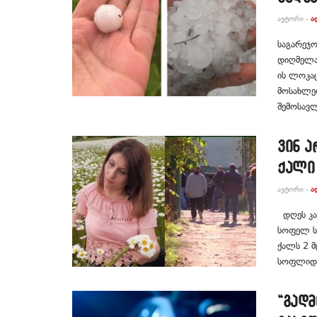
ᲐᲕᲢᲝᲠᲘ -
Ა
საგარეჯო
დიღმელაშ
ის ლოკაც
მოსახლეო
შემოსავლ
ვინ ა
ქალი
ᲐᲕᲢᲝᲠᲘ -
Ა
დღეს კა
სოფელ ს
ქალს 2 
სოფლიდან
“გადმ