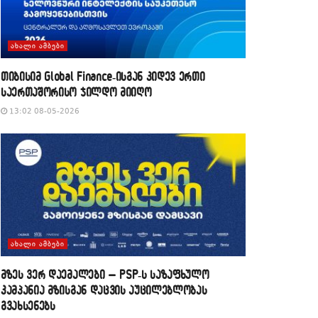
ᲐᲮᲐᲚᲘ ᲐᲛᲑᲔᲑᲘ
თიბისიმ Global Finance-ისგან კიდევ ერთი
საერთაშორისო ჯილდო მიიღო
13:02 08-05-2026
ᲐᲮᲐᲚᲘ ᲐᲛᲑᲔᲑᲘ
მზეს ვერ დაემალები – PSP-ს საზაფხულო
კამპანია მზისგან დაცვის აუცილებლობას
გვახსენებს