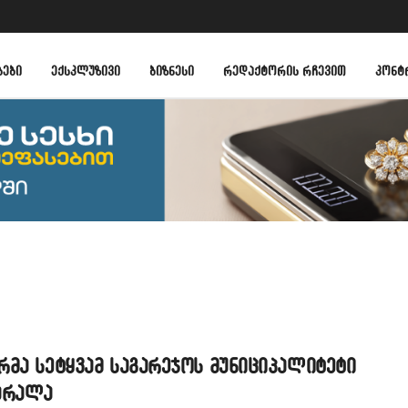
ᲑᲔᲑᲘ
ᲔᲥᲡᲙᲚᲣᲖᲘᲕᲘ
ᲑᲘᲖᲜᲔᲡᲘ
ᲠᲔᲓᲐᲥᲢᲝᲠᲘᲡ ᲠᲩᲔᲕᲘᲗ
ᲙᲝᲜᲢ
მა სეტყვამ საგარეჯოს მუნიციპალიტეტი
არალა