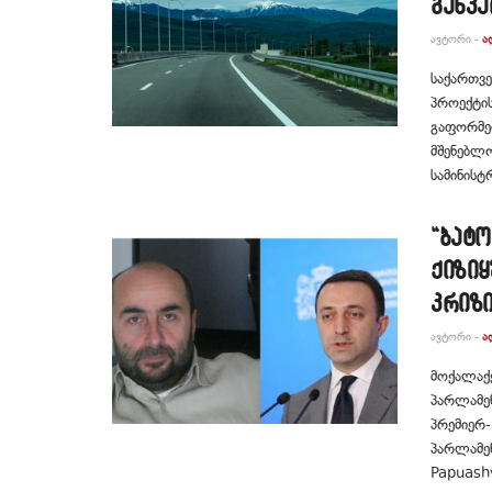
განკ
ᲐᲕᲢᲝᲠᲘ -
Ა
საქართვე
პროექტის
გაფორმებ
მშენებლო
სამინისტრ
“ბატო
ქიზიყ
კრიზ
ᲐᲕᲢᲝᲠᲘ -
Ა
მოქალაქ
პარლამე
პრემიერ-
პარლამენ
Papuashv