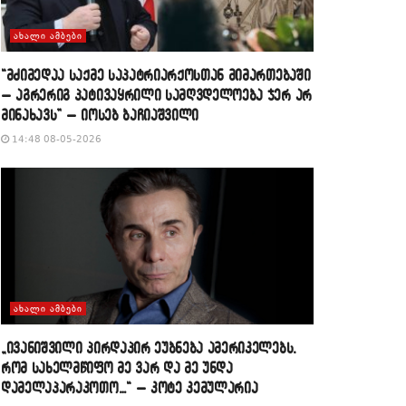
ᲐᲮᲐᲚᲘ ᲐᲛᲑᲔᲑᲘ
“მძიმედაა საქმე საპატრიარქოსთან მიმართებაში
– აგრერიგ პატივაყრილი სამღვდელოება ჯერ არ
მინახავს” – იოსებ ბაჩიაშვილი
14:48 08-05-2026
ᲐᲮᲐᲚᲘ ᲐᲛᲑᲔᲑᲘ
„ივანიშვილი პირდაპირ ეუბნება ამერიკელებს,
რომ სახელმწიფო მე ვარ და მე უნდა
დამელაპარაკოთო…“ – კოტე კემულარია