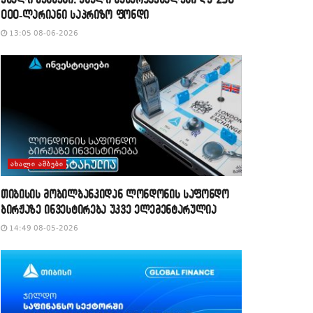
000-ლარიანი საპრიზო ფონდი
13:05 08-06-2026
ᲐᲮᲐᲚᲘ ᲐᲛᲑᲔᲑᲘ
თიბისის მობილბანკიდან ლონდონის საფონდო
ბირჟაზე ინვესტირება უკვე ელემენტარულია
14:49 08-05-2026