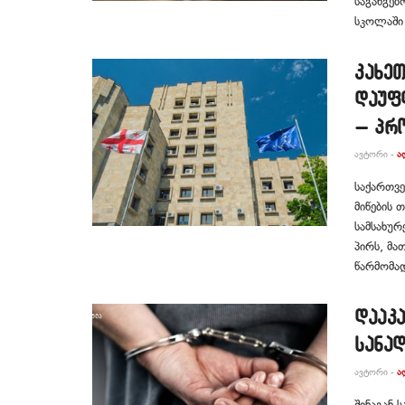
საგანგებ
სკოლაში 
კახე
დაუფ
– პრ
ᲐᲕᲢᲝᲠᲘ -
Ა
საქართვ
მიწების
სამსახურ
პირს, მა
წარმომა
დააკ
სანა
ᲐᲕᲢᲝᲠᲘ -
Ა
შინაგან 