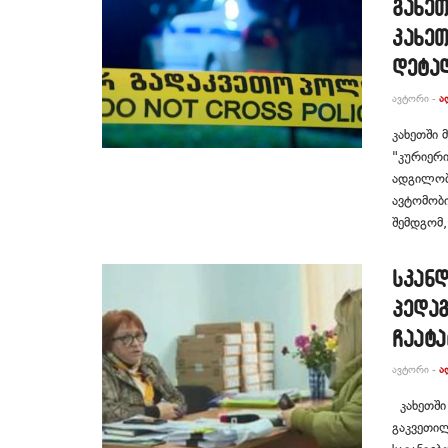
გახეთ
კახე
დეტა
ᲐᲕᲢᲝᲠᲘ -
Ა
კახეთში 
"კურიერი
ადგილობრ
ავტომობი
შემდგომ, 
სკან
პედაგ
ჩაატა
ᲐᲕᲢᲝᲠᲘ -
Ა
კახეთში
გაკვეთილ