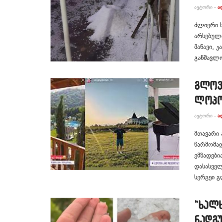
ᲐᲕᲢᲝᲠᲘ -
Ა
ძლიერი ს
არსებულ
მანავი, 
განმავლო
გლოვ
ლოპო
ᲐᲕᲢᲝᲠᲘ -
Ა
მთავარი 
წარმომა
ემზადები
დასასველ
სერგეი გ
“ხალხ
ნადგუ