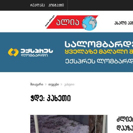
რეკლამა
კონტაქტი
ᲐᲮᲐᲚᲘ ᲐᲛ
მთავარი
თეგები
კახეთი
ჭდე:
კახეთი
ძლიერ
დააზ