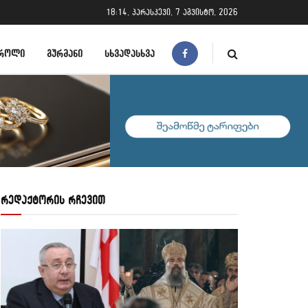
18:14, პარასკევი, 7 აგვისტო, 2026
ᲠᲝᲚᲘ
ᲒᲣᲠᲛᲐᲜᲘ
ᲡᲮᲕᲐᲓᲐᲡᲮᲕᲐ
რედაქტორის რჩევით