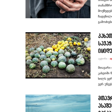
თანამშრ
მოქმედებ
ჩადენილ
გამოძიებ
კახეთ
სავა
იყიდე
ᲐᲕᲢᲝᲠᲘ -
Ა
მთავარი
კახეთში 
ხილს ვერ
ვერ უწევს
მთავ
ასაშე