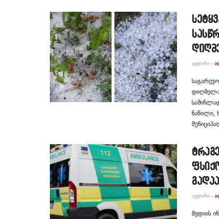
სეტყვ
სასწ
დიღმ
ᲐᲕᲢᲝᲠᲘ -
Ა
საგარეჯო
დიღმელაშ
საშინლა
ნაწილი, 
მუნიციპა
ტრაგე
ფსიქ
გადა
ᲐᲕᲢᲝᲠᲘ -
Ა
მედიის ი