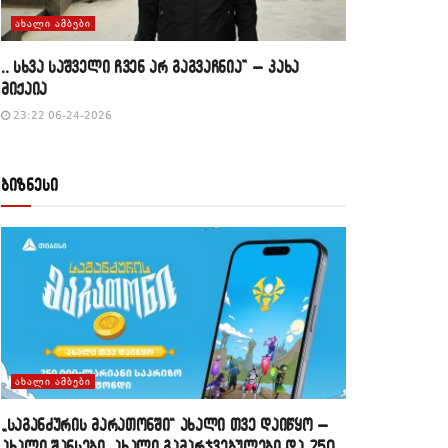
ᲐᲮᲐᲚᲘ ᲐᲛᲑᲔᲑᲘ
,, სხვა საშველი ჩვენ არ გაგვაჩნია” – კახა
მიქაია
23:22 06-24-2026
ბიზნესი
ᲐᲮᲐᲚᲘ ᲐᲛᲑᲔᲑᲘ
„საგანძურის მარათონში“ ახალი თვე დაიწყო –
ახალი შანსები, ახალი გამარჯვებულები და 250