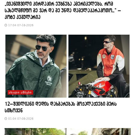
„ივანიშვილი პირდაპირ ეუბნება ამერიკელებს, რომ
სახელმწიფო მე ვარ და მე უნდა დამელაპარაკოთო…“ –
კოტე კემულარია
17:04 07-18-2026
ᲐᲮᲐᲚᲘ ᲐᲛᲑᲔᲑᲘ
12–შვილიანი დედის დახმარებას მოქალაქეები მერს
სთხოვენ
01:04 07-08-2026