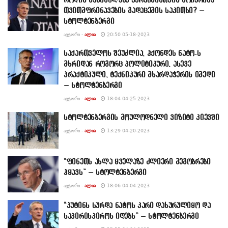
თვითმფრინავების გადაცემის საკითხი? –
სტოლტენბერგი
ᲐᲕᲢᲝᲠᲘ -
ᲐᲚᲘᲐ
20:50 05-18-2023
საქართველოს შეუძლია, ჰქონდეს ნატო-ს
მხრიდან როგორც პოლიტიკური, ასევე
პრაქტიკული, ტექნიკური მხარდაჭერის იმედი
– სტოლტენბერგი
ᲐᲕᲢᲝᲠᲘ -
ᲐᲚᲘᲐ
18:04 04-25-2023
სტოლტენბერგის მოულოდნელი ვიზიტი კიევში
ᲐᲕᲢᲝᲠᲘ -
ᲐᲚᲘᲐ
13:29 04-20-2023
“ფინეთს ახლა ყველაზე ძლიერი მეგობრები
ჰყავს” – სტოლტენბერგი
ᲐᲕᲢᲝᲠᲘ -
ᲐᲚᲘᲐ
18:06 04-04-2023
“პუტინს სურდა ნატოს კარი დახურულიყო და
საპირისპიროს იღებს” – სტოლტენბერგი