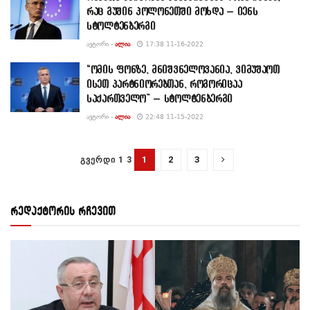
რაც გუშინ პოლონეთში მოხდა – იენს
სტოლტენბერგი
ᲐᲕᲢᲝᲠᲘ -
ᲐᲚᲘᲐ
17:38 11-16-2022
“ომის ფონზე, მნიშვნელოვანია, ვიმუშაოთ
ისეთ პარტნიორებთან, როგორიცაა
საქართველო” – სტოლტენბერგი
ᲐᲕᲢᲝᲠᲘ -
ᲐᲚᲘᲐ
22:48 11-15-2022
1
2
3
ᲒᲕᲔᲠᲓᲘ 1 3
რედაქტორის რჩევით