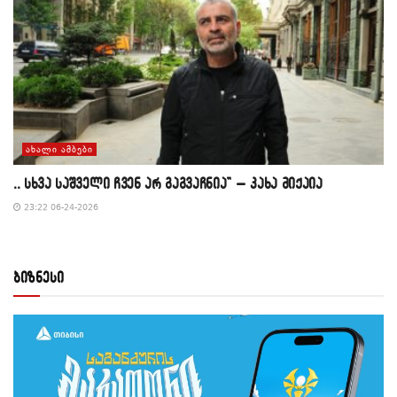
ᲐᲮᲐᲚᲘ ᲐᲛᲑᲔᲑᲘ
,, სხვა საშველი ჩვენ არ გაგვაჩნია” – კახა მიქაია
23:22 06-24-2026
ბიზნესი