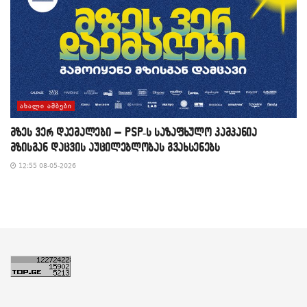
ᲐᲮᲐᲚᲘ ᲐᲛᲑᲔᲑᲘ
მზეს ვერ დაემალები – PSP-ს საზაფხულო კამპანია
მზისგან დაცვის აუცილებლობას გვახსენებს
12:55 08-05-2026