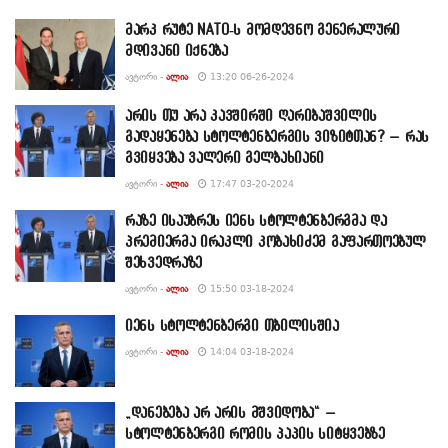
მარკ რუტე NATO-ს მომდევნო გენერალური
მდივანი იქნება
ᲐᲕᲢᲝᲠᲘ -
ᲐᲚᲘᲐ
13:20 06-26-2024
არის თუ არა კავშირში ღარიბაშვილის
გადაყენება სტოლტენბერგის ვიზიტთან? – რას
გვიყვება ვალერი გელბახიანი
ᲐᲕᲢᲝᲠᲘ -
ᲐᲚᲘᲐ
17:47 03-20-2024
რაზე ისაუბრეს იენს სტოლტენბერგმა და
პრემიერმა ირაკლი კობახიძემ გაფართოებულ
შეხვედრაზე
ᲐᲕᲢᲝᲠᲘ -
ᲐᲚᲘᲐ
15:50 03-18-2024
იენს სტოლტენბერგი თბილისშია
ᲐᲕᲢᲝᲠᲘ -
ᲐᲚᲘᲐ
14:04 03-18-2024
„დანებება არ არის მშვიდობა“ –
სტოლტენბერგი რომის პაპის სიტყვებზე