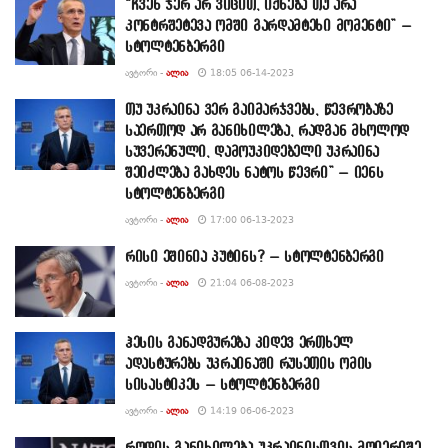
“ჩვენ ჯერ არ ვიცით, იქნება თუ არა
კონტრშეტევა ომში გარდამტეხი მომენტი” –
სტოლტენბერგი
ᲐᲕᲢᲝᲠᲘ -
ᲐᲚᲘᲐ
18:05 06-14-2023
თუ უკრაინა ვერ გაიმარჯვებს, წევრობაზე
საერთოდ არ განიხილება, რადგან მხოლოდ
სუვერენული, დამოუკიდებელი უკრაინა
შეიძლება გახდეს ნატოს წევრი” – იენს
სტოლტენბერგი
ᲐᲕᲢᲝᲠᲘ -
ᲐᲚᲘᲐ
17:00 06-13-2023
რისი ეშინია პუტინს? – სტოლტენბერგი
ᲐᲕᲢᲝᲠᲘ -
ᲐᲚᲘᲐ
21:04 06-08-2023
ჰესის განადგურება კიდევ ერთხელ
ადასტურებს უკრაინაში რუსეთის ომის
სისასტიკეს – სტოლტენბერგი
ᲐᲕᲢᲝᲠᲘ -
ᲐᲚᲘᲐ
14:19 06-06-2023
როდის განიხილება უკრაინისთვის მოიერიშე