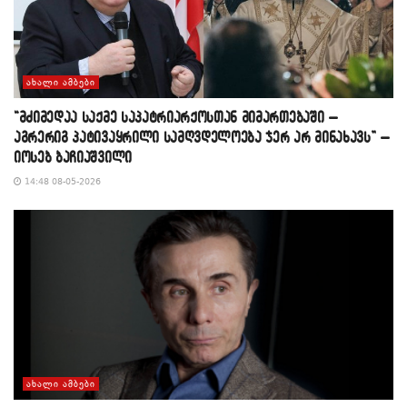
ᲐᲮᲐᲚᲘ ᲐᲛᲑᲔᲑᲘ
“მძიმედაა საქმე საპატრიარქოსთან მიმართებაში –
აგრერიგ პატივაყრილი სამღვდელოება ჯერ არ მინახავს” –
იოსებ ბაჩიაშვილი
14:48 08-05-2026
ᲐᲮᲐᲚᲘ ᲐᲛᲑᲔᲑᲘ