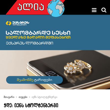
მთავარი
თეგები
იენს სტოლტენბერგი
ჭდე:
იენს სტოლტენბერგი