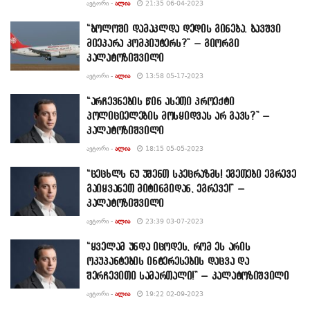
ᲐᲕᲢᲝᲠᲘ -
ᲐᲚᲘᲐ
21:35 06-04-2023
“ბოლოში დამაკლდა დედის გინება. ბავშვი
მიეპარა კომპიუტერს?” – გიორგი
კალატოზიშვილი
ᲐᲕᲢᲝᲠᲘ -
ᲐᲚᲘᲐ
13:58 05-17-2023
“არჩევნების წინ ასეთი პროექტი
პოლიციელების მოსყიდვას არ გავს?” –
კალატოზიშვილი
ᲐᲕᲢᲝᲠᲘ -
ᲐᲚᲘᲐ
18:15 05-05-2023
“ცეცხლს ნუ უშენთ სპეცრაზმს! ეგეთები ეგრევე
გაიყვანეთ მიტინგიდან, ეგრევე!” –
კალატოზიშვილი
ᲐᲕᲢᲝᲠᲘ -
ᲐᲚᲘᲐ
23:39 03-07-2023
“ყველამ უნდა იცოდეს, რომ ეს არის
ოკუპანტების ინტერესების დაცვა და
შერჩევითი სამართალი!” – კალატოზიშვილი
ᲐᲕᲢᲝᲠᲘ -
ᲐᲚᲘᲐ
19:22 02-09-2023