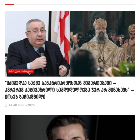
ᲐᲮᲐᲚᲘ ᲐᲛᲑᲔᲑᲘ
“მძიმედაა საქმე საპატრიარქოსთან მიმართებაში –
აგრერიგ პატივაყრილი სამღვდელოება ჯერ არ მინახავს” –
იოსებ ბაჩიაშვილი
14:48 08-05-2026