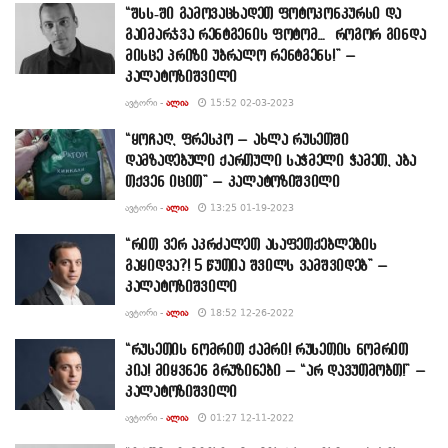
“შსს-ში გამოვაცხადეთ ფოტოკონკურსი და
გაიმარჯვა რენტგენის ფოტომ… როგორ გინდა
მისცე პრიზი უბრალო რენტგენს!” –
კალატოზიშვილი
ᲐᲕᲢᲝᲠᲘ -
ᲐᲚᲘᲐ
15:52 02-03-2023
“ყოჩაღ, ფრესკო – ახლა რუსეთში
დამზადებული ქართული საჭმელი ჭამეთ, აბა
თქვენ იცით” – კალატოზიშვილი
ᲐᲕᲢᲝᲠᲘ -
ᲐᲚᲘᲐ
13:25 01-19-2023
“რით ვერ აკრძალეთ ასაფეთქებლების
გაყიდვა?! 5 წუთია შვილს ვამშვიდებ” –
კალატოზიშვილი
ᲐᲕᲢᲝᲠᲘ -
ᲐᲚᲘᲐ
18:52 12-26-2022
“რუსეთის ნომრით ქამრი! რუსეთის ნომრით
კია! მიყვნენ გრუზინები – “არ დავუთმობთ!” –
კალატოზიშვილი
ᲐᲕᲢᲝᲠᲘ -
ᲐᲚᲘᲐ
01:27 12-11-2022