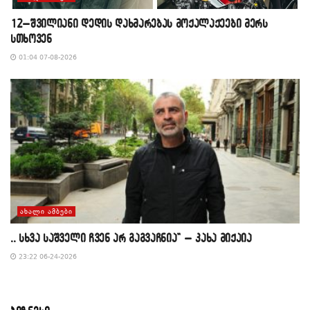
12–შვილიანი დედის დახმარებას მოქალაქეები მერს
სთხოვენ
01:04 07-08-2026
ᲐᲮᲐᲚᲘ ᲐᲛᲑᲔᲑᲘ
,, სხვა საშველი ჩვენ არ გაგვაჩნია” – კახა მიქაია
23:22 06-24-2026