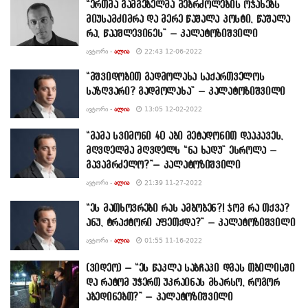
“ერთმა გამგებელმა მებრძოლების ოჯახებს
მიუსამძიმრა და მერე წაშალა პოსტი, წაშალა
რა, წააშლევინეს” – კალატოზიშვილი
ᲐᲕᲢᲝᲠᲘ -
ᲐᲚᲘᲐ
22:43 12-06-2022
“მშვიდობით გადმოლახა საქართველოს
საზღვარი? გადმოლახა” – კალატოზიშვილი
ᲐᲕᲢᲝᲠᲘ -
ᲐᲚᲘᲐ
13:05 12-02-2022
“მამა სვიმონი 40 აბი მეტადონით დააკავეს,
მღვდელმა მღვდელს “ნა ხადუ” ესროლა –
გავაგრძელო?”– კალატოზიშვილი
ᲐᲕᲢᲝᲠᲘ -
ᲐᲚᲘᲐ
21:39 11-27-2022
“ეს მათხოვრები რას ამბობენ?! ჯომ რა თქვა?
ანუ, ტრაქტორი აფეთქდა?” – კალატოზიშვილი
ᲐᲕᲢᲝᲠᲘ -
ᲐᲚᲘᲐ
01:55 11-16-2022
(ვიდეო) – “ეს წაკლა საბჩაკი დგას თბილისში
და რატომ უჭერთ უკრაინას მხარსო, როგორ
აბედინებთ?” – კალატოზიშვილი