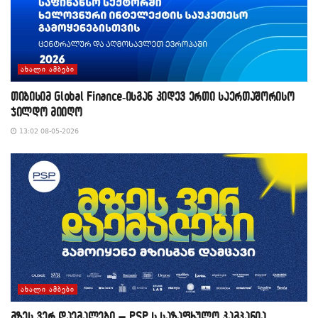
ᲐᲮᲐᲚᲘ ᲐᲛᲑᲔᲑᲘ
თიბისიმ Global Finance-ისგან კიდევ ერთი საერთაშორისო
ჯილდო მიიღო
13:02 08-05-2026
ᲐᲮᲐᲚᲘ ᲐᲛᲑᲔᲑᲘ
მზეს ვერ დაემალები – PSP-ს საზაფხულო კამპანია