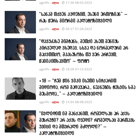
ᲐᲕᲢᲝᲠᲘ -
ᲐᲚᲘᲐ
17:46 08-04-2023
“სანამ თქვენ კვდებით, ესენი ერთობიან” –
რას წერს გიორგი კალატოზიშვილი
ᲐᲕᲢᲝᲠᲘ -
ᲐᲚᲘᲐ
00:27 07-26-2023
“დავუძახე მიმტანს, მეთქი ასეთ მენიუს
პირველად ვხედავ, სხვა და ნორმალური არ
გაქვთთქო, მპასუხობს თუ ვერ არჩევთ,
წაგიკითხავთო” – ფოტო
ᲐᲕᲢᲝᲠᲘ -
ᲐᲚᲘᲐ
19:26 07-13-2023
+18 – “ჩემ წინ ჯიპი ისეთი სიჩქარით
მიდიოდა, რომ გადაუარა… ნეკნების ტეხვის ხმა
მესმოდა…” – კალატოზიშვილი
ᲐᲕᲢᲝᲠᲘ -
ᲐᲚᲘᲐ
14:54 06-08-2023
“ივლიდით იმ მანქანით, რომელსაც არ აქვს
მუხრუჭი? არ აქვს ღვედი? რომელსაც მართავს
უვიცი და მთვრალი მძღოლი?” –
კალატოზიშვილი