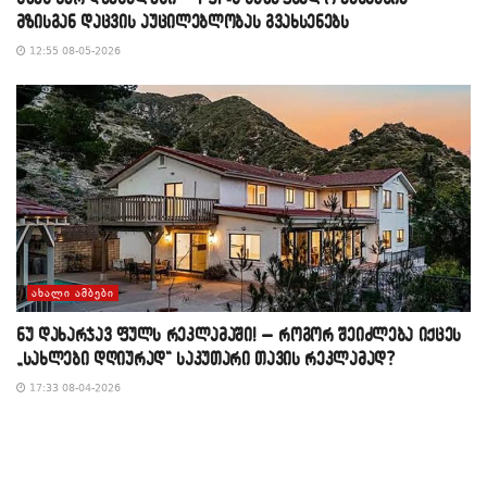
მზისგან დაცვის აუცილებლობას გვახსენებს
12:55 08-05-2026
ᲐᲮᲐᲚᲘ ᲐᲛᲑᲔᲑᲘ
​ნუ დახარჯავ ფულს რეკლამაში! – როგორ შეიძლება იქცეს
„სახლები დღიურად“ საკუთარი თავის რეკლამად?
17:33 08-04-2026