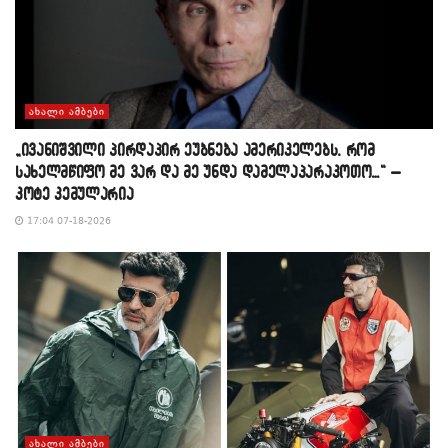
ᲐᲮᲐᲚᲘ ᲐᲛᲑᲔᲑᲘ
„ივანიშვილი პირდაპირ ეუბნება ამერიკელებს, რომ
სახელმწიფო მე ვარ და მე უნდა დამელაპარაკოთო…“ –
კოტე კემულარია
17:04 07-18-2026
ᲐᲮᲐᲚᲘ ᲐᲛᲑᲔᲑᲘ