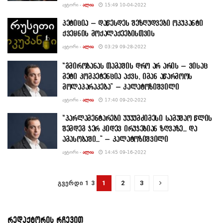
ᲐᲕᲢᲝᲠᲘ -
ᲐᲚᲘᲐ
15:49 10-04-2022
პეტიცია – დაწესდეს შეზღუდვები ოკუპანტი
ქვეყნის მოქალაქეებისთვის
ᲐᲕᲢᲝᲠᲘ -
ᲐᲚᲘᲐ
03:29 09-28-2022
“გმირობანას თამაშის დრო არ არის – ვისაც
მეტი კომპეტენცია აქვს, იმან აწარმოოს
მოლაპარაკება” – კალატოზიშვილი
ᲐᲕᲢᲝᲠᲘ -
ᲐᲚᲘᲐ
17:40 09-20-2022
“პარლამენტარები უუუუმძიმესი სამუშაო წლის
შემდეგ ჯერ კიდევ ირუჯებიან ზღვაზე… და
ამასობაში…” – კალატოზიშვილი
ᲐᲕᲢᲝᲠᲘ -
ᲐᲚᲘᲐ
14:45 09-16-2022
1
2
3
ᲒᲕᲔᲠᲓᲘ 1 3
რედაქტორის რჩევით