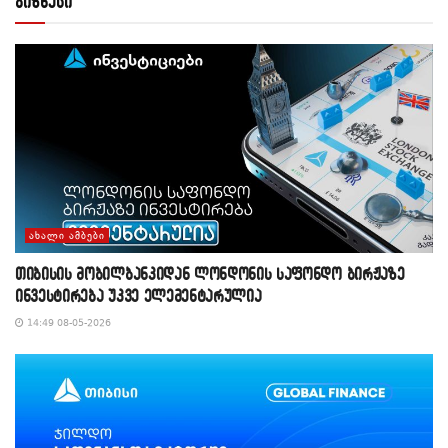
ბიზნესი
ᲐᲮᲐᲚᲘ ᲐᲛᲑᲔᲑᲘ
თიბისის მობილბანკიდან ლონდონის საფონდო ბირჟაზე
ინვესტირება უკვე ელემენტარულია
14:49 08-05-2026