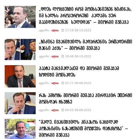
„დღეს ლოცვებში რომ მოიხსენიებენ ბიძინას,
იმ ხალხს პროკურორები კალამს ვერ
გააგდებინებენ ხელიდან“ – გიორგი გუგავა
ᲐᲕᲢᲝᲠᲘ -
ᲐᲚᲘᲐ
17:19 06-13-2022
„ბიძინა ივანიშვილს გადარჩენის ერთადერთი
შანსი აქვს“ – გიორგი გუგავა
ᲐᲕᲢᲝᲠᲘ -
ᲐᲚᲘᲐ
16:46 06-13-2022
პაატა მანჯგალაძემ და გიორგი გუგავამ
ბოდიში მოიხადეს
ᲐᲕᲢᲝᲠᲘ -
ᲐᲚᲘᲐ
01:11 06-06-2022
რას ამბობს გიორგი გუგავა პირდაპირ ეთერში
მომხდარ ჩხუბზე
ᲐᲕᲢᲝᲠᲘ -
ᲐᲚᲘᲐ
00:03 06-06-2022
“მალე, ივანიშვილს პიკასოს ნაცვლად
კობახიძის ნახატებით მოუწევს დატკბობა” –
გიორგი გუგავა