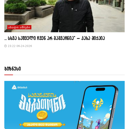
ᲐᲮᲐᲚᲘ ᲐᲛᲑᲔᲑᲘ
,, სხვა საშველი ჩვენ არ გაგვაჩნია” – კახა მიქაია
23:22 06-24-2026
ბიზნესი