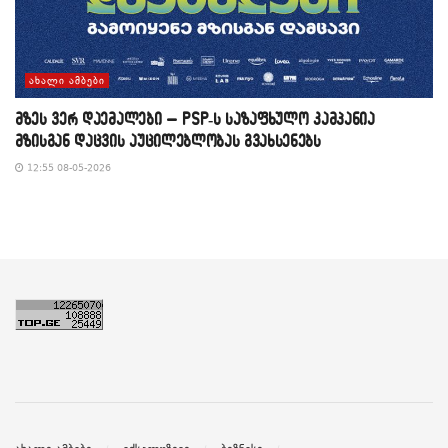
ᲐᲮᲐᲚᲘ ᲐᲛᲑᲔᲑᲘ
მზეს ვერ დაემალები – PSP-ს საზაფხულო კამპანია
მზისგან დაცვის აუცილებლობას გვახსენებს
12:55 08-05-2026