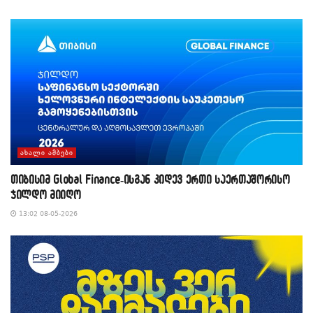
ᲐᲮᲐᲚᲘ ᲐᲛᲑᲔᲑᲘ
თიბისიმ Global Finance-ისგან კიდევ ერთი საერთაშორისო
ჯილდო მიიღო
13:02 08-05-2026