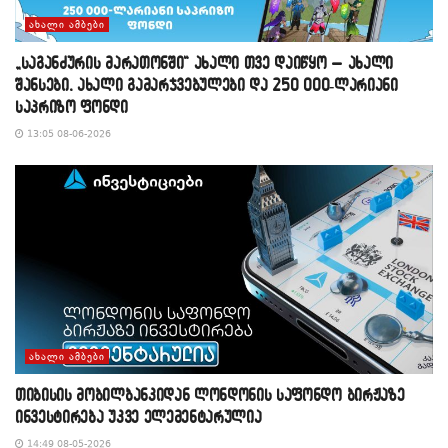
ᲐᲮᲐᲚᲘ ᲐᲛᲑᲔᲑᲘ
„საგანძურის მარათონში“ ახალი თვე დაიწყო – ახალი
შანსები, ახალი გამარჯვებულები და 250 000-ლარიანი
საპრიზო ფონდი
13:05 08-06-2026
ᲐᲮᲐᲚᲘ ᲐᲛᲑᲔᲑᲘ
თიბისის მობილბანკიდან ლონდონის საფონდო ბირჟაზე
ინვესტირება უკვე ელემენტარულია
14:49 08-05-2026