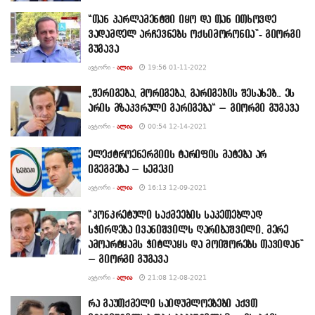
“თან პარლამენტში იყო და თან ითხოვდე
ვადამდელ არჩევნებს ოქსიმორონია”- გიორგი
გუგავა
ᲐᲕᲢᲝᲠᲘ -
ᲐᲚᲘᲐ
19:56 01-11-2022
„შერიგება, მორიგება, გარიგების შესახებ.. ეს
არის მზაკვრული გარიგება“ – გიორგი გუგავა
ᲐᲕᲢᲝᲠᲘ -
ᲐᲚᲘᲐ
00:54 12-14-2021
ელექტროენერგიის ტარიფის მატება არ
იგეგმება – სემეკი
ᲐᲕᲢᲝᲠᲘ -
ᲐᲚᲘᲐ
16:13 12-09-2021
“კონკრეტული საქმეების საკეთებლად
სჭირდება ივანიშვილს ღარიბაშვილი, მერე
ამოარტყამს ჭიტლაყს და მოიშორებს თავიდან”
– გიორგი გუგავა
ᲐᲕᲢᲝᲠᲘ -
ᲐᲚᲘᲐ
21:08 12-08-2021
რა გაუთქმელი საიდუმლოებები აქვთ