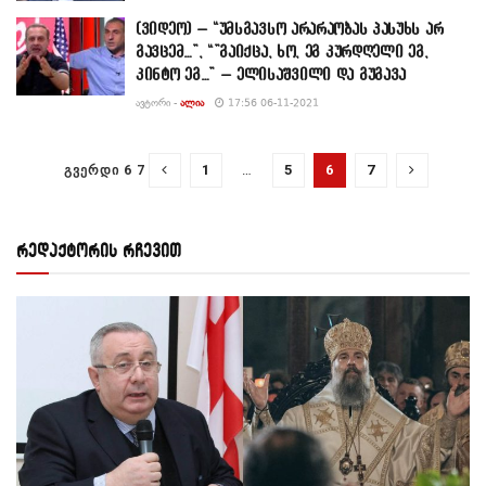
(ვიდეო) – “უმსგავსო არარაობას პასუხს არ
გავცემ…”, “”გაიქცა, ხო, ეგ კურდღელი ეგ,
კინტო ეგ…” – ელისაშვილი და გუგავა
ᲐᲕᲢᲝᲠᲘ -
ᲐᲚᲘᲐ
17:56 06-11-2021
1
…
5
6
7
ᲒᲕᲔᲠᲓᲘ 6 7
რედაქტორის რჩევით