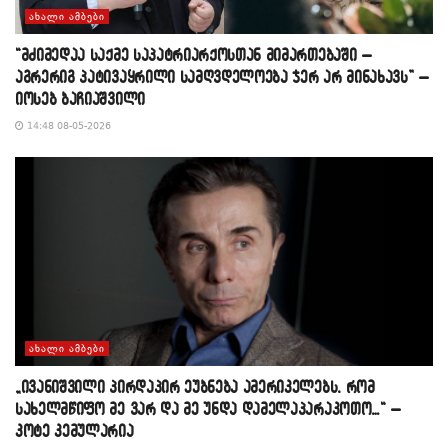
ᲐᲮᲐᲚᲘ ᲐᲛᲑᲔᲑᲘ
“მძიმედაა საქმე საპატრიარქოსთან მიმართებაში –
აგრერიგ პატივაყრილი სამღვდელოება ჯერ არ მინახავს” –
იოსებ ბაჩიაშვილი
14:48 08-05-2026
ᲐᲮᲐᲚᲘ ᲐᲛᲑᲔᲑᲘ
„ივანიშვილი პირდაპირ ეუბნება ამერიკელებს, რომ
სახელმწიფო მე ვარ და მე უნდა დამელაპარაკოთო…“ –
კოტე კემულარია