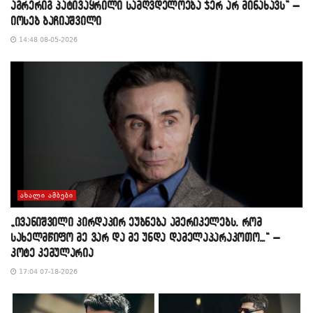
აგრერიგ პატივაყრილი სამღვდელოება ჯერ არ მინახავს” –
იოსებ ბაჩიაშვილი
14:48 08-05-2026
ᲐᲮᲐᲚᲘ ᲐᲛᲑᲔᲑᲘ
„ივანიშვილი პირდაპირ ეუბნება ამერიკელებს, რომ
სახელმწიფო მე ვარ და მე უნდა დამელაპარაკოთო…“ –
კოტე კემულარია
17:04 07-18-2026