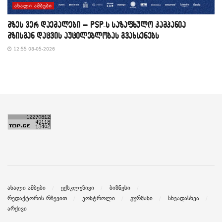
ᲐᲮᲐᲚᲘ ᲐᲛᲑᲔᲑᲘ
მზეს ვერ დაემალები – PSP-ს საზაფხულო კამპანია
მზისგან დაცვის აუცილებლობას გვახსენებს
12:55 08-05-2026
ახალი ამბები
ექსკლუზივი
ბიზნესი
რედაქტორის რჩევით
კონტროლი
გურმანი
სხვადასხვა
არქივი