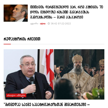
თითქმის დარწმუნებული ვარ, რომ პუტინის 70
წლის იუბილეზე რუსეთი გამარჯვებას
გამოაცხადებს – გარი კასპაროვი
ᲐᲕᲢᲝᲠᲘ -
ᲐᲚᲘᲐ
16:42 07-22-2022
რედაქტორის რჩევით
ᲐᲮᲐᲚᲘ ᲐᲛᲑᲔᲑᲘ
“მძიმედაა საქმე საპატრიარქოსთან მიმართებაში –