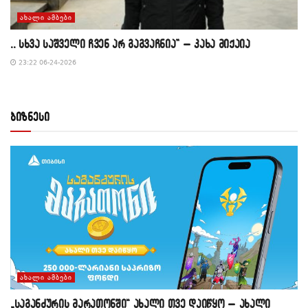
ᲐᲮᲐᲚᲘ ᲐᲛᲑᲔᲑᲘ
,, სხვა საშველი ჩვენ არ გაგვაჩნია” – კახა მიქაია
23:22 06-24-2026
ბიზნესი
ᲐᲮᲐᲚᲘ ᲐᲛᲑᲔᲑᲘ
„საგანძურის მარათონში“ ახალი თვე დაიწყო – ახალი