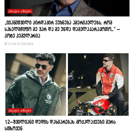
ᲐᲮᲐᲚᲘ ᲐᲛᲑᲔᲑᲘ
„ივანიშვილი პირდაპირ ეუბნება ამერიკელებს, რომ
სახელმწიფო მე ვარ და მე უნდა დამელაპარაკოთო…“ –
კოტე კემულარია
17:04 07-18-2026
ᲐᲮᲐᲚᲘ ᲐᲛᲑᲔᲑᲘ
12–შვილიანი დედის დახმარებას მოქალაქეები მერს
სთხოვენ