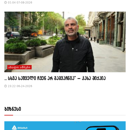
01:04 07-08-2026
ᲐᲮᲐᲚᲘ ᲐᲛᲑᲔᲑᲘ
,, სხვა საშველი ჩვენ არ გაგვაჩნია” – კახა მიქაია
23:22 06-24-2026
ბიზნესი