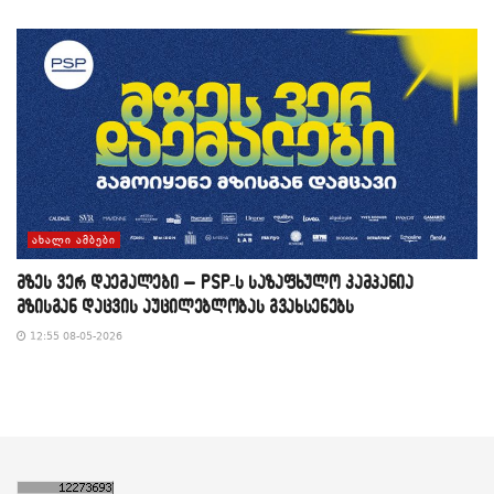
ᲐᲮᲐᲚᲘ ᲐᲛᲑᲔᲑᲘ
მზეს ვერ დაემალები – PSP-ს საზაფხულო კამპანია
მზისგან დაცვის აუცილებლობას გვახსენებს
12:55 08-05-2026