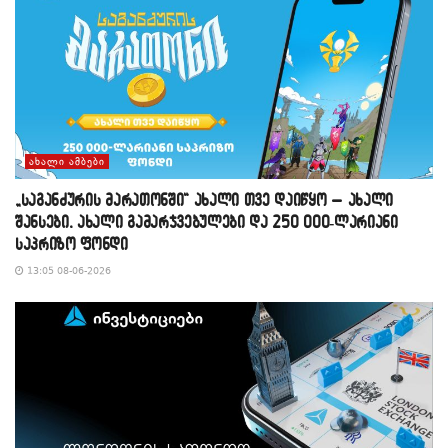
ᲐᲮᲐᲚᲘ ᲐᲛᲑᲔᲑᲘ
„საგანძურის მარათონში“ ახალი თვე დაიწყო – ახალი
შანსები, ახალი გამარჯვებულები და 250 000-ლარიანი
საპრიზო ფონდი
13:05 08-06-2026