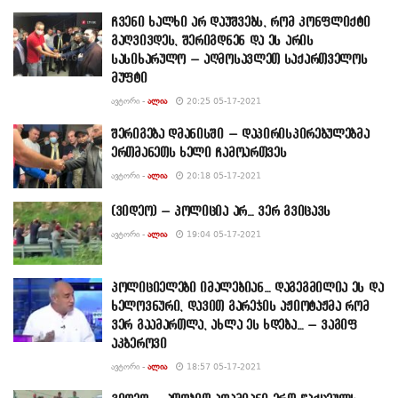
ჩვენი ხალხი არ დაუშვებს, რომ კონფლიქტი
გაღვივდეს, შერიგდნენ და ეს არის
სასიხარულო – აღმოსავლეთ საქართველოს
მუფტი
ᲐᲕᲢᲝᲠᲘ -
ᲐᲚᲘᲐ
20:25 05-17-2021
შერიგება დმანისში – დაპირისპირებულებმა
ერთმანეთს ხელი ჩამოართვეს
ᲐᲕᲢᲝᲠᲘ -
ᲐᲚᲘᲐ
20:18 05-17-2021
(ვიდეო) – პოლიცია არ… ვერ გვიცავს
ᲐᲕᲢᲝᲠᲘ -
ᲐᲚᲘᲐ
19:04 05-17-2021
პოლიციელები იმალებიან… დაგეგმილია ეს და
ხელოვნური, დავით გარეჯის აჟიოტაჟმა რომ
ვერ გაამართლა, ახლა ეს ხდება… – ვაგიფ
აკბეროვი
ᲐᲕᲢᲝᲠᲘ -
ᲐᲚᲘᲐ
18:57 05-17-2021