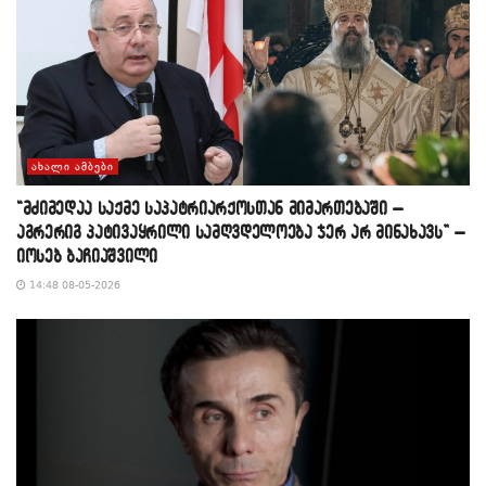
ᲐᲮᲐᲚᲘ ᲐᲛᲑᲔᲑᲘ
“მძიმედაა საქმე საპატრიარქოსთან მიმართებაში –
აგრერიგ პატივაყრილი სამღვდელოება ჯერ არ მინახავს” –
იოსებ ბაჩიაშვილი
14:48 08-05-2026