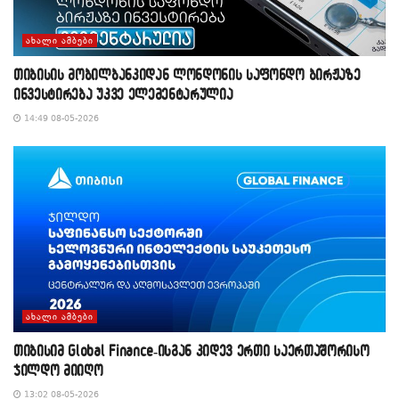
ᲐᲮᲐᲚᲘ ᲐᲛᲑᲔᲑᲘ
თიბისის მობილბანკიდან ლონდონის საფონდო ბირჟაზე
ინვესტირება უკვე ელემენტარულია
14:49 08-05-2026
ᲐᲮᲐᲚᲘ ᲐᲛᲑᲔᲑᲘ
თიბისიმ Global Finance-ისგან კიდევ ერთი საერთაშორისო
ჯილდო მიიღო
13:02 08-05-2026