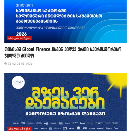
ᲐᲮᲐᲚᲘ ᲐᲛᲑᲔᲑᲘ
თიბისიმ Global Finance-ისგან კიდევ ერთი საერთაშორისო
ჯილდო მიიღო
13:02 08-05-2026
ᲐᲮᲐᲚᲘ ᲐᲛᲑᲔᲑᲘ