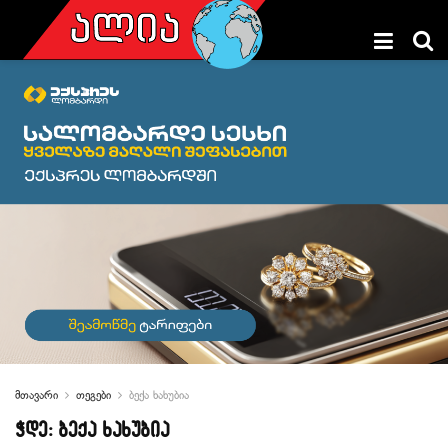
მთავარი
თეგები
ბექა ხახუბია
ჭდე:
ბექა ხახუბია