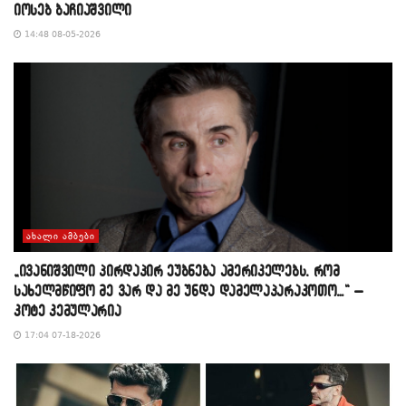
იოსებ ბაჩიაშვილი
14:48 08-05-2026
ᲐᲮᲐᲚᲘ ᲐᲛᲑᲔᲑᲘ
„ივანიშვილი პირდაპირ ეუბნება ამერიკელებს, რომ
სახელმწიფო მე ვარ და მე უნდა დამელაპარაკოთო…“ –
კოტე კემულარია
17:04 07-18-2026