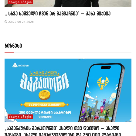
ᲐᲮᲐᲚᲘ ᲐᲛᲑᲔᲑᲘ
,, სხვა საშველი ჩვენ არ გაგვაჩნია” – კახა მიქაია
23:22 06-24-2026
ბიზნესი
ᲐᲮᲐᲚᲘ ᲐᲛᲑᲔᲑᲘ
„საგანძურის მარათონში“ ახალი თვე დაიწყო – ახალი
შანსები, ახალი გამარჯვებულები და 250 000-ლარიანი