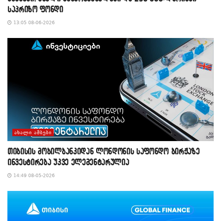
საპრიზო ფონდი
13:05 08-06-2026
ᲐᲮᲐᲚᲘ ᲐᲛᲑᲔᲑᲘ
თიბისის მობილბანკიდან ლონდონის საფონდო ბირჟაზე
ინვესტირება უკვე ელემენტარულია
14:49 08-05-2026