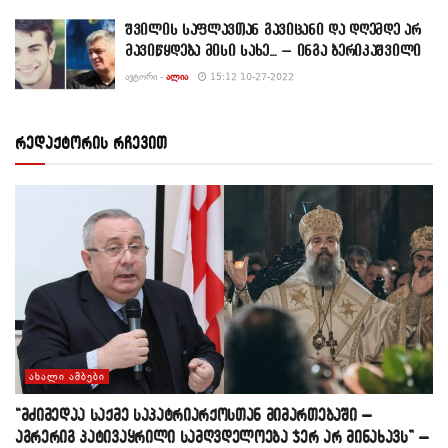
შვილის საფლავთან გავიცანი და დღემდე არ
მავიწყდება მისი სახე… – ინგა ბერიკაშვილი
ᲐᲕᲢᲝᲠᲘ -
ᲐᲚᲘᲐ
15:12 10-27-2022
რედაქტორის რჩევით
ᲐᲮᲐᲚᲘ ᲐᲛᲑᲔᲑᲘ
“მძიმედაა საქმე საპატრიარქოსთან მიმართებაში –
აგრერიგ პატივაყრილი სამღვდელოება ჯერ არ მინახავს” –