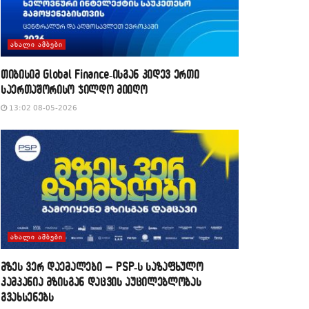
ᲐᲮᲐᲚᲘ ᲐᲛᲑᲔᲑᲘ
თიბისიმ Global Finance-ისგან კიდევ ერთი
საერთაშორისო ჯილდო მიიღო
13:02 08-05-2026
ᲐᲮᲐᲚᲘ ᲐᲛᲑᲔᲑᲘ
მზეს ვერ დაემალები – PSP-ს საზაფხულო
კამპანია მზისგან დაცვის აუცილებლობას
გვახსენებს