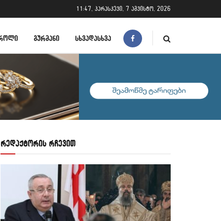
11:47, პარასკევი, 7 აგვისტო, 2026
ᲠᲝᲚᲘ
ᲒᲣᲠᲛᲐᲜᲘ
ᲡᲮᲕᲐᲓᲐᲡᲮᲕᲐ
რედაქტორის რჩევით