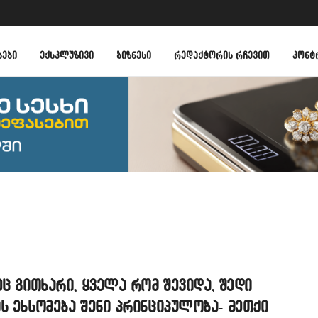
ᲑᲔᲑᲘ
ᲔᲥᲡᲙᲚᲣᲖᲘᲕᲘ
ᲑᲘᲖᲜᲔᲡᲘ
ᲠᲔᲓᲐᲥᲢᲝᲠᲘᲡ ᲠᲩᲔᲕᲘᲗ
ᲙᲝᲜᲢ
ეც გითხარი, ყველა რომ შევიდა, შედი
ს ეხსომება შენი პრინციპულობა- მეთქი