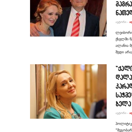
მაგრა
ნათე
ᲐᲕᲢᲝᲠᲘ -
Ა
ლეიბორი
ქსელში წ
ალანია მ
შედი არა
“ქალი
დალა
კარად
საჭმე
ბელა
ᲐᲕᲢᲝᲠᲘ -
Ა
პოლიტიკ
"მეგობარ