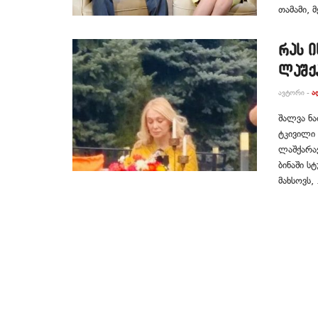
თამამი, 
რას 
ლაშქა
ᲐᲕᲢᲝᲠᲘ -
Ა
შალვა ნ
ტკივილი 
ლაშქარავ
ბინაში ს
მახსოვს, .