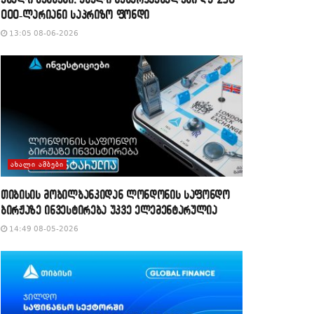
000-ლარიანი საპრიზო ფონდი
13:05 08-06-2026
ᲐᲮᲐᲚᲘ ᲐᲛᲑᲔᲑᲘ
თიბისის მობილბანკიდან ლონდონის საფონდო
ბირჟაზე ინვესტირება უკვე ელემენტარულია
14:49 08-05-2026