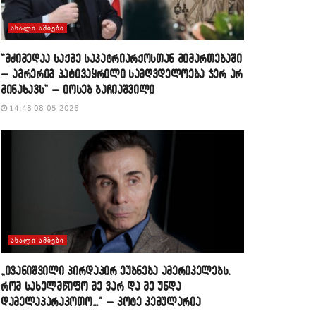
ᲐᲮᲐᲚᲘ ᲐᲛᲑᲔᲑᲘ
“მძიმედაა საქმე საპატრიარქოსთან მიმართებაში
– აგრერიგ პატივაყრილი სამღვდელოება ჯერ არ
მინახავს” – იოსებ ბაჩიაშვილი
14:48 08-05-2026
ᲐᲮᲐᲚᲘ ᲐᲛᲑᲔᲑᲘ
„ივანიშვილი პირდაპირ ეუბნება ამერიკელებს,
რომ სახელმწიფო მე ვარ და მე უნდა
დამელაპარაკოთო…“ – კოტე კემულარია