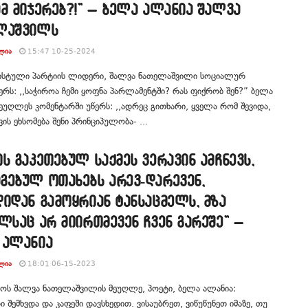
მ მიჯერებ?!” – ბელა ალანია შალვა
ლაშვილს
ᲚᲘᲐ
15:47 10-25-2024
სტული პარტიის ლიდერი, შალვა ნათელაშვილი სოციალურ
ერს: ,,საჭიროა ჩემი ყოფნა პარლამენტში? რას ფიქრობ შენ?” ბელა
ეუღლეს კომენტარში უწერს: ,,ადრეც გითხარი, ყველა რომ შევიდა,
ვის ეხსომება შენი პრინციპულობა- ...
ს გაკეთებულ საქმეს ვერავინ ამჩნევს,
გებულ ოთახებს არევ-დარევენ,
იდან გამოყრიან ტანსაცმელს, მზა
ლსაც არ მიირთმევენ ჩვენ გარეშე” –
 ალანია
ᲚᲘᲐ
18:01 06-15-2023
ოს შალვა ნათელაშვილის მეუღლე, პოეტი, ბელა ალანია:
ი შემხვდა და კაფეში დავსხედით. ვისაუბრეთ, ვიწუწუნეთ იმაზე, თუ