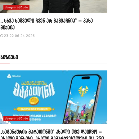
ᲐᲮᲐᲚᲘ ᲐᲛᲑᲔᲑᲘ
,, სხვა საშველი ჩვენ არ გაგვაჩნია” – კახა
მიქაია
23:22 06-24-2026
ბიზნესი
ᲐᲮᲐᲚᲘ ᲐᲛᲑᲔᲑᲘ
„საგანძურის მარათონში“ ახალი თვე დაიწყო –
ახალი შანსები, ახალი გამარჯვებულები და 250