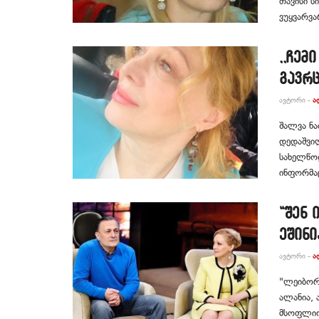
თავისი ს
ვუყვარვა
,,ჩემ
გავრ
ᲐᲕᲢᲝᲠᲘ -
Ა
შალვა ნა
დედაშვილ
სახელწოდ
ინფორმაც
“შენ 
ეშინი
ᲐᲕᲢᲝᲠᲘ -
Ა
"ლეიბორ
ალანია, 
მსოფლიო