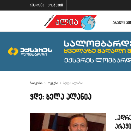
რეკლამა
კონტაქტი
ᲐᲮᲐᲚᲘ ᲐᲛ
მთავარი
თეგები
ბელა ალანია
ჭდე:
ბელა ალანია
,,ადრ
არავი