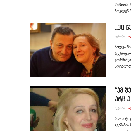
რამდენი 
მოვლენ ჩ
,,30 
ᲐᲕᲢᲝᲠᲘ -
Ა
შალვა ნ
შეუსრულდ
ქორწინებ
სიყვარუ
“ამ შ
არც 
ᲐᲕᲢᲝᲠᲘ -
Ა
პოლიტიკ
გვეშინია