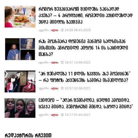
როგორ შევაყვაროთ შვილებს ჯანსაღად
კვება? – 4 პროდუქტი, რომელიც აუცილებლად
უნდა მიიღოს ბავშვმა
ᲐᲕᲢᲝᲠᲘ -
ᲐᲚᲘᲐ
20:59 06-01-2023
რას მოახმარა დომენიკ მანგომ ხალხისგან
მისთვის აგროვილი აიფონ 14 ის საყიდელი
თანხა?
ᲐᲕᲢᲝᲠᲘ -
ᲐᲚᲘᲐ
18:47 10-06-2022
“არ შეიძლება 11 წლის ბავშვს ასე მოექცნენ”
– რა ფოტოს აქვეყნებს სამირა ისმაილოვა?
ᲐᲕᲢᲝᲠᲘ -
ᲐᲚᲘᲐ
20:57 02-08-2021
(ვიდეო) – “აღარ შემიძლია, ყელში ამოვიდა,
ცეკვა მინდა, მეგობრები მინდა, სკოლა მინდა”
ᲐᲕᲢᲝᲠᲘ -
ᲐᲚᲘᲐ
15:17 01-04-2021
რედაქტორის რჩევით