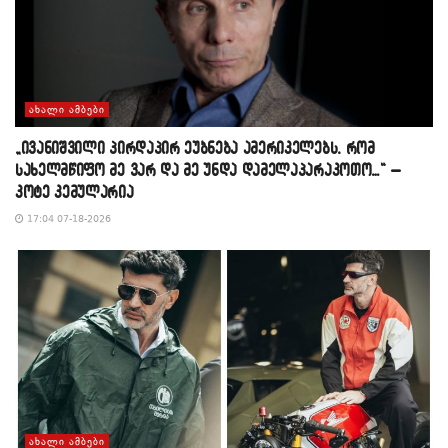
ᲐᲮᲐᲚᲘ ᲐᲛᲑᲔᲑᲘ
„ივანიშვილი პირდაპირ ეუბნება ამერიკელებს, რომ
სახელმწიფო მე ვარ და მე უნდა დამელაპარაკოთო…“ –
კოტე კემულარია
17:04 07-18-2026
ᲐᲮᲐᲚᲘ ᲐᲛᲑᲔᲑᲘ