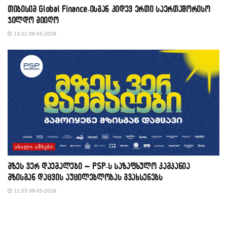
თიბისიმ Global Finance-ისგან კიდევ ერთი საერთაშორისო
ჯილდო მიიღო
13:02 08-05-2026
ᲐᲮᲐᲚᲘ ᲐᲛᲑᲔᲑᲘ
მზეს ვერ დაემალები – PSP-ს საზაფხულო კამპანია
მზისგან დაცვის აუცილებლობას გვახსენებს
12:55 08-05-2026