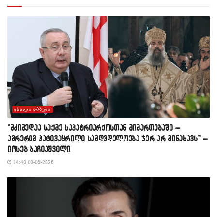
ᲐᲮᲐᲚᲘ ᲐᲛᲑᲔᲑᲘ
“მძიმედაა საქმე საპატრიარქოსთან მიმართებაში –
აგრერიგ პატივაყრილი სამღვდელოება ჯერ არ მინახავს” –
იოსებ ბაჩიაშვილი
14:48 08-05-2026