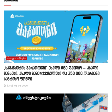
ᲐᲮᲐᲚᲘ ᲐᲛᲑᲔᲑᲘ
„საგანძურის მარათონში“ ახალი თვე დაიწყო – ახალი
შანსები, ახალი გამარჯვებულები და 250 000-ლარიანი
საპრიზო ფონდი
13:05 08-06-2026