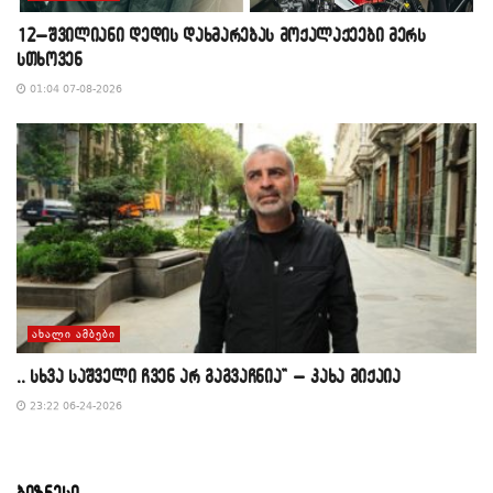
12–შვილიანი დედის დახმარებას მოქალაქეები მერს
სთხოვენ
01:04 07-08-2026
ᲐᲮᲐᲚᲘ ᲐᲛᲑᲔᲑᲘ
,, სხვა საშველი ჩვენ არ გაგვაჩნია” – კახა მიქაია
23:22 06-24-2026
ბიზნესი