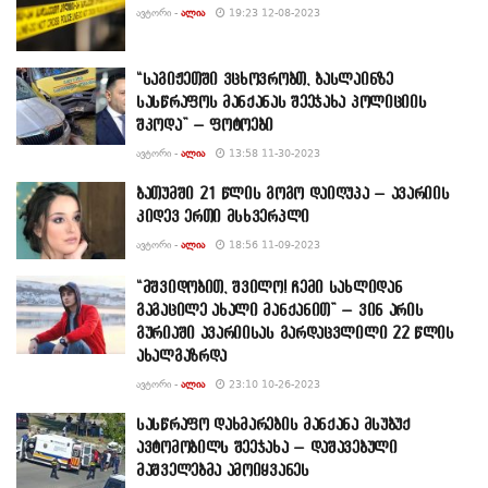
ᲐᲕᲢᲝᲠᲘ -
ᲐᲚᲘᲐ
19:23 12-08-2023
“საგიჟეთში ვცხოვრობთ, ბასლაინზე
სასწრაფოს მანქანას შეეჯახა პოლიციის
შკოდა” – ფოტოები
ᲐᲕᲢᲝᲠᲘ -
ᲐᲚᲘᲐ
13:58 11-30-2023
ბათუმში 21 წლის გოგო დაიღუპა – ავარიის
კიდევ ერთი მსხვერპლი
ᲐᲕᲢᲝᲠᲘ -
ᲐᲚᲘᲐ
18:56 11-09-2023
“მშვიდობით, შვილო! ჩემი სახლიდან
გაგაცილე ახალი მანქანით” – ვინ არის
გურიაში ავარიისას გარდაცვლილი 22 წლის
ახალგაზრდა
ᲐᲕᲢᲝᲠᲘ -
ᲐᲚᲘᲐ
23:10 10-26-2023
სასწრაფო დახმარების მანქანა მსუბუქ
ავტომობილს შეეჯახა – დაშავებული
მაშველებმა ამოიყვანეს