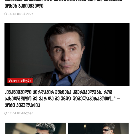
იოსებ ბაჩიაშვილი
14:48 08-05-2026
ᲐᲮᲐᲚᲘ ᲐᲛᲑᲔᲑᲘ
„ივანიშვილი პირდაპირ ეუბნება ამერიკელებს, რომ
სახელმწიფო მე ვარ და მე უნდა დამელაპარაკოთო…“ –
კოტე კემულარია
17:04 07-18-2026