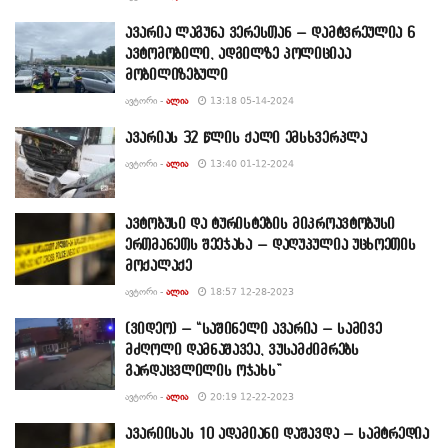
ავარია ლაგუნა ვერესთან – დამტვრეულია 6
ავტომობილი, ადგილზე პოლიციაა
მობილიზებული
ᲐᲕᲢᲝᲠᲘ -
ᲐᲚᲘᲐ
13:18 05-14-2024
ავარიას 32 წლის ქალი ემსხვერპლა
ᲐᲕᲢᲝᲠᲘ -
ᲐᲚᲘᲐ
13:40 01-12-2024
ავტობუსი და ტურისტების მიკროავტობუსი
ერთმანეთს შეეჯახა – დაღუპულია უცხოეთის
მოქალაქე
ᲐᲕᲢᲝᲠᲘ -
ᲐᲚᲘᲐ
18:57 12-28-2023
(ვიდეო) – “საშინელი ავარია – სამივე
მძღოლი დამნაშავეა, ვუსამძიმრებს
გარდაცვლილის ოჯახს”
ᲐᲕᲢᲝᲠᲘ -
ᲐᲚᲘᲐ
20:19 12-22-2023
ავარიისას 10 ადამიანი დაშავდა – სამტრედია