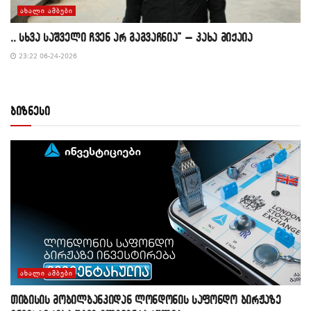
ᲐᲮᲐᲚᲘ ᲐᲛᲑᲔᲑᲘ
,, სხვა საშველი ჩვენ არ გაგვაჩნია” – კახა მიქაია
23:22 06-24-2026
ბიზნესი
ᲐᲮᲐᲚᲘ ᲐᲛᲑᲔᲑᲘ
თიბისის მობილბანკიდან ლონდონის საფონდო ბირჟაზე