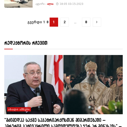
ᲐᲕᲢᲝᲠᲘ -
ᲐᲚᲘᲐ
18:05 03-15-2023
1
2
…
8
ᲒᲕᲔᲠᲓᲘ 1 8
რედაქტორის რჩევით
ᲐᲮᲐᲚᲘ ᲐᲛᲑᲔᲑᲘ
“მძიმედაა საქმე საპატრიარქოსთან მიმართებაში –
აგრერიგ პატივაყრილი სამღვდელოება ჯერ არ მინახავს” –