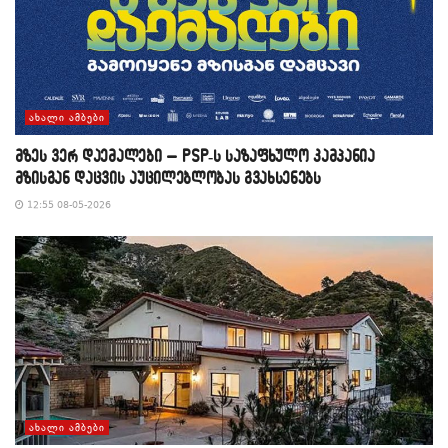
ᲐᲮᲐᲚᲘ ᲐᲛᲑᲔᲑᲘ
მზეს ვერ დაემალები – PSP-ს საზაფხულო კამპანია
მზისგან დაცვის აუცილებლობას გვახსენებს
12:55 08-05-2026
ᲐᲮᲐᲚᲘ ᲐᲛᲑᲔᲑᲘ