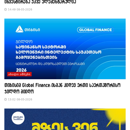
ინვესტირება უკვე ელემენტარულია
14:49 08-05-2026
ᲐᲮᲐᲚᲘ ᲐᲛᲑᲔᲑᲘ
თიბისიმ Global Finance-ისგან კიდევ ერთი საერთაშორისო
ჯილდო მიიღო
13:02 08-05-2026