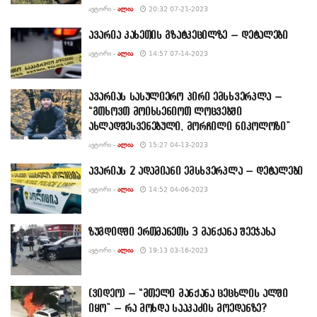
ᲐᲕᲢᲝᲠᲘ -
ᲐᲚᲘᲐ
20:32 07-21-2023
ავარია კახეთის გზატკეცილზე – დეტალები
ᲐᲕᲢᲝᲠᲘ -
ᲐᲚᲘᲐ
14:57 07-14-2023
ავარიას სასულიერო პირი ემსხვერპლა –
“გთხოვთ მოიხსენიოთ ლოცვებში
ახლადშესვენებული, მორჩილი ნიკოლოზი”
ᲐᲕᲢᲝᲠᲘ -
ᲐᲚᲘᲐ
15:27 04-13-2023
ავარიას 2 ადამიანი ემსხვერპლა – დეტალები
ᲐᲕᲢᲝᲠᲘ -
ᲐᲚᲘᲐ
14:52 04-06-2023
ზუგდიდში ერთმანეთს 3 მანქანა შეეჯახა
ᲐᲕᲢᲝᲠᲘ -
ᲐᲚᲘᲐ
19:13 03-16-2023
(ვიდეო) – “მთელი მანქანა ცეცხლის ალში
იყო” – რა მოხდა სააკაძის მოედანზე?