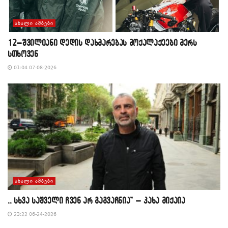
ᲐᲮᲐᲚᲘ ᲐᲛᲑᲔᲑᲘ
12–შვილიანი დედის დახმარებას მოქალაქეები მერს
სთხოვენ
01:04 07-08-2026
ᲐᲮᲐᲚᲘ ᲐᲛᲑᲔᲑᲘ
,, სხვა საშველი ჩვენ არ გაგვაჩნია” – კახა მიქაია
23:22 06-24-2026