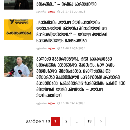
ვიხრები…” – ირინა სარიშვილი
ᲐᲕᲢᲝᲠᲘ -
ᲐᲚᲘᲐ
21:17 11-29-2025
,,ჩვენთვის ალეკო ელისაშვილის
დღევანდელი ქმედება მიუღებელი და
გაუმართლებელია“ – ლელო ძლიერი
საქართველოს განცხადება
ᲐᲕᲢᲝᲠᲘ -
ᲐᲚᲘᲐ
18:46 11-29-2025
კალაძე გვპირდებოდა, რომ საპარკინგე
სივრცეებს ააშენებდა, მანახოს, სად არის
მიწისზედა, მიწისქვეშა, წყალქვეშა თუ
მთვარეზე გაკეთებული სადგომები! არაფერი
გაუკეთებია, სამაგიეროდ ჯარიმების სახით 130
მილიონი ლარი ამოიღეს – ალეკო
ელისაშვილი
ᲐᲕᲢᲝᲠᲘ -
ᲐᲚᲘᲐ
16:36 09-19-2025
1
2
…
13
ᲒᲕᲔᲠᲓᲘ 1 13