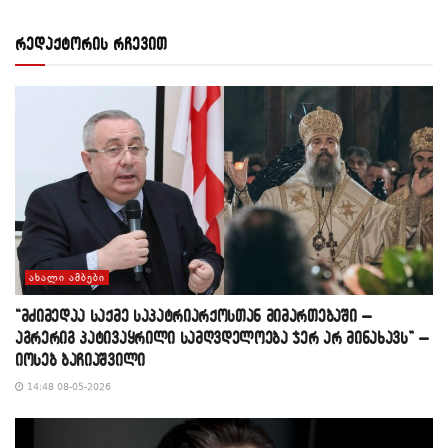
რედაქტორის რჩევით
ᲐᲮᲐᲚᲘ ᲐᲛᲑᲔᲑᲘ
“მძიმედაა საქმე საპატრიარქოსთან მიმართებაში –
აგრერიგ პატივაყრილი სამღვდელოება ჯერ არ მინახავს” –
იოსებ ბაჩიაშვილი
14:48 08-05-2026