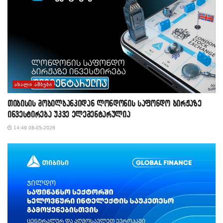
ᲐᲮᲐᲚᲘ ᲐᲛᲑᲔᲑᲘ
თიბისის მობილბანკიდან ლონდონის საფონდო ბირჟაზე
ინვესტირება უკვე ელემენტარულია
14:49 08-05-2026