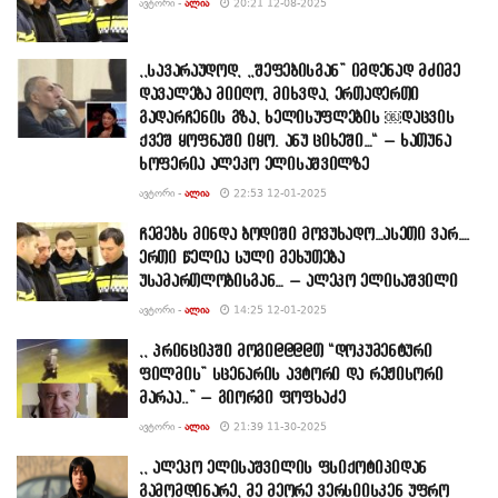
ᲐᲕᲢᲝᲠᲘ -
ᲐᲚᲘᲐ
20:21 12-08-2025
,,სავარაუდოდ, ,,შეფებისგან” იმდენად მძიმე
დავალება მიიღო, მიხვდა, ერთადერთი
გადარჩენის გზა, ხელისუფლების ￼დაცვის
ქვეშ ყოფნაში იყო. ანუ ციხეში…“ – ხათუნა
ხოფერია ალეკო ელისაშვილზე
ᲐᲕᲢᲝᲠᲘ -
ᲐᲚᲘᲐ
22:53 12-01-2025
ჩემებს მინდა ბოდიში მოვუხადო…ასეთი ვარ….
ერთი წელია სული მეხუთება
უსამართლობისგან… – ალეკო ელისაშვილი
ᲐᲕᲢᲝᲠᲘ -
ᲐᲚᲘᲐ
14:25 12-01-2025
,, პრინციპში მოგი@@@@თ “დოკუმენტური
ფილმის” სცენარის ავტორი და რეჟისორი
მარაა..” – გიორგი ფოფხაძე
ᲐᲕᲢᲝᲠᲘ -
ᲐᲚᲘᲐ
21:39 11-30-2025
,, ალეკო ელისაშვილის ფსიქოტიპიდან
გამომდინარე, მე მეორე ვერსიისკენ უფრო