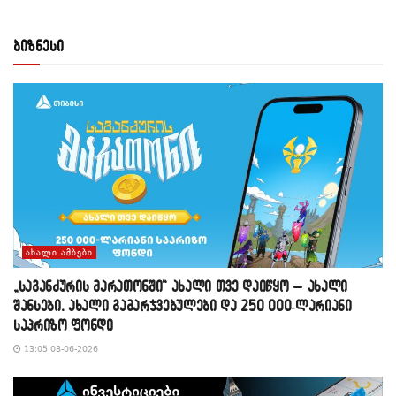
ბიზნესი
ᲐᲮᲐᲚᲘ ᲐᲛᲑᲔᲑᲘ
„საგანძურის მარათონში“ ახალი თვე დაიწყო – ახალი
შანსები, ახალი გამარჯვებულები და 250 000-ლარიანი
საპრიზო ფონდი
13:05 08-06-2026