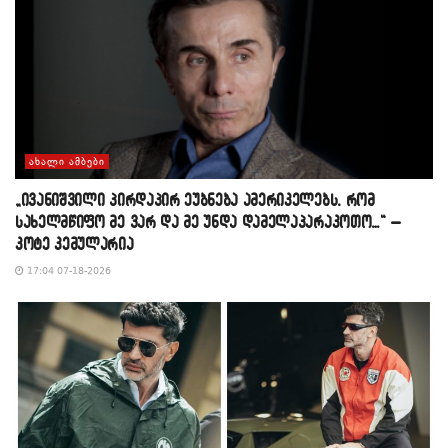
ᲐᲮᲐᲚᲘ ᲐᲛᲑᲔᲑᲘ
„ივანიშვილი პირდაპირ ეუბნება ამერიკელებს, რომ
სახელმწიფო მე ვარ და მე უნდა დამელაპარაკოთო…“ –
კოტე კემულარია
17:04 07-18-2026