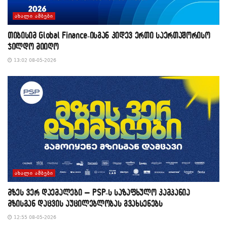
ᲐᲮᲐᲚᲘ ᲐᲛᲑᲔᲑᲘ
თიბისიმ Global Finance-ისგან კიდევ ერთი საერთაშორისო
ჯილდო მიიღო
13:02 08-05-2026
ᲐᲮᲐᲚᲘ ᲐᲛᲑᲔᲑᲘ
მზეს ვერ დაემალები – PSP-ს საზაფხულო კამპანია
მზისგან დაცვის აუცილებლობას გვახსენებს
12:55 08-05-2026