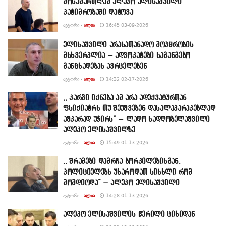
მოსამართლემ ალეკო ელისაშვილი
პატიმრობაში დატოვა
ᲐᲕᲢᲝᲠᲘ -
ᲐᲚᲘᲐ
16:45 03-09-2026
ელისაშვილი არასათანადო მოპყრობის
მსხვერპლია – ადვოკატები საგანგებო
განცხადებას ავრცელებენ
ᲐᲕᲢᲝᲠᲘ -
ᲐᲚᲘᲐ
14:32 02-17-2026
,, კარგი იქნება ამ არა ადექვატურთან
ფსიქიატრს თუ შეუშვებენ დასალაპარაკებლად
აშკარად უჭირს” – ლადო სადღობელაშვილი
ალეკო ელისაშვილზე
ᲐᲕᲢᲝᲠᲘ -
ᲐᲚᲘᲐ
15:49 01-13-2026
,, შრამები დამრჩა ბორკილებისგან.
პოლიციელებს უხაროდათ სისხლი რომ
მომდიოდა” – ალეკო ელისაშვილი
ᲐᲕᲢᲝᲠᲘ -
ᲐᲚᲘᲐ
14:28 01-13-2026
ალეკო ელისაშვილის წერილი ციხიდან