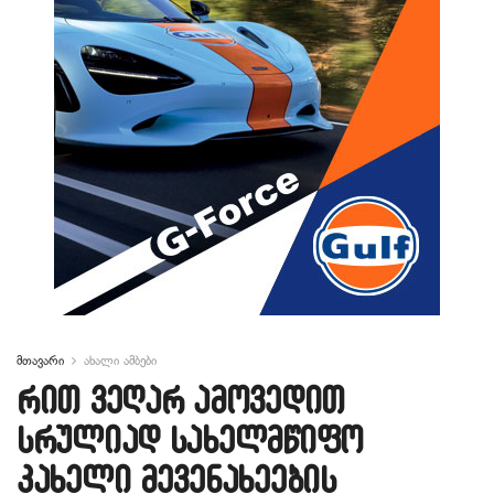
მთავარი
ახალი ამბები
რით ვეღარ ამოვედით
სრულიად სახელმწიფო
კახელი მევენახეების