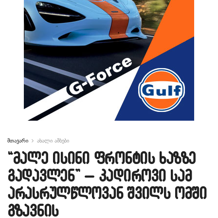
მთავარი
ახალი ამბები
“მალე ისინი ფრონტის ხაზზე
გადავლენ” – კადიროვი სამ
არასრულწლოვან შვილს ომში
გზავნის