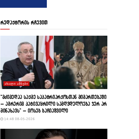
რედაქტორის რჩევით
ᲐᲮᲐᲚᲘ ᲐᲛᲑᲔᲑᲘ
“მძიმედაა საქმე საპატრიარქოსთან მიმართებაში
– აგრერიგ პატივაყრილი სამღვდელოება ჯერ არ
მინახავს” – იოსებ ბაჩიაშვილი
14:48 08-05-2026