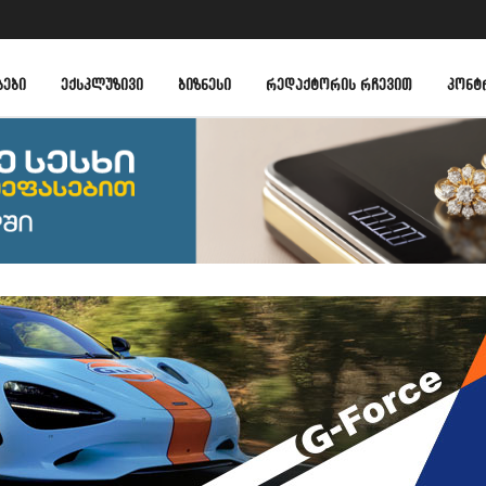
ᲑᲔᲑᲘ
ᲔᲥᲡᲙᲚᲣᲖᲘᲕᲘ
ᲑᲘᲖᲜᲔᲡᲘ
ᲠᲔᲓᲐᲥᲢᲝᲠᲘᲡ ᲠᲩᲔᲕᲘᲗ
ᲙᲝᲜᲢ