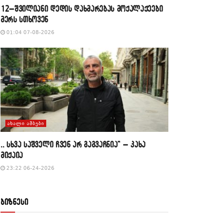
12–შვილიანი დედის დახმარებას მოქალაქეები
მერს სთხოვენ
01:04 07-08-2026
ᲐᲮᲐᲚᲘ ᲐᲛᲑᲔᲑᲘ
,, სხვა საშველი ჩვენ არ გაგვაჩნია” – კახა
მიქაია
23:22 06-24-2026
ბიზნესი