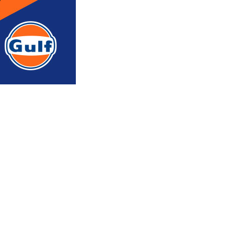
რედაქტორის რჩევით
ᲐᲮᲐᲚᲘ ᲐᲛᲑᲔᲑᲘ