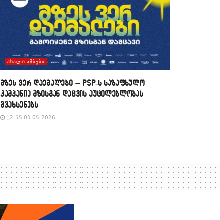
ᲐᲮᲐᲚᲘ ᲐᲛᲑᲔᲑᲘ
მზეს ვერ დაემალები – PSP-ს საზაფხულო
კამპანია მზისგან დაცვის აუცილებლობას
გვახსენებს
12:55 08-05-2026