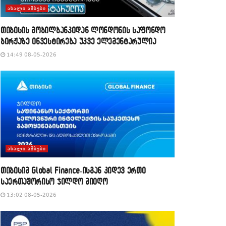
ᲐᲮᲐᲚᲘ ᲐᲛᲑᲔᲑᲘ
თიბისის მობილბანკიდან ლონდონის საფონდო
ბირჟაზე ინვესტირება უკვე ელემენტარულია
14:49 08-05-2026
ᲐᲮᲐᲚᲘ ᲐᲛᲑᲔᲑᲘ
თიბისიმ Global Finance-ისგან კიდევ ერთი
საერთაშორისო ჯილდო მიიღო
13:02 08-05-2026