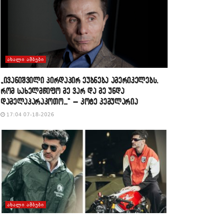
ᲐᲮᲐᲚᲘ ᲐᲛᲑᲔᲑᲘ
„ივანიშვილი პირდაპირ ეუბნება ამერიკელებს,
რომ სახელმწიფო მე ვარ და მე უნდა
დამელაპარაკოთო…“ – კოტე კემულარია
17:04 07-18-2026
ᲐᲮᲐᲚᲘ ᲐᲛᲑᲔᲑᲘ