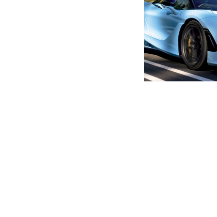
მთავარი
ახალი ამბები
“ეს ხატმფრენი ვიგინდარა,
ურტყამდა”– ჩერგოლეიშვი
ავტორი -
ალია
17:38 07-31-2025
-
ახალი ა