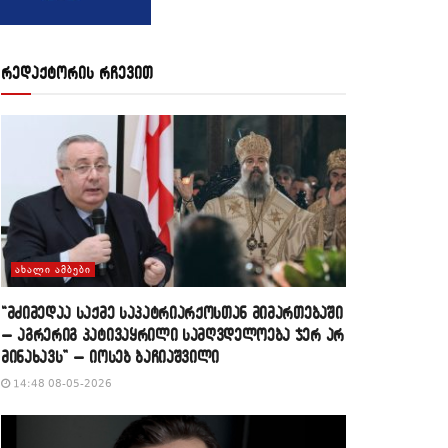
რედაქტორის რჩევით
ᲐᲮᲐᲚᲘ ᲐᲛᲑᲔᲑᲘ
“მძიმედაა საქმე საპატრიარქოსთან მიმართებაში
– აგრერიგ პატივაყრილი სამღვდელოება ჯერ არ
მინახავს” – იოსებ ბაჩიაშვილი
14:48 08-05-2026