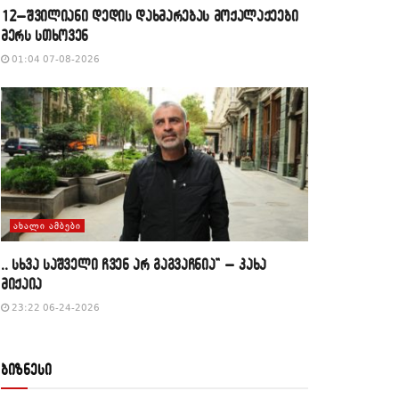
12–შვილიანი დედის დახმარებას მოქალაქეები
მერს სთხოვენ
01:04 07-08-2026
ᲐᲮᲐᲚᲘ ᲐᲛᲑᲔᲑᲘ
,, სხვა საშველი ჩვენ არ გაგვაჩნია” – კახა
მიქაია
23:22 06-24-2026
ბიზნესი