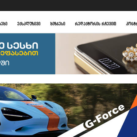
ᲑᲔᲑᲘ
ᲔᲥᲡᲙᲚᲣᲖᲘᲕᲘ
ᲑᲘᲖᲜᲔᲡᲘ
ᲠᲔᲓᲐᲥᲢᲝᲠᲘᲡ ᲠᲩᲔᲕᲘᲗ
ᲙᲝᲜᲢ