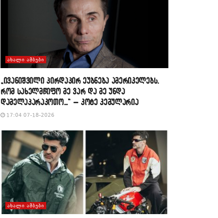
ᲐᲮᲐᲚᲘ ᲐᲛᲑᲔᲑᲘ
„ივანიშვილი პირდაპირ ეუბნება ამერიკელებს,
რომ სახელმწიფო მე ვარ და მე უნდა
დამელაპარაკოთო…“ – კოტე კემულარია
17:04 07-18-2026
ᲐᲮᲐᲚᲘ ᲐᲛᲑᲔᲑᲘ