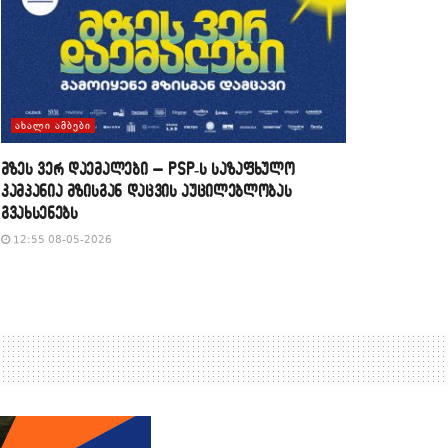
ᲐᲮᲐᲚᲘ ᲐᲛᲑᲔᲑᲘ
მზეს ვერ დაემალები – PSP-ს საზაფხულო
კამპანია მზისგან დაცვის აუცილებლობას
გვახსენებს
12:55 08-05-2026