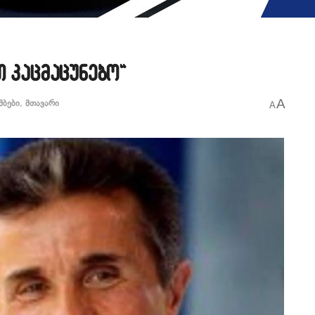
თ კაცმაცუნებო“
A
მბები
,
მთავარი
A