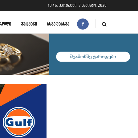
18:46, პარასკევი, 7 აგვისტო, 2026
ᲠᲝᲚᲘ
ᲒᲣᲠᲛᲐᲜᲘ
ᲡᲮᲕᲐᲓᲐᲡᲮᲕᲐ