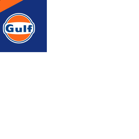
რედაქტორის რჩევით
ᲐᲮᲐᲚᲘ ᲐᲛᲑᲔᲑᲘ