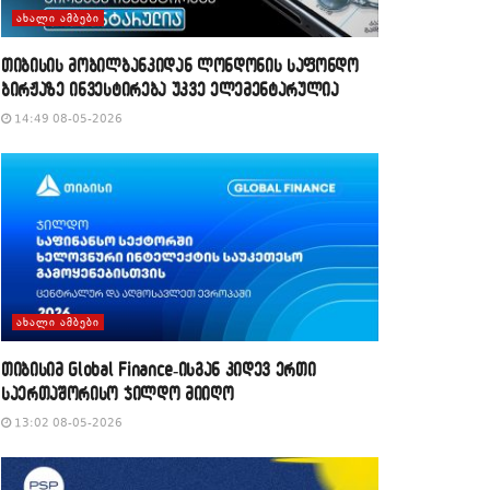
ᲐᲮᲐᲚᲘ ᲐᲛᲑᲔᲑᲘ
თიბისის მობილბანკიდან ლონდონის საფონდო
ბირჟაზე ინვესტირება უკვე ელემენტარულია
14:49 08-05-2026
ᲐᲮᲐᲚᲘ ᲐᲛᲑᲔᲑᲘ
თიბისიმ Global Finance-ისგან კიდევ ერთი
საერთაშორისო ჯილდო მიიღო
13:02 08-05-2026