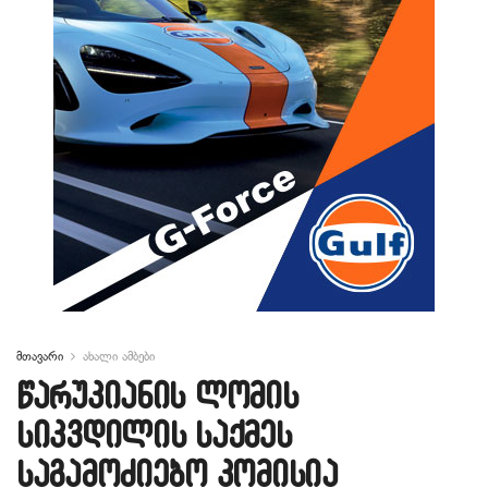
მთავარი
ახალი ამბები
წარუკიანის ლომის
სიკვდილის საქმეს
საგამოძიებო კომისია